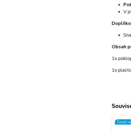
Pok
V p
Doplňko
Sna
Obsah p
1x poklo
1x plast
Souvise
Český v