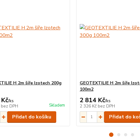
ILIE H 2m šíře Izotech 200g
GEOTEXTILIE H 2m šíře Izot
100m2
 Kč
2 814 Kč
/
ks
/
ks
Skladem
č
bez DPH
2 326 Kč
bez DPH
Přidat do košíku
Přidat do ko