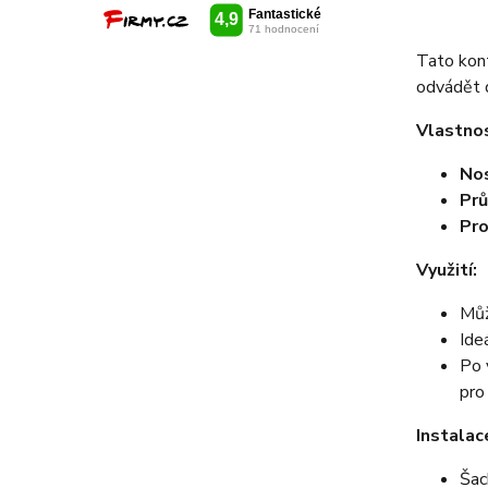
Tato kont
odvádět 
Vlastnos
No
Prů
Pro
Využití:
Můž
Ide
Po 
pro
Instalac
Šac