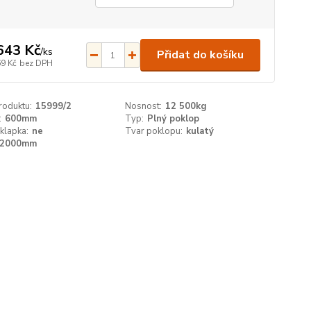
643 Kč
/
ks
Přidat do košíku
69 Kč
bez DPH
roduktu:
15999/2
Nosnost:
12 500kg
:
600mm
Typ:
Plný poklop
klapka:
ne
Tvar poklopu:
kulatý
2000mm