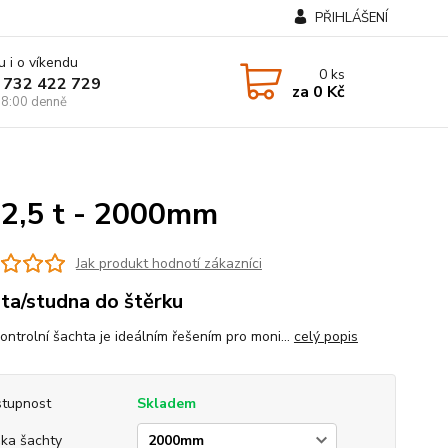
PŘIHLÁŠENÍ
u i o víkendu
0
ks
 732 422 729
za
0 Kč
8:00 denně
12,5 t - 2000mm
Jak produkt hodnotí zákazníci
ta/studna do štěrku
ontrolní šachta je ideálním řešením pro moni...
celý popis
tupnost
Skladem
ka šachty