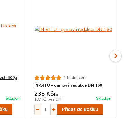
ech 300g
1 hodnocení
Vr
IN-SITU - gumová redukce DN 160
238 Kč
3 
/
ks
Skladem
Skladem
197 Kč
bez DPH
2 
šíku
Přidat do košíku