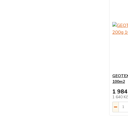
GEOTEXT
100m2
1 984
1 640 K