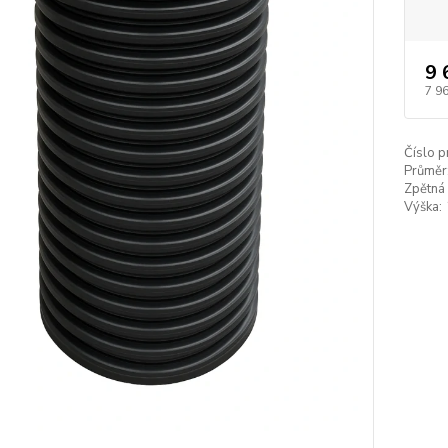
9 
7 9
Číslo p
Průměr
Zpětná 
Výška: