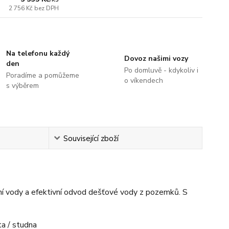
2 756 Kč
bez DPH
Na telefonu každý
Dovoz našimi vozy
den
Po domluvě - kdykoliv i
Poradíme a pomůžeme
o víkendech
s výběrem
Související zboží
ní vody a efektivní odvod dešťové vody z pozemků. S