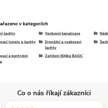
zařazeno v kategoriích
ní šachty
Venkovní kanalizace
Nádr
vací tunely a šachty
Drenážní a vsakovací
Šach
šachty
vací a kontrolní
Zatížení 600kg BASIC
a
Co o nás říkají zákazníci