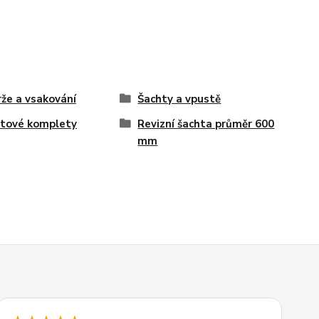
že a vsakování
Šachty a vpustě
tové komplety
Revizní šachta průměr 600
mm