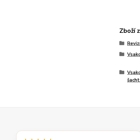
Zboží 
Reviz
Vsako
Vsako
šacht