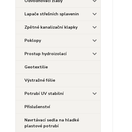
Odvodňovací žlaby
Lapače střešních splavenin
Zpětné kanalizační klapky
Poklopy
Prostup hydroizolací
Geotextilie
Výstražné fólie
Potrubí UV stabilní
Příslušenství
Navrtávací sedla na hladké
plastové potrubí