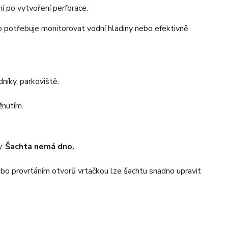
ní po vytvoření perforace.
o potřebuje monitorovat vodní hladiny nebo efektivně
níky, parkoviště.
žnutím.
y.
Šachta nemá dno.
o provrtáním otvorů vrtačkou lze šachtu snadno upravit