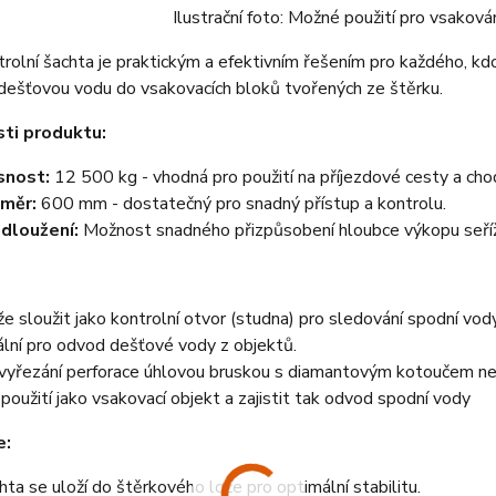
Ilustrační foto: Možné použití pro vsaková
rolní šachta je praktickým a efektivním řešením pro každého, kd
dešťovou vodu do vsakovacích bloků tvořených ze štěrku.
ti produktu:
snost:
12 500 kg - vhodná pro použití na příjezdové cesty a chod
měr:
600 mm - dostatečný pro snadný přístup a kontrolu.
dloužení:
Možnost snadného přizpůsobení hloubce výkopu seří
e sloužit jako kontrolní otvor (studna) pro sledování spodní vod
ální pro odvod dešťové vody z objektů.
vyřezání perforace úhlovou bruskou s diamantovým kotoučem neb
 použití jako vsakovací objekt a zajistit tak odvod spodní vody
e:
hta se uloží do štěrkového lože pro optimální stabilitu.