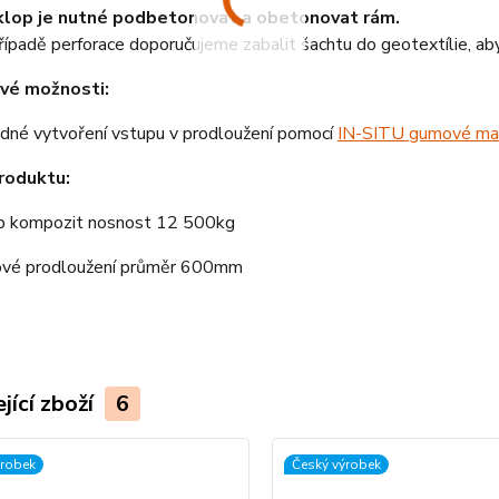
lop je nutné podbetonovat a obetonovat rám.
řípadě perforace doporučujeme zabalit šachtu do geotextílie, aby
vé možnosti:
dné vytvoření vstupu v prodloužení pomocí
IN-SITU gumové ma
roduktu:
p kompozit nosnost 12 500kg
ové prodloužení průměr 600mm
jící zboží
6
ýrobek
Český výrobek