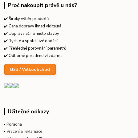
Proč nakoupit právě u nás?
✔️ Široký výběr produktů
✔️ Cena dopravy ihned viditelná
✔️ Doprava až na místo stavby
✔️ Rychlé a spolehlivé dodání
✔️ Přehledné porovnání parametrů
✔️ Odborné poradenství zdarma
B2B / Velkoobchod
Užitečné odkazy
▪
Poradna
▪
Vrácení a reklamace