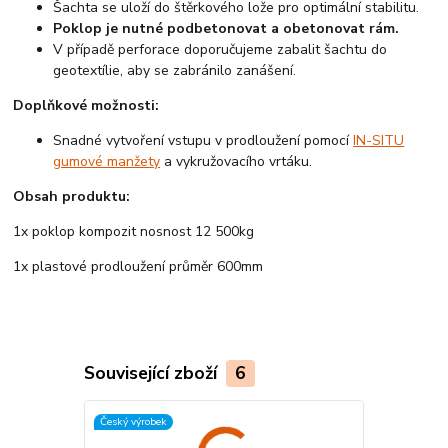
Šachta se uloží do štěrkového lože pro optimální stabilitu.
Poklop je nutné podbetonovat a obetonovat rám.
V případě perforace doporučujeme zabalit šachtu do
geotextílie, aby se zabránilo zanášení.
Doplňkové možnosti:
Snadné vytvoření vstupu v prodloužení pomocí
IN-SITU
gumové manžety
a vykružovacího vrtáku.
Obsah produktu:
1x poklop kompozit nosnost 12 500kg
1x plastové prodloužení průměr 600mm
Související zboží
6
Český výrobek
Český výrobek