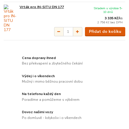
Vrták pro IN-SITU DN 177
Skladem u výrobce 5-
10 dnů
3 335 Kč
/
ks
2 756 Kč
bez DPH
Přidat do košíku
Cena dopravy ihned
Bez překvapení a zbytečného čekání
Výdej i o víkendech
Možný i mimo běžnou pracovní dobu
Na telefonu každý den
Poradíme a pomůžeme s výběrem
Dovoz našimi vozy
Po domluvě - kdykoliv i o víkendech