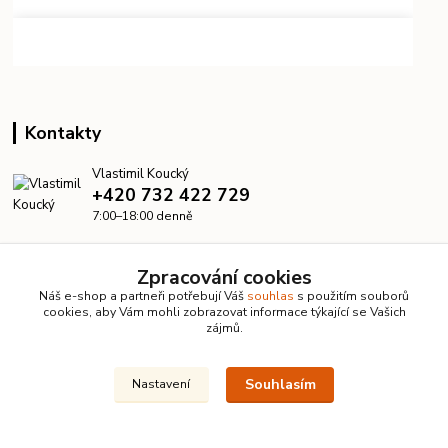
Kontakty
Vlastimil Koucký
+420 732 422 729
7:00–18:00 denně
info@kanalizacelevne.cz
Zpracování cookies
Náš e-shop a partneři potřebují Váš
souhlas
s použitím souborů
cookies, aby Vám mohli zobrazovat informace týkající se Vašich
zájmů.
Souhlasím
Nastavení
© 2026 KanalizaceLevne.cz · Všechna práva vyhrazena ·
Dvorakweb.cz
–
přehledné e-shopy
Upravit sběr cookies.
Vytvořeno na
Eshop-rychle.cz