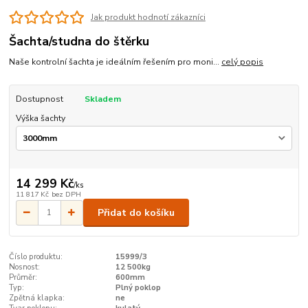
Jak produkt hodnotí zákazníci
Šachta/studna do štěrku
Naše kontrolní šachta je ideálním řešením pro moni...
celý popis
Dostupnost
Skladem
Výška šachty
14 299 Kč
/
ks
11 817 Kč
bez DPH
Přidat do košíku
Číslo produktu:
15999/3
Nosnost:
12 500kg
Průměr:
600mm
Typ:
Plný poklop
Zpětná klapka:
ne