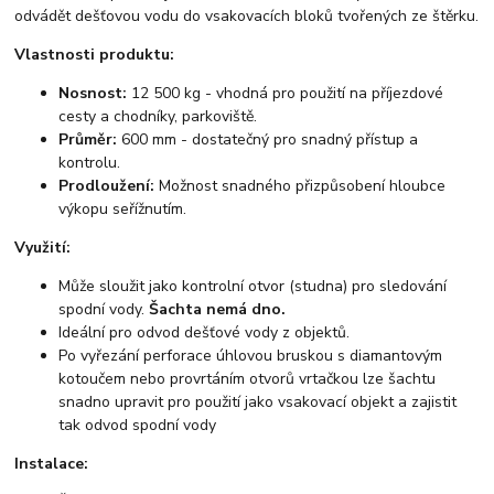
odvádět dešťovou vodu do vsakovacích bloků tvořených ze štěrku.
Vlastnosti produktu:
Nosnost:
12 500 kg - vhodná pro použití na příjezdové
cesty a chodníky, parkoviště.
Průměr:
600 mm - dostatečný pro snadný přístup a
kontrolu.
Prodloužení:
Možnost snadného přizpůsobení hloubce
výkopu seřížnutím.
Využití:
Může sloužit jako kontrolní otvor (studna) pro sledování
spodní vody.
Šachta nemá dno.
Ideální pro odvod dešťové vody z objektů.
Po vyřezání perforace úhlovou bruskou s diamantovým
kotoučem nebo provrtáním otvorů vrtačkou lze šachtu
snadno upravit pro použití jako vsakovací objekt a zajistit
tak odvod spodní vody
Instalace: