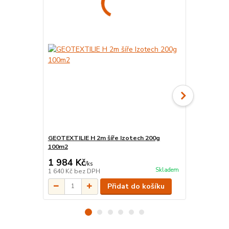
GEOTEXTILIE H 2m šíře Izotech 200g
GEOTEXTILIE
100m2
100m2
1 984 Kč
2 814 Kč
/
ks
Skladem
1 640 Kč
bez DPH
2 326 Kč
bez
Přidat do košíku