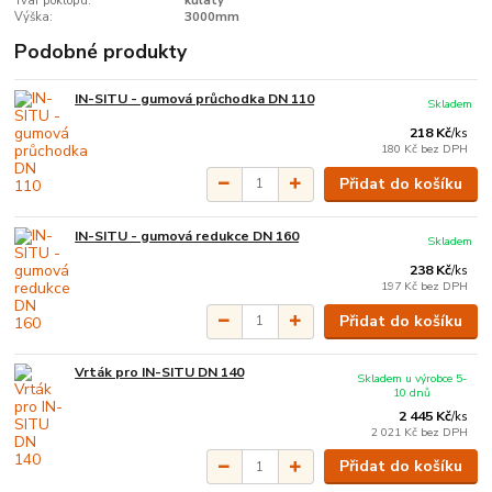
Tvar poklopu:
kulatý
Výška:
3000mm
Podobné produkty
IN-SITU - gumová průchodka DN 110
Skladem
218 Kč
/
ks
180 Kč
bez DPH
Přidat do košíku
IN-SITU - gumová redukce DN 160
Skladem
238 Kč
/
ks
197 Kč
bez DPH
Přidat do košíku
Vrták pro IN-SITU DN 140
Skladem u výrobce 5-
10 dnů
2 445 Kč
/
ks
2 021 Kč
bez DPH
Přidat do košíku