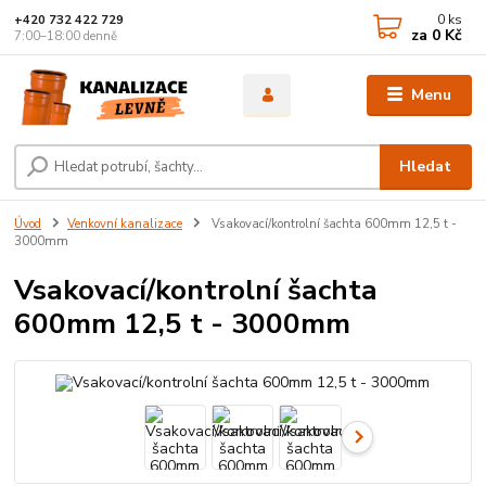
0
ks
+420 732 422 729
za
0 Kč
7:00–18:00 denně
Menu
Hledat
Úvod
Venkovní kanalizace
Vsakovací/kontrolní šachta 600mm 12,5 t -
3000mm
Vsakovací/kontrolní šachta
600mm 12,5 t - 3000mm