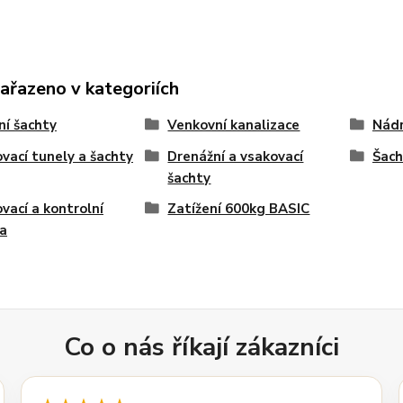
zařazeno v kategoriích
ní šachty
Venkovní kanalizace
Nádr
vací tunely a šachty
Drenážní a vsakovací
Šach
šachty
vací a kontrolní
Zatížení 600kg BASIC
a
Co o nás říkají zákazníci