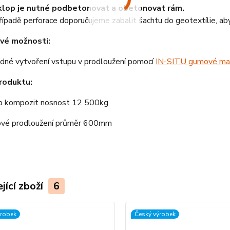
lop je nutné podbetonovat a obetonovat rám.
řípadě perforace doporučujeme zabalit šachtu do geotextílie, aby
vé možnosti:
dné vytvoření vstupu v prodloužení pomocí
IN-SITU gumové ma
roduktu:
p kompozit nosnost 12 500kg
ové prodloužení průměr 600mm
jící zboží
6
ýrobek
Český výrobek