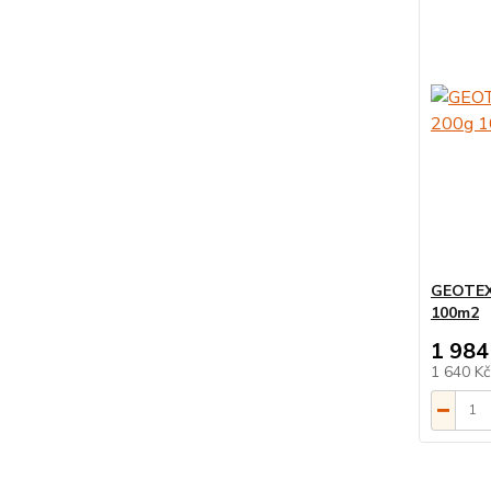
GEOTEXT
100m2
1 984
1 640 K