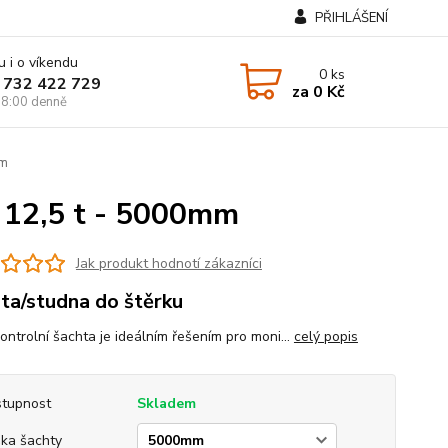
PŘIHLÁŠENÍ
u i o víkendu
0
ks
 732 422 729
za
0 Kč
8:00 denně
mm
 12,5 t - 5000mm
Jak produkt hodnotí zákazníci
ta/studna do štěrku
ontrolní šachta je ideálním řešením pro moni...
celý popis
tupnost
Skladem
ka šachty