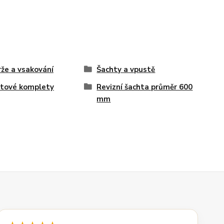
že a vsakování
Šachty a vpustě
tové komplety
Revizní šachta průměr 600
mm