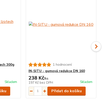
ech 300g
1 hodnocení
Vr
IN-SITU - gumová redukce DN 160
238 Kč
3 
/
ks
Skladem
Skladem
197 Kč
bez DPH
2 
šíku
Přidat do košíku