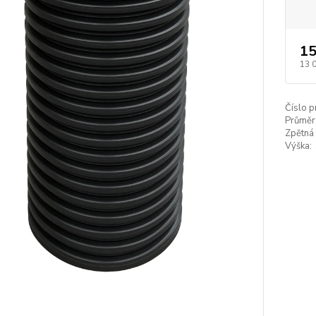
15
13 
Číslo p
Průměr
Zpětná 
Výška: