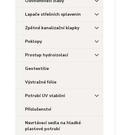
Odvodňovací žlaby
Lapače střešních splavenin
Zpětné kanalizační klapky
Poklopy
Prostup hydroizolací
Geotextilie
Výstražné fólie
Potrubí UV stabilní
Příslušenství
Navrtávací sedla na hladké
plastové potrubí