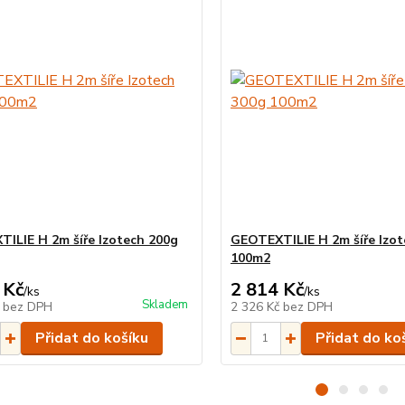
ILIE H 2m šíře Izotech 200g
GEOTEXTILIE H 2m šíře Izot
100m2
 Kč
2 814 Kč
/
ks
/
ks
Skladem
č
bez DPH
2 326 Kč
bez DPH
Přidat do košíku
Přidat do ko