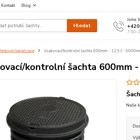
Kontakt
Blog
Jsme t
Hledat
+420
7:00–1
enkovní kanalizace
Vsakovací/kontrolní šachta 600mm - 12,5 t - 5000
ovací/kontrolní šachta 600mm -
Šach
Naše k
Dos
Výš