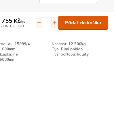
 755 Kč
/
ks
Přidat do košíku
021 Kč
bez DPH
roduktu:
15999/4
Nosnost:
12 500kg
:
600mm
Typ:
Plný poklop
klapka:
ne
Tvar poklopu:
kulatý
5000mm