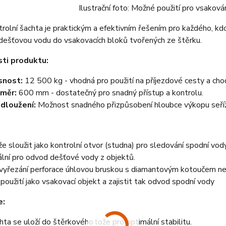
Ilustrační foto: Možné použití pro vsaková
rolní šachta je praktickým a efektivním řešením pro každého, kd
dešťovou vodu do vsakovacích bloků tvořených ze štěrku.
ti produktu:
snost:
12 500 kg - vhodná pro použití na příjezdové cesty a chod
měr:
600 mm - dostatečný pro snadný přístup a kontrolu.
dloužení:
Možnost snadného přizpůsobení hloubce výkopu seří
e sloužit jako kontrolní otvor (studna) pro sledování spodní vod
ální pro odvod dešťové vody z objektů.
vyřezání perforace úhlovou bruskou s diamantovým kotoučem neb
 použití jako vsakovací objekt a zajistit tak odvod spodní vody
e:
hta se uloží do štěrkového lože pro optimální stabilitu.