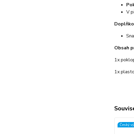
Pok
V p
Doplňko
Sna
Obsah p
1x poklo
1x plast
Souvise
Český v