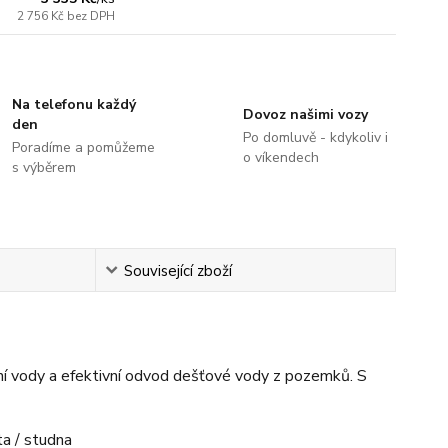
2 756 Kč
bez DPH
Na telefonu každý
Dovoz našimi vozy
den
Po domluvě - kdykoliv i
Poradíme a pomůžeme
o víkendech
s výběrem
Související zboží
ní vody a efektivní odvod dešťové vody z pozemků. S