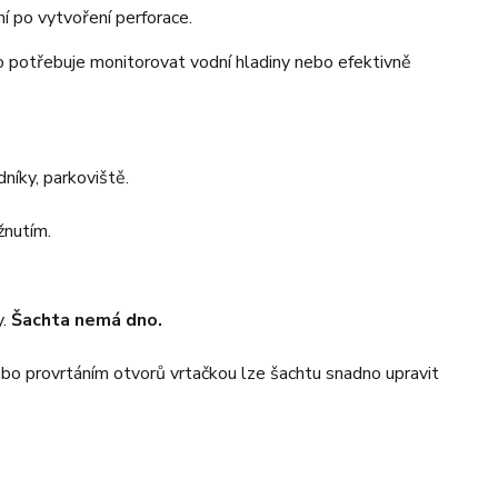
ní po vytvoření perforace.
o potřebuje monitorovat vodní hladiny nebo efektivně
níky, parkoviště.
žnutím.
y.
Šachta nemá dno.
o provrtáním otvorů vrtačkou lze šachtu snadno upravit