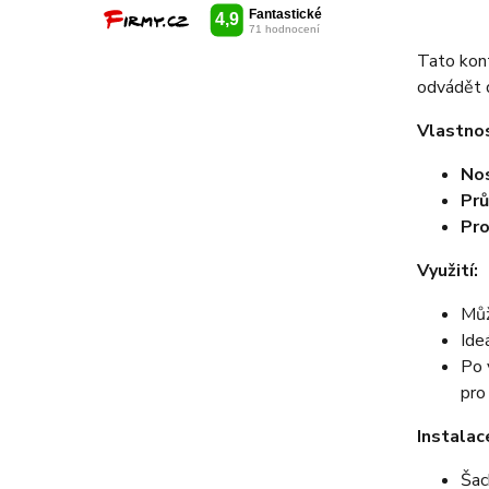
Tato kont
odvádět 
Vlastnos
No
Prů
Pro
Využití:
Můž
Ide
Po 
pro
Instalac
Šac