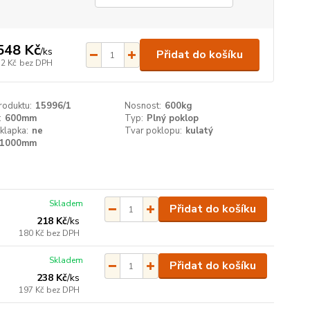
548 Kč
/
ks
Přidat do košíku
32 Kč
bez DPH
roduktu:
15996/1
Nosnost:
600kg
:
600mm
Typ:
Plný poklop
klapka:
ne
Tvar poklopu:
kulatý
1000mm
Skladem
Přidat do košíku
218 Kč
/
ks
180 Kč
bez DPH
Skladem
Přidat do košíku
238 Kč
/
ks
197 Kč
bez DPH