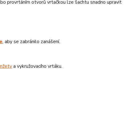
o provrtáním otvorů vrtačkou lze šachtu snadno upravit
e
, aby se zabránilo zanášení.
nžety
a vykružovacího vrtáku.