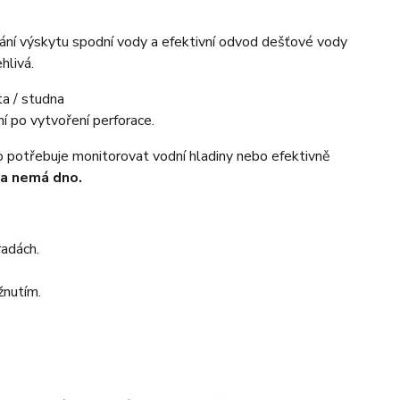
vání výskytu spodní vody a efektivní odvod dešťové vody
hlivá.
ní po vytvoření perforace.
o potřebuje monitorovat vodní hladiny nebo efektivně
a nemá dno.
radách.
žnutím.