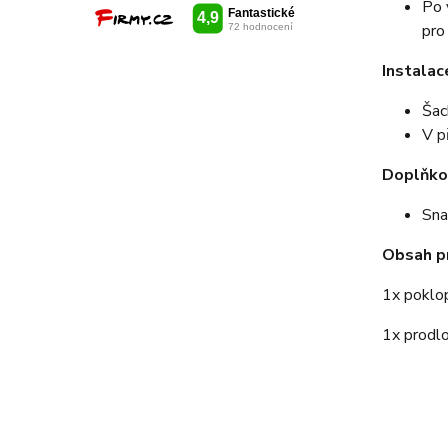
Po 
pro
Instalac
Šac
V p
Doplňko
Sna
Obsah p
1x poklo
1x prodl