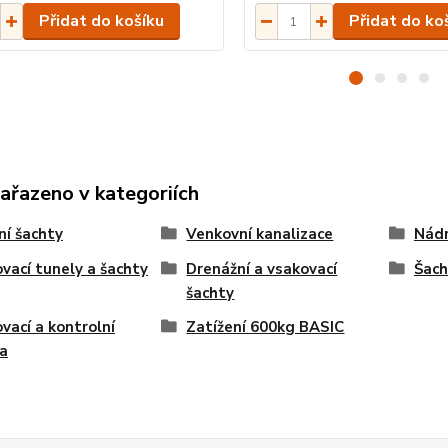
Přidat do košíku
Přidat do ko
zařazeno v kategoriích
ní šachty
Venkovní kanalizace
Nádr
vací tunely a šachty
Drenážní a vsakovací
Šach
šachty
vací a kontrolní
Zatížení 600kg BASIC
a