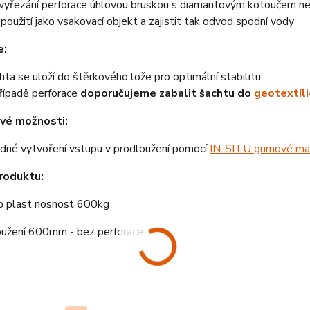
vyřezání perforace úhlovou bruskou s diamantovým kotoučem neb
 použití jako vsakovací objekt a zajistit tak odvod spodní vody
e:
hta se uloží do štěrkového lože pro optimální stabilitu.
řípadě perforace
doporučujeme zabalit šachtu do
geotextíli
vé možnosti:
dné vytvoření vstupu v prodloužení pomocí
IN-SITU gumové ma
roduktu:
p plast nosnost 600kg
oužení 600mm - bez perforace