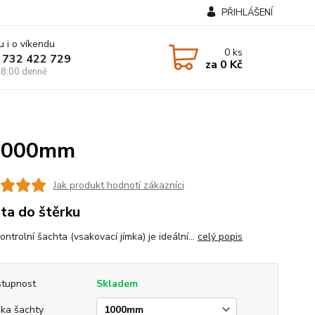
PŘIHLÁŠENÍ
u i o víkendu
0
ks
 732 422 729
za
0 Kč
8:00 denně
 1000mm
Jak produkt hodnotí zákazníci
ta do štěrku
ntrolní šachta (vsakovací jímka) je ideální...
celý popis
tupnost
Skladem
ka šachty