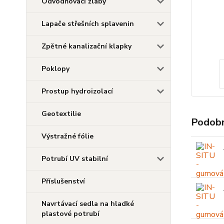
Odvodňovací žlaby
Lapače střešních splavenin
Zpětné kanalizační klapky
Poklopy
Prostup hydroizolací
Geotextilie
Podobn
Výstražné fólie
Potrubí UV stabilní
Příslušenství
Navrtávací sedla na hladké
plastové potrubí