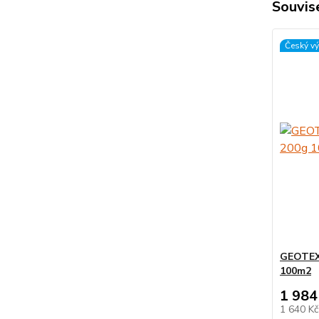
Souvise
Český v
GEOTEXT
100m2
1 984
1 640 K