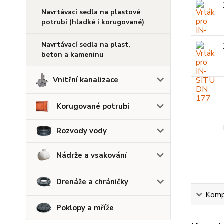
Navrtávací sedla na plastové
potrubí (hladké i korugované)
Navrtávací sedla na plast,
beton a kameninu
Vnitřní kanalizace
Korugované potrubí
Rozvody vody
Nádrže a vsakování
Drenáže a chráničky
Kompl
Poklopy a mříže