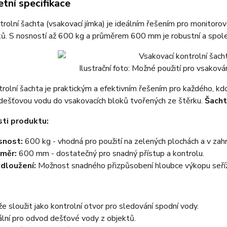
tní specifikace
rolní šachta (vsakovací jímka) je ideálním řešením pro monitoro
ů. S nosností až 600 kg a průměrem 600 mm je robustní a spole
Ilustrační foto: Možné použití pro vsaková
rolní šachta je praktickým a efektivním řešením pro každého, kd
dešťovou vodu do vsakovacích bloků tvořených ze štěrku.
Šacht
ti produktu:
snost:
600 kg - vhodná pro použití na zelených plochách a v zah
měr:
600 mm - dostatečný pro snadný přístup a kontrolu.
dloužení:
Možnost snadného přizpůsobení hloubce výkopu seří
e sloužit jako kontrolní otvor pro sledování spodní vody.
ální pro odvod dešťové vody z objektů.