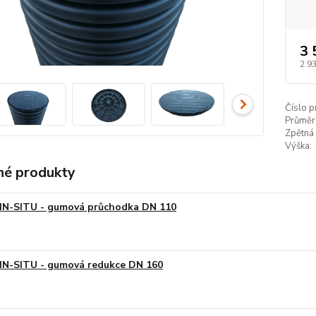
3 
2 9
Číslo p
Průměr
Zpětná 
Výška:
é produkty
IN-SITU - gumová průchodka DN 110
IN-SITU - gumová redukce DN 160