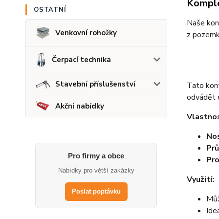
Komple
OSTATNÍ
Naše kont
Venkovní rohožky
z pozemk
Čerpací technika
Stavební příslušenství
Tato kont
odvádět 
Akční nabídky
Vlastnos
No
Prů
Pro firmy a obce
Pro
Nabídky pro větší zakázky
Využití:
Poslat poptávku
Můž
Ide