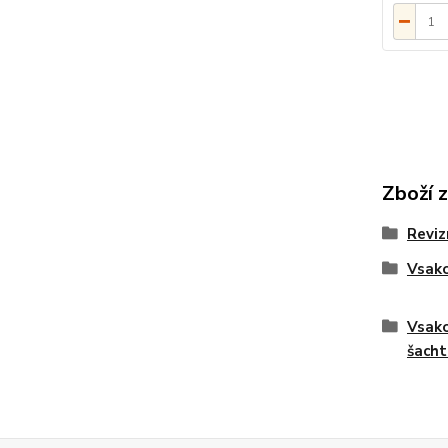
Zboží 
Reviz
Vsako
Vsako
šacht