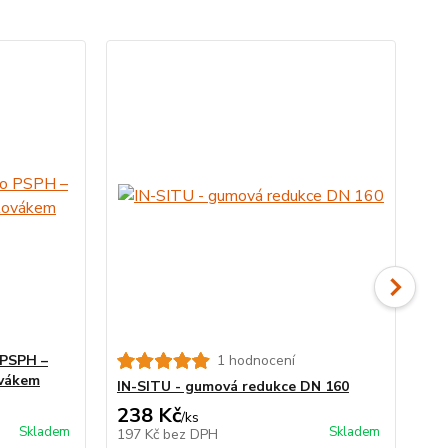
 PSPH –
1 hodnocení
Vr
ovákem
IN-SITU - gumová redukce DN 160
238 Kč
3 
/
ks
Skladem
Skladem
197 Kč
bez DPH
2 