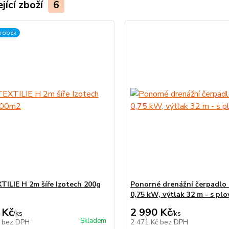
jící zboží
6
ýrobek
ILIE H 2m šíře Izotech 200g
Ponorné drenážní čerpadlo
0,75 kW, výtlak 32 m - s pl
 Kč
2 990 Kč
/
ks
/
ks
Skladem
č
bez DPH
2 471 Kč
bez DPH