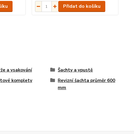
šíku
Přidat do košíku
že a vsakování
Šachty a vpustě
tové komplety
Revizní šachta průměr 600
mm