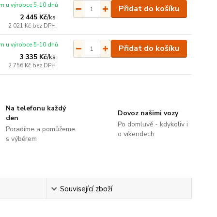
m u výrobce 5-10 dnů
Přidat do košíku
2 445 Kč
/
ks
2 021 Kč
bez DPH
m u výrobce 5-10 dnů
Přidat do košíku
3 335 Kč
/
ks
2 756 Kč
bez DPH
Na telefonu každý
Dovoz našimi vozy
den
Po domluvě - kdykoliv i
Poradíme a pomůžeme
o víkendech
s výběrem
Související zboží