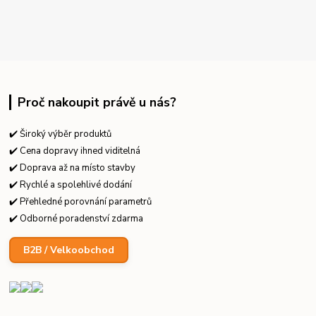
Proč nakoupit právě u nás?
✔️ Široký výběr produktů
✔️ Cena dopravy ihned viditelná
✔️ Doprava až na místo stavby
✔️ Rychlé a spolehlivé dodání
✔️ Přehledné porovnání parametrů
✔️ Odborné poradenství zdarma
B2B / Velkoobchod