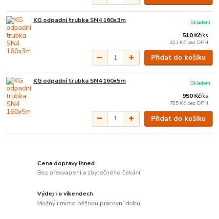
KG odpadní trubka SN4 160x3m
Skladem
510 Kč
/
ks
421 Kč
bez DPH
Přidat do košíku
KG odpadní trubka SN4 160x5m
Skladem
950 Kč
/
ks
785 Kč
bez DPH
Přidat do košíku
Cena dopravy ihned
Bez překvapení a zbytečného čekání
Výdej i o víkendech
Možný i mimo běžnou pracovní dobu