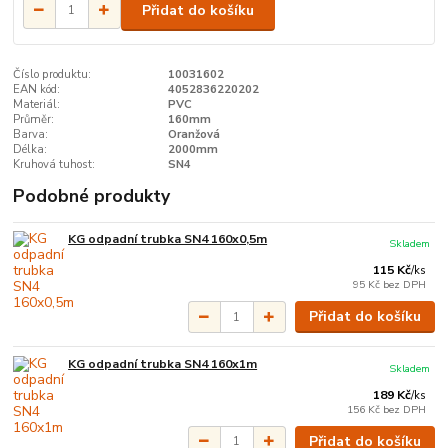
Přidat do košíku
Číslo produktu:
10031602
EAN kód:
4052836220202
Materiál:
PVC
Průměr:
160mm
Barva:
Oranžová
Délka:
2000mm
Kruhová tuhost:
SN4
Podobné produkty
KG odpadní trubka SN4 160x0,5m
Skladem
115 Kč
/
ks
95 Kč
bez DPH
Přidat do košíku
KG odpadní trubka SN4 160x1m
Skladem
189 Kč
/
ks
156 Kč
bez DPH
Přidat do košíku