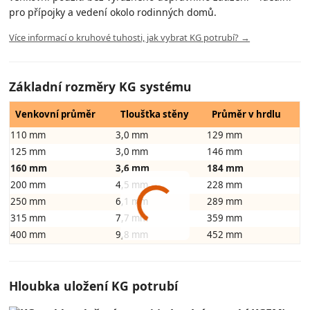
pro přípojky a vedení okolo rodinných domů.
Více informací o kruhové tuhosti, jak vybrat KG potrubí? →
Základní rozměry KG systému
Venkovní průměr
Tloušťka stěny
Průměr v hrdlu
110 mm
3,0 mm
129 mm
125 mm
3,0 mm
146 mm
160 mm
3,6 mm
184 mm
200 mm
4,5 mm
228 mm
250 mm
6,1 mm
289 mm
315 mm
7,7 mm
359 mm
400 mm
9,8 mm
452 mm
Hloubka uložení KG potrubí