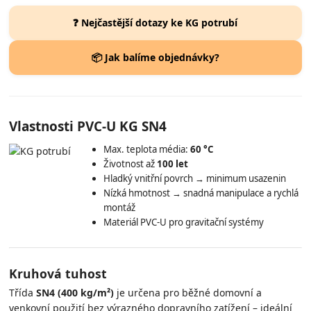
❓ Nejčastější dotazy ke KG potrubí
📦 Jak balíme objednávky?
Vlastnosti PVC-U KG SN4
Max. teplota média:
60 °C
Životnost až
100 let
Hladký vnitřní povrch → minimum usazenin
Nízká hmotnost → snadná manipulace a rychlá
montáž
Materiál PVC-U pro gravitační systémy
Kruhová tuhost
Třída
SN4 (400 kg/m²)
je určena pro běžné domovní a
venkovní použití bez výrazného dopravního zatížení – ideální