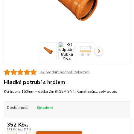
Jak produkt hodnotí zákazníci
Hladké potrubí s hrdlem
KG trubka 160mm – délka 2m (KGEM SN4) Kanalizačn...
celý popis
Dostupnost
Skladem
352 Kč
/
ks
291 Kč
bez DPH