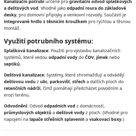
Kanalizační potrubí
určené pro
gravitační odvod splaškových
a dešťových vod
. Vhodné jako
odpadní roura do základové
desky
, pro domovní přípojky a venkovní rozvody. Součástí je
integrované hrdlo s těsnicím kroužkem
pro rychlou a těsnou
montáž.
Využití potrubního systému:
Splašková kanalizace
: Použití pro výstavbu kanalizačních
systémů, které vedou
odpadní vody
do
ČOV
,
jímek
nebo
septiků
.
Dešťová kanalizace
: Systémy, které shromažďují a odvádějí
dešťovou vodu
z
ulic
,
parkovišť
,
střech
a dalších ploch do
retenčních nádrží
, čímž pomáhají předcházet povodním a
erozi terénu.
Odvodnění
: Odvod
odpadních vod
z domácností,
průmyslových objektů
a
dešťové vody
z ploch. (Vhodné pro
napojení na
lapače střešních splavenin
a
vsakovací boxy
.)