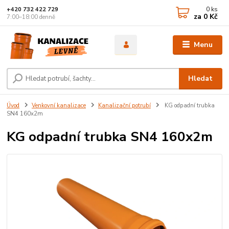
0
ks
+420 732 422 729
za
0 Kč
7:00–18:00 denně
Menu
Hledat
Úvod
Venkovní kanalizace
Kanalizační potrubí
KG odpadní trubka
SN4 160x2m
KG odpadní trubka SN4 160x2m