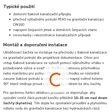
Typické použití
domovní tlakové kanalizační přípojky
přechod výtlačného potrubí PE40 na gravitační kanalizaci
DN160
napojení čerpacích jímek a domácích čerpacích stanic
novostavby i rekonstrukce kanalizačních přípojek
Montáž a doporučení instalace
Uklidňovací šachta se instaluje na přechodu z tlakové kanalizace
na gravitační potrubí dle projektové dokumentace. Otvor pro
vstup tlakové kanalizace se vytvoří pomocí výkružného vrtáku v
požadované výšce a osadí se vhodnou gumovou průchodkou
nebo manžetou pro potrubí PE40. Do průchodky se následně
zasune tlakové potrubí a uvnitř šachty se napojí svěrné koleno
90°, které směruje proud odpadní vody směrem ke dnu šachty.
Pro správnou funkci uklidnění proudění se doporučuje, aby
vyústění svislé části potrubí končilo přibližně
10–15 cm nad dnem
šachty (kynetou)
. Tím dojde ke zpomalení proudění a plynulému
odtoku vody do gravitační kanalizace bez hydraulických rázů.