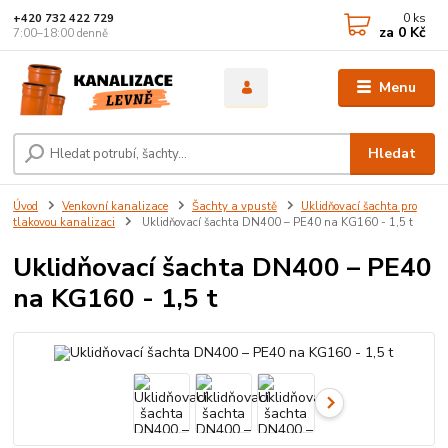
0
ks
+420 732 422 729
za
0 Kč
7:00–18:00 denně
Menu
Hledat
Úvod
Venkovní kanalizace
Šachty a vpustě
Uklidňovací šachta pro
tlakovou kanalizaci
Uklidňovací šachta DN400 – PE40 na KG160 - 1,5 t
Uklidňovací šachta DN400 – PE40
na KG160 - 1,5 t