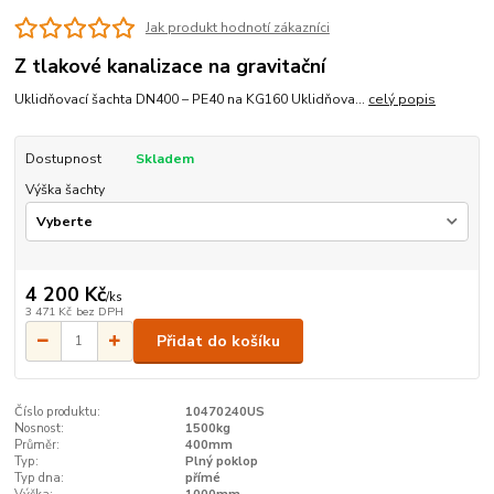
Jak produkt hodnotí zákazníci
Z tlakové kanalizace na gravitační
Uklidňovací šachta DN400 – PE40 na KG160 Uklidňova...
celý popis
Dostupnost
Skladem
Výška šachty
4 200 Kč
/
ks
3 471 Kč
bez DPH
Přidat do košíku
Číslo produktu:
10470240US
Nosnost:
1500kg
Průměr:
400mm
Typ:
Plný poklop
Typ dna:
přímé