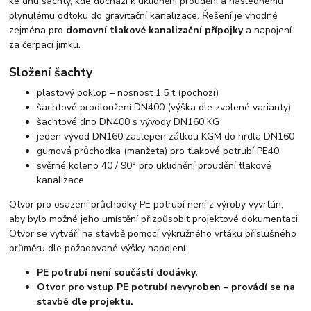
ke dnu šachty, kde dochází k uklidnění proudění a následnému
plynulému odtoku do gravitační kanalizace. Řešení je vhodné
zejména pro
domovní tlakové kanalizační přípojky
a napojení
za čerpací jímku.
Složení šachty
plastový poklop – nosnost 1,5 t (pochozí)
šachtové prodloužení DN400 (výška dle zvolené varianty)
šachtové dno DN400 s vývody DN160 KG
jeden vývod DN160 zaslepen zátkou KGM do hrdla DN160
gumová průchodka (manžeta) pro tlakové potrubí PE40
svěrné koleno 40 / 90° pro uklidnění proudění tlakové
kanalizace
Otvor pro osazení průchodky PE potrubí není z výroby vyvrtán,
aby bylo možné jeho umístění přizpůsobit projektové dokumentaci.
Otvor se vytváří na stavbě pomocí výkružného vrtáku příslušného
průměru dle požadované výšky napojení.
PE potrubí není součástí dodávky.
Otvor pro vstup PE potrubí nevyroben – provádí se na
stavbě dle projektu.