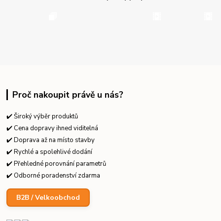
Proč nakoupit právě u nás?
✔️ Široký výběr produktů
✔️ Cena dopravy ihned viditelná
✔️ Doprava až na místo stavby
✔️ Rychlé a spolehlivé dodání
✔️ Přehledné porovnání parametrů
✔️ Odborné poradenství zdarma
B2B / Velkoobchod