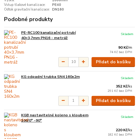
Výška:
1000mm
Vstup tlakové kanalizace:
PE40
Odtok gravitační kanalizace:
DN160
Podobné produkty
PE-RC100 kanalizační potrubí
Skladem
40×3,7mm PN16 - metráž
90 Kč
/
m
74 Kč
bez DPH
Přidat do košíku
KG odpadní trubka SN4 160x2m
Skladem
352 Kč
/
ks
291 Kč
bez DPH
Přidat do košíku
KGB nastavitelné koleno s kloubem
Skladem
160/0° -90°
220 Kč
/
ks
182 Kč
bez DPH