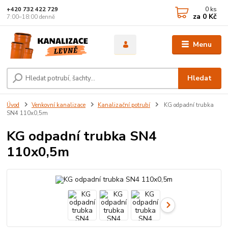
0
ks
+420 732 422 729
za
0 Kč
7:00–18:00 denně
Menu
Hledat
Úvod
Venkovní kanalizace
Kanalizační potrubí
KG odpadní trubka
SN4 110x0,5m
KG odpadní trubka SN4
110x0,5m