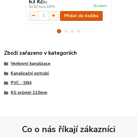
63 Kč
193 Kč
/
ks
/
ks
Skladem
52 Kč
bez DPH
160 Kč
bez 
Přidat do košíku
Zboží zařazeno v kategoriích
Venkovní kanalizace
Kanalizační potrubí
PVC - SN4
KG průměr 110mm
Co o nás říkají zákazníci