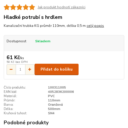
Jak produkt hodnotí zákazníci
Hladké potrubí s hrdlem
Kanalizační trubka KG průměr 110mm, délka 0,5 m
celý popis
Dostupnost
Skladem
61 Kč
/
ks
50 Kč
bez DPH
Přidat do košíku
Číslo produktu:
100311005
EAN kód:
4052836200006
Materiál:
PVC
Průměr:
110mm
Barva:
Oranžová
Délka:
500mm
Kruhová tuhost:
SN4
Podobné produkty