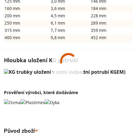
125 mm
3,0 mm
146 mm
160 mm
3,6 mm
184 mm
200 mm
4,5 mm
228 mm
250 mm
6,1 mm
289 mm
315 mm
7,7 mm
359 mm
400 mm
9,8 mm
452 mm
Hloubka uložení KG potrubí
Prověření výrobci, které dodáváme
Původ zboží