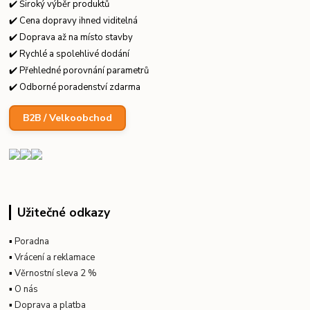
✔️ Široký výběr produktů
✔️ Cena dopravy ihned viditelná
✔️ Doprava až na místo stavby
✔️ Rychlé a spolehlivé dodání
✔️ Přehledné porovnání parametrů
✔️ Odborné poradenství zdarma
B2B / Velkoobchod
Užitečné odkazy
▪
Poradna
▪
Vrácení a reklamace
▪
Věrnostní sleva 2 %
▪
O nás
▪
Doprava a platba