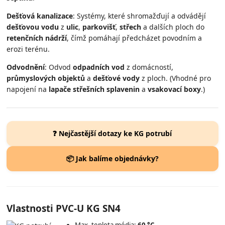
Dešťová kanalizace
: Systémy, které shromažďují a odvádějí
dešťovou vodu
z
ulic
,
parkovišť
,
střech
a dalších ploch do
retenčních nádrží
, čímž pomáhají předcházet povodním a
erozi terénu.
Odvodnění
: Odvod
odpadních vod
z domácností,
průmyslových objektů
a
dešťové vody
z ploch. (Vhodné pro
napojení na
lapače střešních splavenin
a
vsakovací boxy
.)
❓ Nejčastější dotazy ke KG potrubí
📦 Jak balíme objednávky?
Vlastnosti PVC-U KG SN4
Max. teplota média:
60 °C