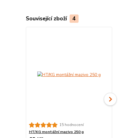
Související zboží
4
15 hodnocení
HT/KG montážní mazivo 250 g
KG odpadní 