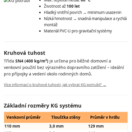
Životnost až
100 let
Hladký vnitřní povrch → minimum usazenin
Nízká hmotnost → snadná manipulace a rychlá
montáž
Materiál PVC-U pro gravitační systémy
Kruhová tuhost
Třída
SN4 (400 kg/m²)
je určena pro běžné domovní a
venkovní použití bez výrazného dopravního zatížení – ideální
pro přípojky a vedení okolo rodinných domů.
Více informací o kruhové tuhosti, jak vybrat KG potrubí? →
Základní rozměry KG systému
Venkovní průměr
Tloušťka stěny
Průměr v hrdlu
110 mm
3,0 mm
129 mm