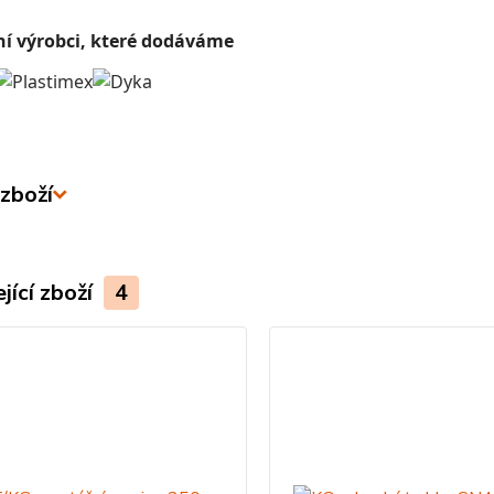
ní výrobci, které dodáváme
zboží
jící zboží
4