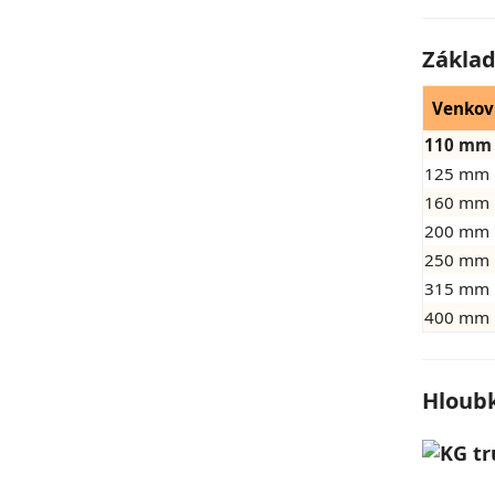
Základ
Venkov
110 mm
125 mm
160 mm
200 mm
250 mm
315 mm
400 mm
Hloubk