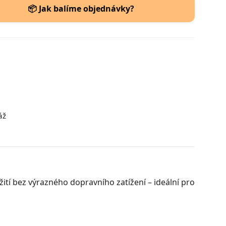
📦 Jak balíme objednávky?
áž
tí bez výrazného dopravního zatížení – ideální pro