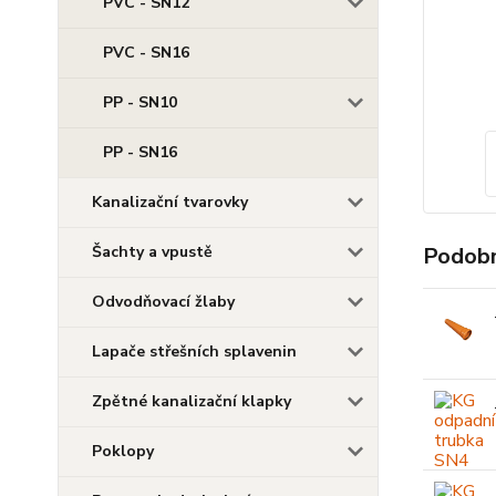
PVC - SN12
PVC - SN16
PP - SN10
PP - SN16
Kanalizační tvarovky
Šachty a vpustě
Podobn
Odvodňovací žlaby
Lapače střešních splavenin
Zpětné kanalizační klapky
Poklopy