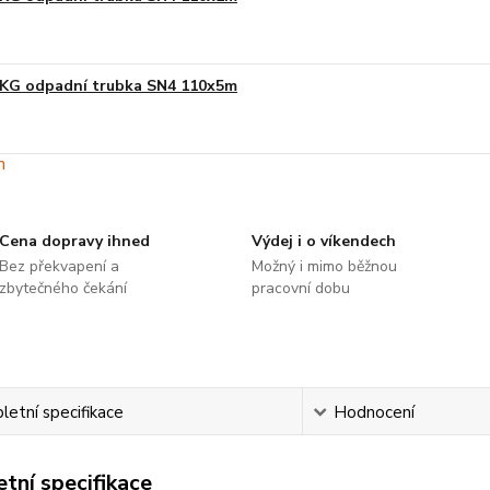
KG odpadní trubka SN4 110x5m
Cena dopravy ihned
Výdej i o víkendech
Bez překvapení a
Možný i mimo běžnou
zbytečného čekání
pracovní dobu
etní specifikace
Hodnocení
tní specifikace