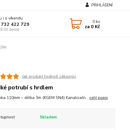
PŘIHLÁŠENÍ
u i o víkendu
0
ks
 732 422 729
za
0 Kč
8:00 denně
0x3m
Jak produkt hodnotí zákazníci
ké potrubí s hrdlem
bka 110mm – délka 3m (KGEM SN4) Kanalizačn...
celý popis
tupnost
Skladem