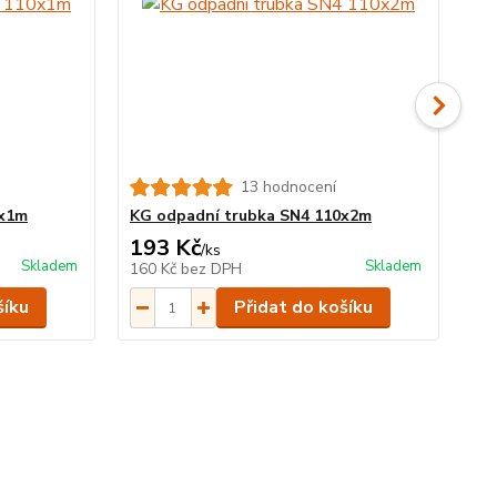
13 hodnocení
0x1m
KG odpadní trubka SN4 110x2m
KG
193 Kč
4
/
ks
Skladem
Skladem
160 Kč
bez DPH
40
šíku
Přidat do košíku