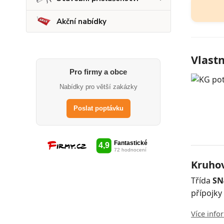
Akční nabídky
Vlast
Pro firmy a obce
Nabídky pro větší zakázky
Poslat poptávku
Kruhov
Třída
SN
přípojky
Více info