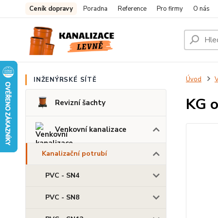
Ceník dopravy
Poradna
Reference
Pro firmy
O nás
Úvod
V
INŽENÝRSKÉ SÍTĚ
KG o
Revizní šachty
Venkovní kanalizace
Kanalizační potrubí
PVC - SN4
PVC - SN8