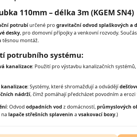
rubka 110mm – délka 3m (KGEM SN4)
ační potrubí
určené pro
gravitační odvod splaškových a 
vé desky
, pro domovní přípojky a venkovní rozvody. Součás
a těsnou montáž.
tí potrubního systému:
vá kanalizace
: Použití pro výstavbu kanalizačních systémů
 kanalizace
: Systémy, které shromažďují a odvádějí
dešťov
čních nádrží
, čímž pomáhají předcházet povodním a erozi 
ění
: Odvod
odpadních vod
z domácností,
průmyslových o
í na
lapače střešních splavenin
a
vsakovací boxy
.)