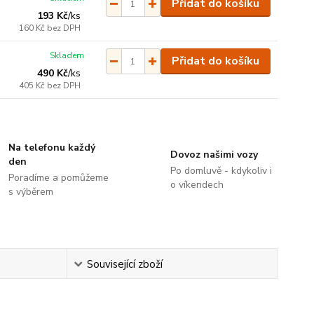
Přidat do košíku
193 Kč
/
ks
160 Kč
bez DPH
Skladem
Přidat do košíku
490 Kč
/
ks
405 Kč
bez DPH
Na telefonu každý
Dovoz našimi vozy
den
Po domluvě - kdykoliv i
Poradíme a pomůžeme
o víkendech
s výběrem
Související zboží