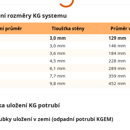
ní rozměry KG systému
ní průměr
Tloušťka stěny
Průměr v
3,0 mm
129 mm
3,0 mm
146 mm
3,6 mm
184 mm
4,5 mm
228 mm
6,1 mm
289 mm
7,7 mm
359 mm
9,8 mm
452 mm
a uložení KG potrubí