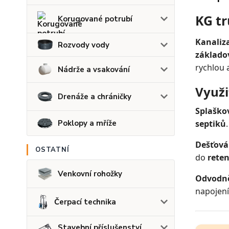
KG t
Korugované potrubí
Kanaliz
Rozvody vody
základo
rychlou 
Nádrže a vsakování
Využi
Drenáže a chráničky
Splaško
Poklopy a mříže
septiků
.
Dešťová
OSTATNÍ
do
reten
Venkovní rohožky
Odvodn
napojen
Čerpací technika
Stavební příslušenství