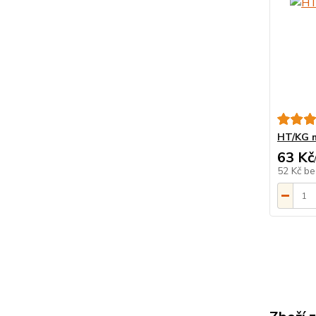
HT/KG m
63 Kč
52 Kč
be