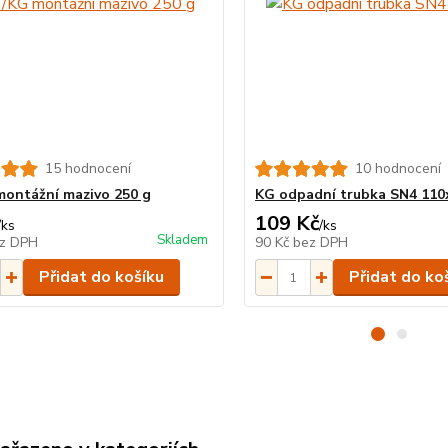
15 hodnocení
10 hodnocení
ontážní mazivo 250 g
KG odpadní trubka SN4 11
109 Kč
/
ks
/
ks
Skladem
z DPH
90 Kč
bez DPH
Přidat do košíku
Přidat do ko