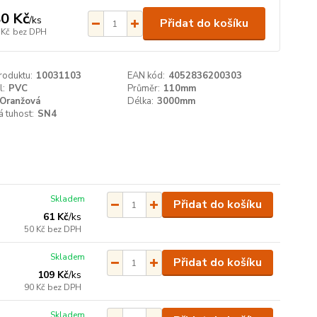
0 Kč
/
ks
Přidat do košíku
 Kč
bez DPH
roduktu:
10031103
EAN kód:
4052836200303
l:
PVC
Průměr:
110mm
Oranžová
Délka:
3000mm
 tuhost:
SN4
Skladem
Přidat do košíku
61 Kč
/
ks
50 Kč
bez DPH
Skladem
Přidat do košíku
109 Kč
/
ks
90 Kč
bez DPH
Skladem