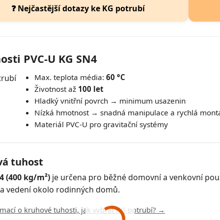
❓ Nejčastější dotazy ke KG potrubí
nosti PVC-U KG SN4
Max. teplota média:
60 °C
Životnost až
100 let
Hladký vnitřní povrch → minimum usazenin
Nízká hmotnost → snadná manipulace a rychlá mont
Materiál PVC-U pro gravitační systémy
á tuhost
4 (400 kg/m²)
je určena pro běžné domovní a venkovní použi
 a vedení okolo rodinných domů.
rmací o kruhové tuhosti, jak vybrat KG potrubí? →