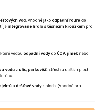
dešťových vod
. Vhodné jako
odpadní roura do
tí je
integrované hrdlo s těsnicím kroužkem
pro
, které vedou
odpadní vody
do
ČOV
,
jímek
nebo
ou vodu
z
ulic
,
parkovišť
,
střech
a dalších ploch
terénu.
bjektů
a
dešťové vody
z ploch. (Vhodné pro