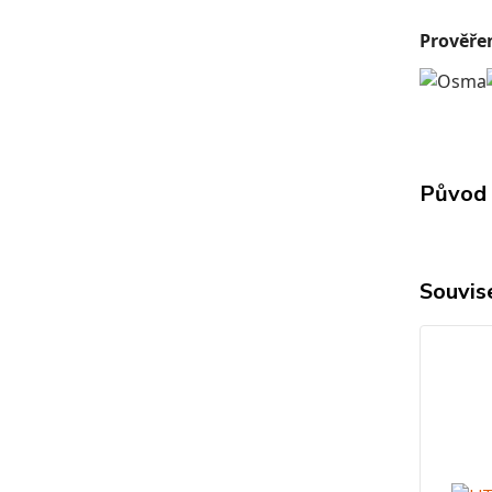
Prověře
Původ 
Souvise