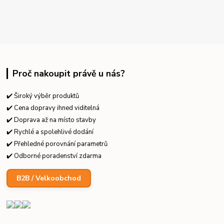
Proč nakoupit právě u nás?
✔️ Široký výběr produktů
✔️ Cena dopravy ihned viditelná
✔️ Doprava až na místo stavby
✔️ Rychlé a spolehlivé dodání
✔️ Přehledné porovnání parametrů
✔️ Odborné poradenství zdarma
B2B / Velkoobchod