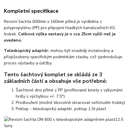
Kompletní specifikace
Revizní šachta 600mm x 160mm přímá je vyráběna z
polypropylénu (PP) pro připojení hladkých kanalizačních KG
trubek.
Celková výška sestavy je o cca 25cm vyšší než je
uvedeno.
Teleskopický adaptér:
mohou být snadněji instalovány a
přizpůsobeny specifickým podmínkám stavby, což zjednodušuje
proces výstavby a údržby.
Tento šachtový komplet se skládá ze 3
základních částí a obsahuje vše potřebné:
Šachtové dno přímé z PP
(profilované kinety s výkyvnými
hrdly s výchylkou +/- 7,5°)
Prodloužení
(možné libovolně zkracovat seříznutím trubky)
Poklop
- teleskopický adaptér, poklop 1,5t plast