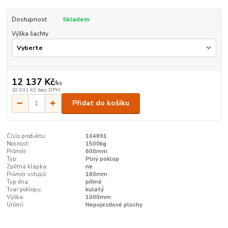
Dostupnost
Skladem
Výška šachty
12 137 Kč
/
ks
10 031 Kč
bez DPH
Přidat do košíku
Číslo produktu:
104691
Nosnost:
1500kg
Průměr:
600mm
Typ:
Plný poklop
Zpětná klapka:
ne
Průměr vstupů:
160mm
Typ dna:
přímé
Tvar poklopu:
kulatý
Výška:
1000mm
Určení:
Nepojezdové plochy