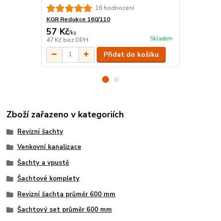
16 hodnocení
KGR Redukce 160/110
HT/KG montá
57 Kč
63 Kč
/
ks
/
ks
Skladem
47 Kč
bez DPH
52 Kč
bez D
Přidat do košíku
Zboží zařazeno v kategoriích
Revizní šachty
Venkovní kanalizace
Šachty a vpustě
Šachtové komplety
Revizní šachta průměr 600 mm
Šachtový set průměr 600 mm