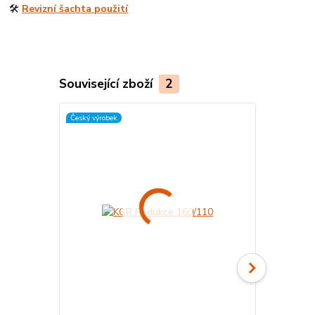
🛠️
Revizní šachta použití
Související zboží
2
Český výrobek