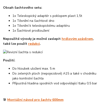
Obsah šachtového setu:
1x Teleskopický adaptér s poklopem plast 1,5t
1x Těsnění na šachtové dno
1x Těsnění k teleskopickému adaptéru
1x Šachtové prodloužení
Nepoužíté vývody je možné zaslepit
hrdlovým uzávěrem
,
také lze použít
redukci
.
Použití:
Do hloubek uložení max. 5 m
Do zelených ploch (nepojezdové) A15 a také v chodníku
jako kontrolní šachta
Přípustná hladina spodních vod odpovídající tlaku 0,5 bar
🛠️
Montážní návod pro šachty 600mm