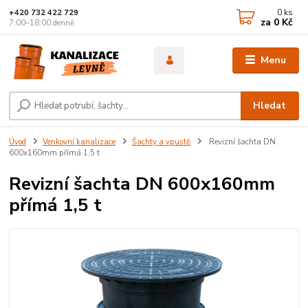
0
ks
+420 732 422 729
za
0 Kč
7:00–18:00 denně
Menu
Hledat
Úvod
Venkovní kanalizace
Šachty a vpustě
Revizní šachta DN
600x160mm přímá 1,5 t
Revizní šachta DN 600x160mm
přímá 1,5 t