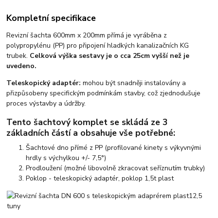
Kompletní specifikace
Revizní šachta 600mm x 200mm přímá je vyráběna z
polypropylénu (PP) pro připojení hladkých kanalizačních KG
trubek.
Celková výška sestavy je o cca 25cm vyšší než je
uvedeno.
Teleskopický adaptér:
mohou být snadněji instalovány a
přizpůsobeny specifickým podmínkám stavby, což zjednodušuje
proces výstavby a údržby.
Tento šachtový komplet se skládá ze 3
základních částí a obsahuje vše potřebné:
Šachtové dno přímé z PP
(profilované kinety s výkyvnými
hrdly s výchylkou +/- 7,5°)
Prodloužení
(možné libovolně zkracovat seříznutím trubky)
Poklop
- teleskopický adaptér, poklop 1,5t plast