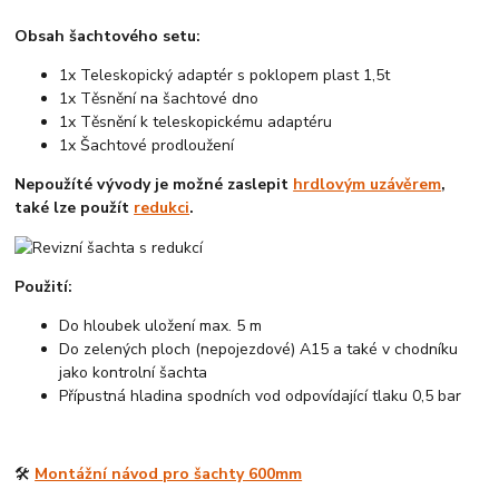
Obsah šachtového setu:
1x Teleskopický adaptér s poklopem plast 1,5t
1x Těsnění na šachtové dno
1x Těsnění k teleskopickému adaptéru
1x Šachtové prodloužení
Nepoužíté vývody je možné zaslepit
hrdlovým uzávěrem
,
také lze použít
redukci
.
Použití:
Do hloubek uložení max. 5 m
Do zelených ploch (nepojezdové) A15 a také v chodníku
jako kontrolní šachta
Přípustná hladina spodních vod odpovídající tlaku 0,5 bar
🛠️
Montážní návod pro šachty 600mm