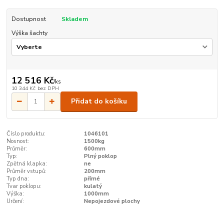
Dostupnost
Skladem
Výška šachty
12 516 Kč
/
ks
10 344 Kč
bez DPH
Přidat do košíku
Číslo produktu:
1046101
Nosnost:
1500kg
Průměr:
600mm
Typ:
Plný poklop
Zpětná klapka:
ne
Průměr vstupů:
200mm
Typ dna:
přímé
Tvar poklopu:
kulatý
Výška:
1000mm
Určení:
Nepojezdové plochy