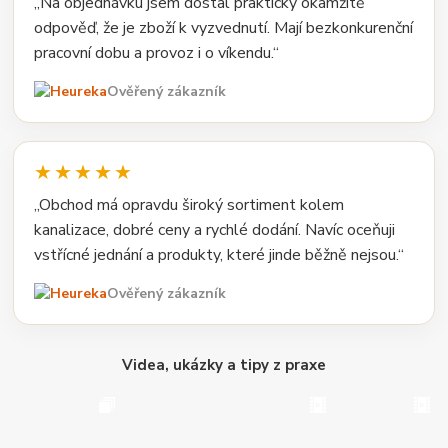
„Na objednávku jsem dostal prakticky okamžitě
odpověď, že je zboží k vyzvednutí. Mají bezkonkurenční
pracovní dobu a provoz i o víkendu.“
Ověřený zákazník
★★★★★
„Obchod má opravdu široký sortiment kolem
kanalizace, dobré ceny a rychlé dodání. Navíc oceňuji
vstřícné jednání a produkty, které jinde běžně nejsou.“
Ověřený zákazník
Videa, ukázky a tipy z praxe