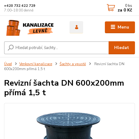
0
ks
+420 732 422 729
za
0 Kč
7:00–18:00 denně
Menu
Hledat
Úvod
Venkovní kanalizace
Šachty a vpustě
Revizní šachta DN
600x200mm přímá 1,5 t
Revizní šachta DN 600x200mm
přímá 1,5 t