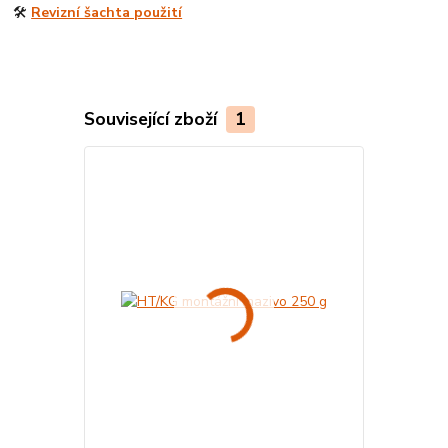
🛠️
Revizní šachta použití
Související zboží
1