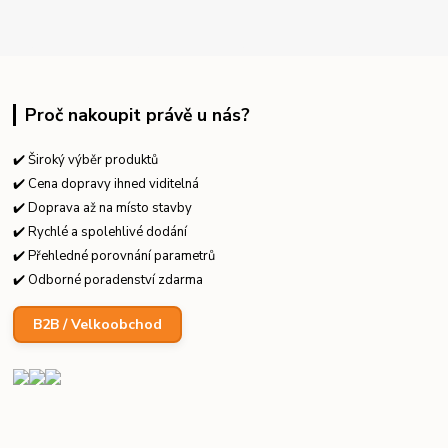
Proč nakoupit právě u nás?
✔️ Široký výběr produktů
✔️ Cena dopravy ihned viditelná
✔️ Doprava až na místo stavby
✔️ Rychlé a spolehlivé dodání
✔️ Přehledné porovnání parametrů
✔️ Odborné poradenství zdarma
B2B / Velkoobchod