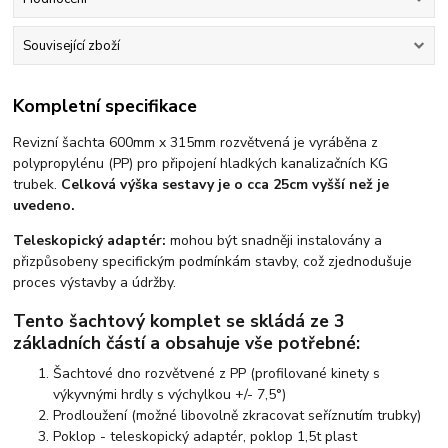
Související zboží
Kompletní specifikace
Revizní šachta 600mm x 315mm rozvětvená je vyráběna z
polypropylénu (PP) pro připojení hladkých kanalizačních KG
trubek.
Celková výška sestavy je o cca 25cm vyšší než je
uvedeno.
Teleskopický adaptér:
mohou být snadněji instalovány a
přizpůsobeny specifickým podmínkám stavby, což zjednodušuje
proces výstavby a údržby.
Tento šachtový komplet se skládá ze 3
základních částí a obsahuje vše potřebné:
Šachtové dno rozvětvené z PP
(profilované kinety s
výkyvnými hrdly s výchylkou +/- 7,5°)
Prodloužení
(možné libovolně zkracovat seříznutím trubky)
Poklop
- teleskopický adaptér, poklop 1,5t plast