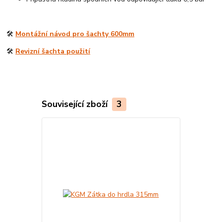
🛠️
Montážní návod pro šachty 600mm
🛠️
Revizní šachta použití
Související zboží
3