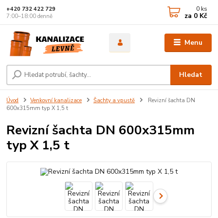
0
ks
+420 732 422 729
za
0 Kč
7:00–18:00 denně
Menu
Hledat
Úvod
Venkovní kanalizace
Šachty a vpustě
Revizní šachta DN
600x315mm typ X 1,5 t
Revizní šachta DN 600x315mm
typ X 1,5 t