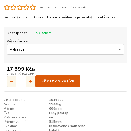
Jak produkt hodnotí zákazníci
Revizní šachta 600mm x 315mm rozvětvená je vyráběn...
celý popis
Dostupnost
Skladem
Výška šachty
17 399 Kč
/
ks
14 379 Kč
bez DPH
Přidat do košíku
Číslo produktu:
1046122
Nosnost:
1500kg
Průměr:
600mm
Typ:
Plný poklop
Zpětná klapka:
ne
Průměr vstupů:
315mm
Typ dna:
rozvětvené / soutočné
Tvar poklopu:
kulatý