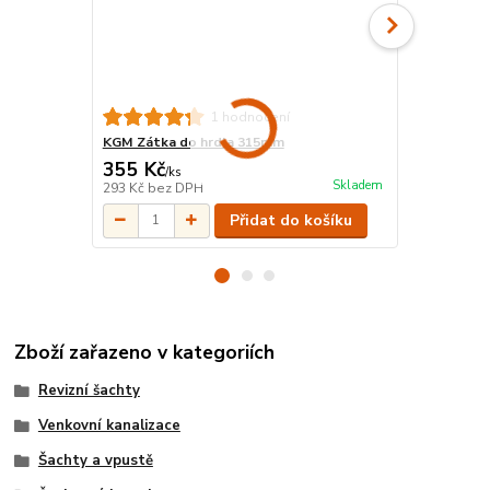
1 hodnocení
KGM Zátka do hrdla 315mm
HT/KG montá
355 Kč
63 Kč
/
ks
/
ks
Skladem
293 Kč
bez DPH
52 Kč
bez D
Přidat do košíku
Zboží zařazeno v kategoriích
Revizní šachty
Venkovní kanalizace
Šachty a vpustě