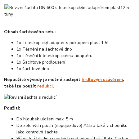
Obsah šachtového setu:
1x Teleskopický adaptér s poklopem plast 1,5t
1x Těsnění na šachtové dno
1x Těsnění k teleskopickému adaptéru
1x Šachtové prodloužení
1x šachtové dno
Nepoužíté vývody je možné zaslepit
hrdlovým uzávěrem
,
také lze použít
redukci
.
Použití:
Do hloubek uložení max. 5 m
Do zelených ploch (nepojezdové) A15 a také v chodníku
jako kontrolní šachta
Přípustná hladina spodních vod odpovídající tlaku 0,5 bar