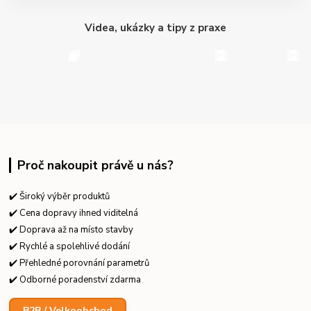
Videa, ukázky a tipy z praxe
Proč nakoupit právě u nás?
✔️ Široký výběr produktů
✔️ Cena dopravy ihned viditelná
✔️ Doprava až na místo stavby
✔️ Rychlé a spolehlivé dodání
✔️ Přehledné porovnání parametrů
✔️ Odborné poradenství zdarma
B2B / Velkoobchod