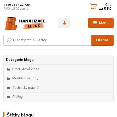
0
ks
+420 732 422 729
za
0 Kč
7:00–18:00 denně
Menu
Hledat
Kategorie blogu
Produktová videa
Montážní návody
Technický maunál
Služby
Štítky blogu