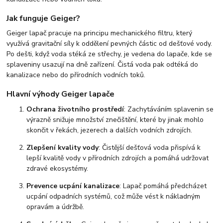
Jak funguje Geiger?
Geiger lapač pracuje na principu mechanického filtru, který
využívá gravitační síly k oddělení pevných částic od dešťové vody.
Po dešti, když voda stéká ze střechy, je vedena do lapače, kde se
splaveniny usazují na dně zařízení. Čistá voda pak odtéká do
kanalizace nebo do přírodních vodních toků.
Hlavní výhody Geiger lapače
Ochrana životního prostředí
: Zachytáváním splavenin se
výrazně snižuje množství znečištění, které by jinak mohlo
skončit v řekách, jezerech a dalších vodních zdrojích.
Zlepšení kvality vody
: Čistější dešťová voda přispívá k
lepší kvalitě vody v přírodních zdrojích a pomáhá udržovat
zdravé ekosystémy.
Prevence ucpání kanalizace
: Lapač pomáhá předcházet
ucpání odpadních systémů, což může vést k nákladným
opravám a údržbě.