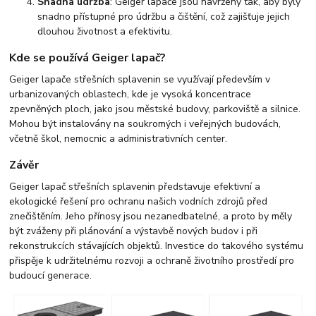
Snadná údržba
: Geiger lapače jsou navrženy tak, aby byly
snadno přístupné pro údržbu a čištění, což zajišťuje jejich
dlouhou životnost a efektivitu.
Kde se používá Geiger lapač?
Geiger lapače střešních splavenin se využívají především v
urbanizovaných oblastech, kde je vysoká koncentrace
zpevněných ploch, jako jsou městské budovy, parkoviště a silnice.
Mohou být instalovány na soukromých i veřejných budovách,
včetně škol, nemocnic a administrativních center.
Závěr
Geiger lapač střešních splavenin představuje efektivní a
ekologické řešení pro ochranu našich vodních zdrojů před
znečištěním. Jeho přínosy jsou nezanedbatelné, a proto by měly
být zváženy při plánování a výstavbě nových budov i při
rekonstrukcích stávajících objektů. Investice do takového systému
přispěje k udržitelnému rozvoji a ochraně životního prostředí pro
budoucí generace.