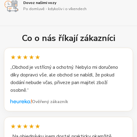
Dovoz našimi vozy
Po domluvě - kdykoliv i o víkendech
Co o nás říkají zákazníci
★★★★★
„Obchod je vstřícný a ochotný. Nebylo mi doručeno
díky dopravci vše, ale obchod se nabídl, že pokud
dodání nebude včas, přiveze pan majitel zboží
osobně.“
Ověřený zákazník
★★★★★
„Na objednávku jsem dostal prakticky okamžitě