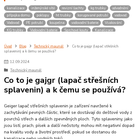
kanalizace
inženýrské sítě
revizní šachty
kg trubky
odvodnění
přípojka domu
poklopy
ht trubky
korugované potrubí
vodovod
Vodovod
PE potrubí
koupelna
vodovodní baterie
Vsakování
KG trubky
Vodovodní baterie
Sprchové kouty
Kanalizace
Poklopy
Revizní šachty
Úvod
Blog
Technický maunál
Co to je gajgr (lapač střešních
splavenin) a k čemu se používá?
12
.
09
.
2024
Technický maunál
Co to je gajgr (lapač střešních
splavenin) a k čemu se používá?
Geiger lapač střešních splavenin je zařízení navržené k
zachytávání pevných částic, které se dostávají do dešťové vody z
povrchů střech a dalších zpevněných ploch. Tyto splaveniny, jako
jsou listí, prach, písek a další nečistoty, mohou mít negativní dopad
na kvalitu vody a životní prostředí, pokud se dostanou do
kanalizace nebo vodních toků.