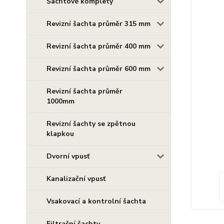
Šachtové komplety
Revizní šachta průměr 315 mm
Revizní šachta průměr 400 mm
Revizní šachta průměr 600 mm
Revizní šachta průměr
1000mm
Revizní šachty se zpětnou
klapkou
Dvorní vpusť
Kanalizační vpusť
Vsakovací a kontrolní šachta
Filtrační šachty