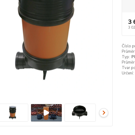
3 
3 0
Číslo p
Průměr
Typ:
P
Průměr
Tvar p
Určení: