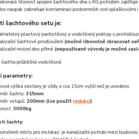
okonalá těsnost spojení šachtového dna s KG potrubím zajišťuje
ebo naopak zabraňuje kontaminaci podzemních vod splaškovými i
í šachtového setu je:
ímatelný plastový pachotěsný a vodotěsný poklop s protisklu
alizační šachtové prodloužení
(možné libovolně zkracovat seř
alizační revizní dno přímé
(nepoužívané vývody je možné zasl
í parametry:
ková výška sestavy je vždy o cca 15cm vyšší než je uvedeno
měr šachty:
315mm
měr vstupů:
200mm (lze použít
redukci
)
nost:
3000kg
ti šachty:
oručené místo pro instalaci je kanalizační potrubí mezi budovou a