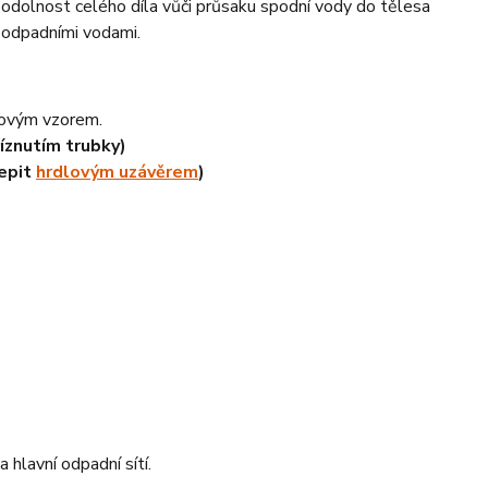
 odolnost celého díla vůči průsaku spodní vody do tělesa
 odpadními vodami.
zovým vzorem.
íznutím trubky)
epit
hrdlovým uzávěrem
)
 hlavní odpadní sítí.