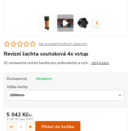
Jak produkt hodnotí zákazníci
Revizní šachta soutoková 4x vstup
Již sestavená revizní šachta pro jednoduchý a rych...
celý popis
Dostupnost
Skladem
Výška šachty
5 042 Kč
/
ks
4 167 Kč
bez DPH
Přidat do košíku