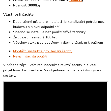
Průměr vstupů:
160mm (lze použít
redukci
)
Nosnost:
3000kg
Vlastnosti šachty:
Doporučené místo pro instalaci je kanalizační potrubí mezi
budovou a hlavní odpadní sítí.
Snadno se instaluje bez použití těžké techniky
Životnost minimálně 100 let.
Všechny vtoky jsou opatřeny hrdlem s těsnícím kroužkem.
Montážní instrukce pro Revizní šachty
Revizní šachta použití
V případě zájmu Vám rádi naceníme revizní šachty, dle Vaší
projektové dokumentace. Na objednání nabízíme až 4m vysoké
sestavy.