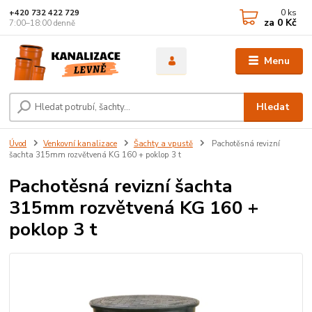
0
ks
+420 732 422 729
za
0 Kč
7:00–18:00 denně
Menu
Hledat
Úvod
Venkovní kanalizace
Šachty a vpustě
Pachotěsná revizní
šachta 315mm rozvětvená KG 160 + poklop 3 t
Pachotěsná revizní šachta
315mm rozvětvená KG 160 +
poklop 3 t