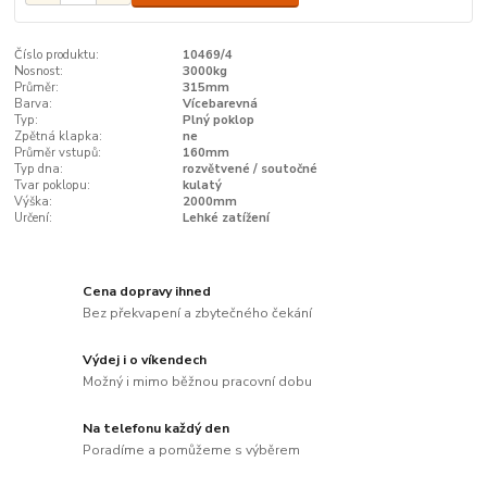
Číslo produktu:
10469/4
Nosnost:
3000kg
Průměr:
315mm
Barva:
Vícebarevná
Typ:
Plný poklop
Zpětná klapka:
ne
Průměr vstupů:
160mm
Typ dna:
rozvětvené / soutočné
Tvar poklopu:
kulatý
Výška:
2000mm
Určení:
Lehké zatížení
Cena dopravy ihned
Bez překvapení a zbytečného čekání
Výdej i o víkendech
Možný i mimo běžnou pracovní dobu
Na telefonu každý den
Poradíme a pomůžeme s výběrem