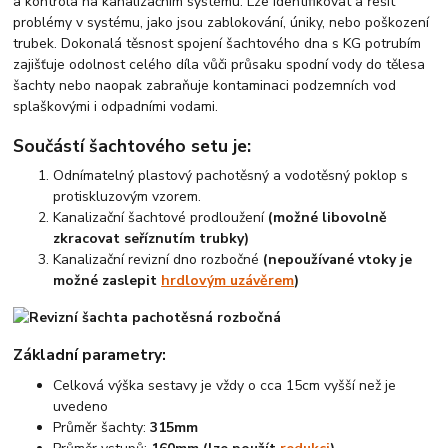
a kontrola na kanalizačním systému. Lze identifikovat a řešit
problémy v systému, jako jsou zablokování, úniky, nebo poškození
trubek. Dokonalá těsnost spojení šachtového dna s KG potrubím
zajišťuje odolnost celého díla vůči průsaku spodní vody do tělesa
šachty nebo naopak zabraňuje kontaminaci podzemních vod
splaškovými i odpadními vodami.
Součástí šachtového setu je:
Odnímatelný plastový pachotěsný a vodotěsný poklop s
protiskluzovým vzorem.
Kanalizační šachtové prodloužení
(možné libovolně
zkracovat seříznutím trubky)
Kanalizační revizní dno rozbočné
(nepoužívané vtoky je
možné zaslepit
hrdlovým uzávěrem
)
Základní parametry:
Celková výška sestavy je vždy o cca 15cm vyšší než je
uvedeno
Průměr šachty:
315mm