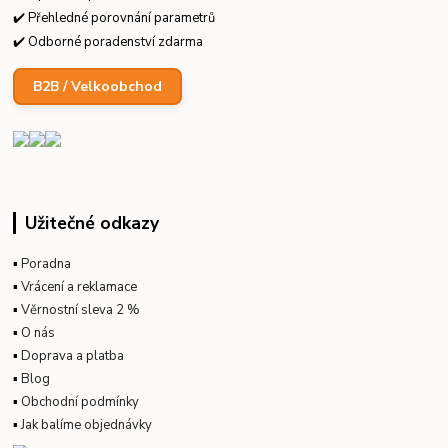
✔️ Přehledné porovnání parametrů
✔️ Odborné poradenství zdarma
B2B / Velkoobchod
Užitečné odkazy
▪
Poradna
▪
Vrácení a reklamace
▪
Věrnostní sleva 2 %
▪
O nás
▪
Doprava a platba
▪
Blog
▪
Obchodní podmínky
▪
Jak balíme objednávky