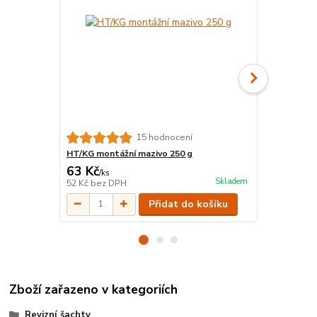
15 hodnocení
HT/KG montážní mazivo 250 g
KGM Zátka 
63 Kč
37 Kč
/
ks
/
ks
Skladem
52 Kč
bez DPH
31 Kč
bez D
Přidat do košíku
Zboží zařazeno v kategoriích
Revizní šachty