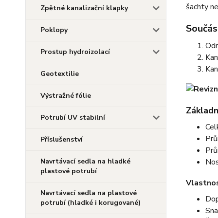
šachty n
Zpětné kanalizační klapky
Součást
Poklopy
Odn
Prostup hydroizolací
Kan
Kan
Geotextilie
Výstražné fólie
Základn
Potrubí UV stabilní
Cel
Prů
Příslušenství
Prů
Navrtávací sedla na hladké
Nos
plastové potrubí
Vlastnos
Navrtávací sedla na plastové
Dop
potrubí (hladké i korugované)
Sna