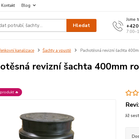
Kontakt
Blog
Jsme t
Hledat
+420
7:00–1
enkovní kanalizace
Šachty a vpustě
Pachotěsná revizní šachta 400m
otěsná revizní šachta 400mm r
produkt 🔥
Revi
Již ses
Dos