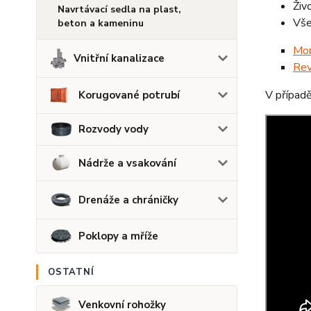
Živ
Navrtávací sedla na plast,
Vše
beton a kameninu
Mon
Vnitřní kanalizace
Rev
V případě
Korugované potrubí
Rozvody vody
Nádrže a vsakování
Drenáže a chráničky
Poklopy a mříže
OSTATNÍ
Venkovní rohožky