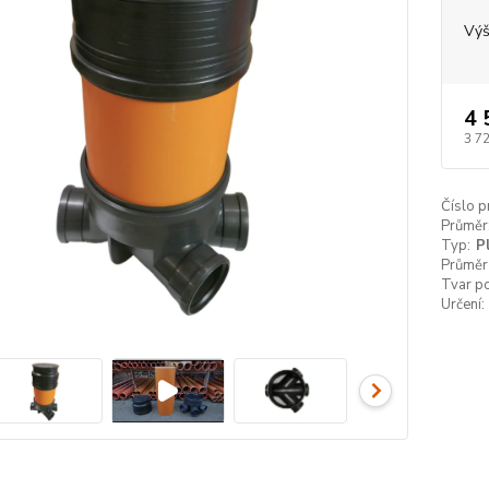
Výš
4 
3 7
Číslo p
Průměr
Typ:
P
Průměr
Tvar p
Určení: