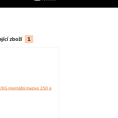
jící zboží
1