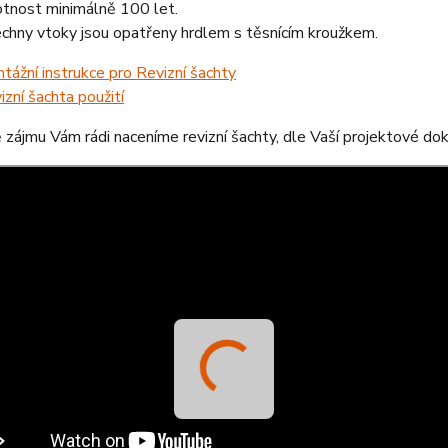
otnost minimálně 100 let.
chny vtoky jsou opatřeny hrdlem s těsnícím kroužkem.
tážní instrukce pro Revizní šachty
izní šachta použití
 zájmu Vám rádi naceníme revizní šachty, dle Vaší projektové d