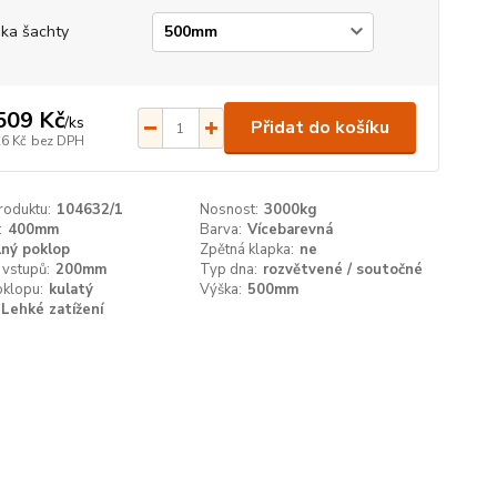
ka šachty
509 Kč
/
ks
Přidat do košíku
26 Kč
bez DPH
roduktu:
104632/1
Nosnost:
3000kg
:
400mm
Barva:
Vícebarevná
lný poklop
Zpětná klapka:
ne
 vstupů:
200mm
Typ dna:
rozvětvené / soutočné
oklopu:
kulatý
Výška:
500mm
Lehké zatížení