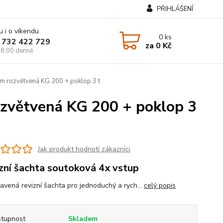
PŘIHLÁŠENÍ
u i o víkendu
0
ks
 732 422 729
za
0 Kč
8:00 denně
m rozvětvená KG 200 + poklop 3 t
ozvětvená KG 200 + poklop 3
Jak produkt hodnotí zákazníci
zní šachta soutoková 4x vstup
tavená revizní šachta pro jednoduchý a rych...
celý popis
tupnost
Skladem