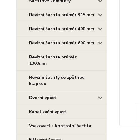
Šachtové komplety
Revizní šachta průměr 315 mm
Revizní šachta průměr 400 mm
Revizní šachta průměr 600 mm
Revizní šachta průměr
1000mm
Revizní šachty se zpětnou
klapkou
Dvorní vpusť
Kanalizační vpusť
Vsakovací a kontrolní šachta
Filtrační šachty