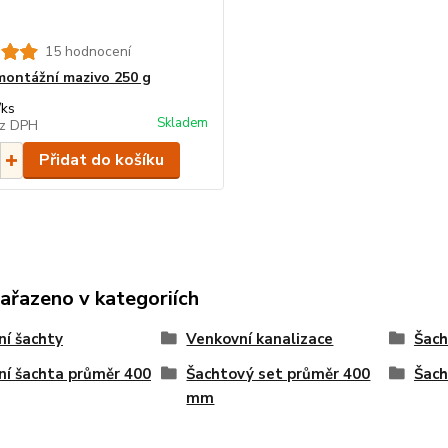
15 hodnocení
ontážní mazivo 250 g
/
ks
Skladem
z DPH
Přidat do košíku
zařazeno v kategoriích
ní šachty
Venkovní kanalizace
Šach
ní šachta průměr 400
Šachtový set průměr 400
Šach
mm