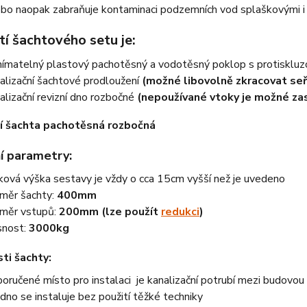
ebo naopak zabraňuje kontaminaci podzemních vod splaškovými i
í šachtového setu je:
ímatelný plastový pachotěsný a vodotěsný poklop s protisklu
alizační šachtové prodloužení
(možné libovolně zkracovat seř
alizační revizní dno rozbočné
(nepoužívané vtoky je možné za
í parametry:
ková výška sestavy je vždy o cca 15cm vyšší než je uvedeno
měr šachty:
400mm
měr vstupů:
200mm (lze použít
redukci
)
nost:
3000kg
ti šachty:
oručené místo pro instalaci je kanalizační potrubí mezi budovou a
dno se instaluje bez použití těžké techniky