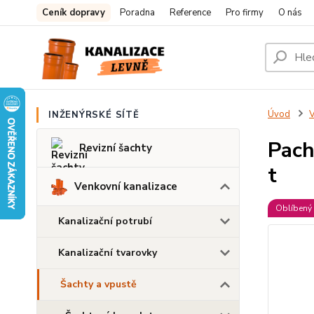
Ceník dopravy
Poradna
Reference
Pro firmy
O nás
Úvod
V
INŽENÝRSKÉ SÍTĚ
Pach
Revizní šachty
t
Venkovní kanalizace
Oblíbený 
Kanalizační potrubí
Kanalizační tvarovky
Šachty a vpustě