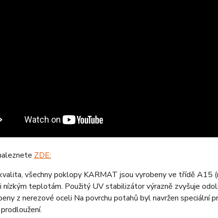
naleznete
ZDE:
kvalita, všechny poklopy KARMAT jsou vyrobeny ve třídě A15 (no
 nízkým teplotám. Použitý UV stabilizátor výrazně zvyšuje odo
beny z nerezové oceli Na povrchu potahů byl navržen speciální p
prodloužení.