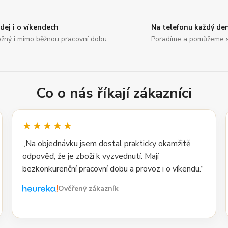
dej i o víkendech
Na telefonu každý de
žný i mimo běžnou pracovní dobu
Poradíme a pomůžeme 
Co o nás říkají zákazníci
★★★★★
„Na objednávku jsem dostal prakticky okamžitě
odpověď, že je zboží k vyzvednutí. Mají
bezkonkurenční pracovní dobu a provoz i o víkendu.“
Ověřený zákazník