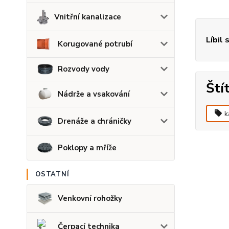
Vnitřní kanalizace
Líbil 
Korugované potrubí
Rozvody vody
Ští
Nádrže a vsakování
k
Drenáže a chráničky
Poklopy a mříže
OSTATNÍ
Venkovní rohožky
Čerpací technika