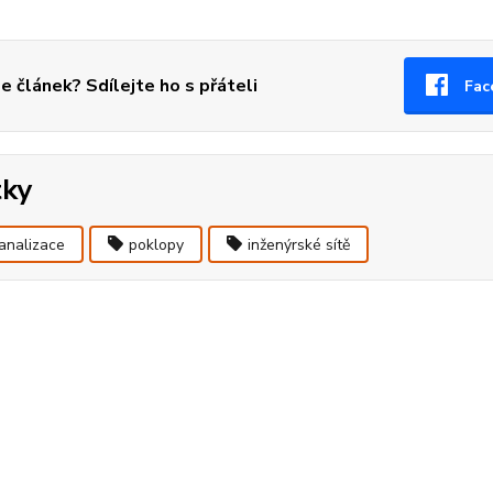
se článek? Sdílejte ho s přáteli
Fac
tky
analizace
poklopy
inženýrské sítě