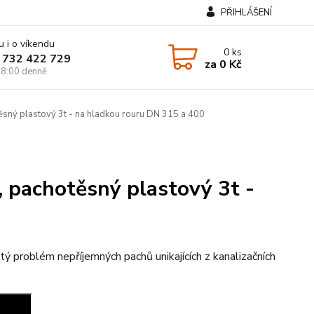
PŘIHLÁŠENÍ
u i o víkendu
0
ks
 732 422 729
za
0 Kč
8:00 denně
sný plastový 3t - na hladkou rouru DN 315 a 400
 pachotěsný plastový 3t -
roblém nepříjemných pachů unikajících z kanalizačních