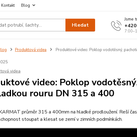
Kontakt
Blog
Jsme t
Hledat
+420
7:00–1
Blog
Produktová videa
Produktové video: Poklop vodotěsný, pachotě
2025
tová videa
uktové video: Poklop vodotěsný,
ladkou rouru DN 315 a 400
KARMAT průměr 315 a 400mm na hladké prodloužení. Reší častý p
í schopnost stoupat a klesat se zemí v zimních podmínkách.