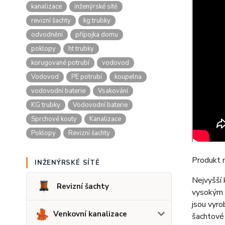
kanalizace
inženýrské sítě
revizní šachty
kg trubky
odvodnění
přípojka domu
poklopy
ht trubky
korugované potrubí
vodovod
Vodovod
PE potrubí
koupelna
vodovodní baterie
Vsakování
KG trubky
Vodovodní baterie
Sprchové kouty
Kanalizace
Poklopy
Revizní šachty
Produkt 
INŽENÝRSKÉ SÍTĚ
Nejvyšší 
Revizní šachty
vysokým i
jsou vyro
Venkovní kanalizace
šachtové 