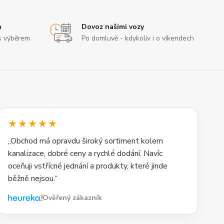
n
Dovoz našimi vozy
s výběrem
Po domluvě - kdykoliv i o víkendech
★★★★★
„Obchod má opravdu široký sortiment kolem
kanalizace, dobré ceny a rychlé dodání. Navíc
oceňuji vstřícné jednání a produkty, které jinde
běžně nejsou.“
Ověřený zákazník