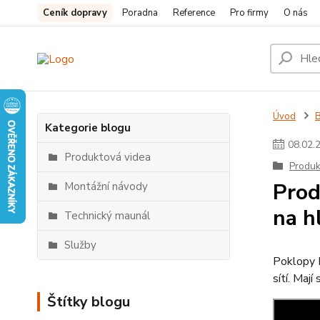
Ceník dopravy
Poradna
Reference
Pro firmy
O nás
Úvod
Kategorie blogu
08
.
02
.
Produktová videa
Produk
Prod
Montážní návody
na h
Technický maunál
Služby
Poklopy 
sítí. Maj
Štítky blogu