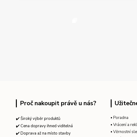
Proč nakoupit právě u nás?
Užitečn
▪
Poradna
✔️ Široký výběr produktů
▪
Vrácení a re
✔️ Cena dopravy ihned viditelná
▪
Věrnostní sl
✔️ Doprava až na místo stavby