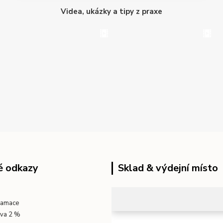
Videa, ukázky a tipy z praxe
é odkazy
Sklad & výdejní místo
klamace
eva 2 %