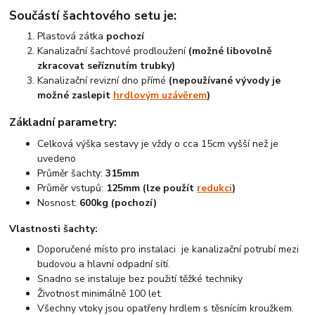
Součástí šachtového setu je:
Plastová zátka
pochozí
Kanalizační šachtové prodloužení
(možné libovolně
zkracovat seříznutím trubky)
Kanalizační revizní dno přímé
(nepoužívané vývody je
možné zaslepit
hrdlovým uzávěrem
)
Základní parametry:
Celková výška sestavy je vždy o cca 15cm vyšší než je
uvedeno
Průměr šachty:
315mm
Průměr vstupů:
125mm (lze použít
redukci
)
Nosnost:
600kg (pochozí)
Vlastnosti šachty:
Doporučené místo pro instalaci je kanalizační potrubí mezi
budovou a hlavní odpadní sítí.
Snadno se instaluje bez použití těžké techniky
Životnost minimálně 100 let.
Všechny vtoky jsou opatřeny hrdlem s těsnícím kroužkem.