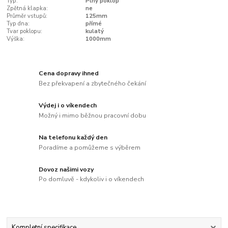
Typ:
Plný poklop
Zpětná klapka:
ne
Průměr vstupů:
125mm
Typ dna:
přímé
Tvar poklopu:
kulatý
Výška:
1000mm
Cena dopravy ihned
Bez překvapení a zbytečného čekání
Výdej i o víkendech
Možný i mimo běžnou pracovní dobu
Na telefonu každý den
Poradíme a pomůžeme s výběrem
Dovoz našimi vozy
Po domluvě - kdykoliv i o víkendech
Kompletní specifikace