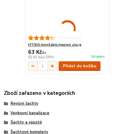
15 hodnocení
HT/KG montážní mazivo 250 g
63 Kč
/
ks
Skladem
52 Kč
bez DPH
Přidat do košíku
Zboží zařazeno v kategoriích
Revizní šachty
Venkovní kanalizace
Šachty a vpustě
Šachtové komplety