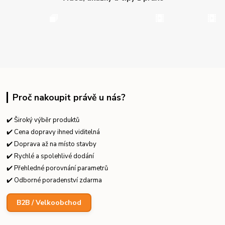
Proč nakoupit právě u nás?
✔️ Široký výběr produktů
✔️ Cena dopravy ihned viditelná
✔️ Doprava až na místo stavby
✔️ Rychlé a spolehlivé dodání
✔️ Přehledné porovnání parametrů
✔️ Odborné poradenství zdarma
B2B / Velkoobchod