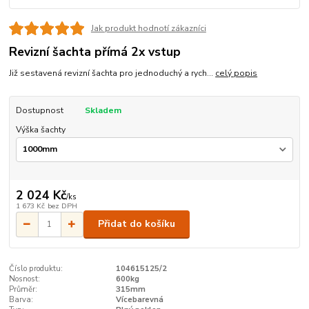
Jak produkt hodnotí zákazníci
Revizní šachta přímá 2x vstup
Již sestavená revizní šachta pro jednoduchý a rych...
celý popis
Dostupnost
Skladem
Výška šachty
2 024 Kč
/
ks
1 673 Kč
bez DPH
Přidat do košíku
Číslo produktu:
104615125/2
Nosnost:
600kg
Průměr:
315mm
Barva:
Vícebarevná