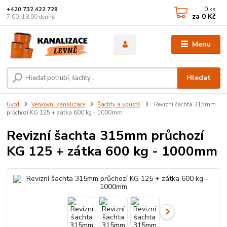
0
ks
+420 732 422 729
za
0 Kč
7:00–18:00 denně
Menu
Hledat
Úvod
Venkovní kanalizace
Šachty a vpustě
Revizní šachta 315mm
průchozí KG 125 + zátka 600 kg - 1000mm
Revizní šachta 315mm průchozí
KG 125 + zátka 600 kg - 1000mm