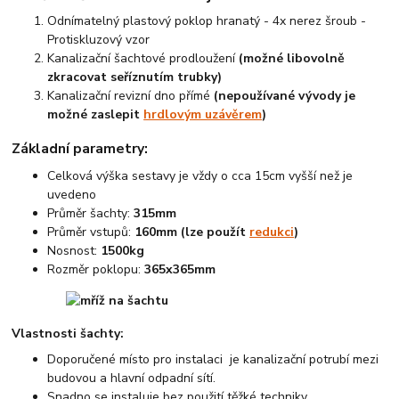
Odnímatelný plastový poklop hranatý - 4x nerez šroub -
Protiskluzový vzor
Kanalizační šachtové prodloužení
(možné libovolně
zkracovat seříznutím trubky)
Kanalizační revizní dno přímé
(nepoužívané vývody je
možné zaslepit
hrdlovým uzávěrem
)
Základní parametry:
Celková výška sestavy je vždy o cca 15cm vyšší než je
uvedeno
Průměr šachty:
315mm
Průměr vstupů:
160mm (lze použít
redukci
)
Nosnost:
1500kg
Rozměr poklopu:
365x365mm
Vlastnosti šachty:
Doporučené místo pro instalaci je kanalizační potrubí mezi
budovou a hlavní odpadní sítí.
Snadno se instaluje bez použití těžké techniky