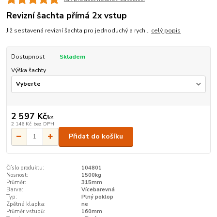
Revizní šachta přímá 2x vstup
Již sestavená revizní šachta pro jednoduchý a rych...
celý popis
Dostupnost
Skladem
Výška šachty
2 597 Kč
/
ks
2 146 Kč
bez DPH
Přidat do košíku
Číslo produktu:
104801
Nosnost:
1500kg
Průměr:
315mm
Barva:
Vícebarevná
Typ:
Plný poklop
Zpětná klapka:
ne
Průměr vstupů:
160mm