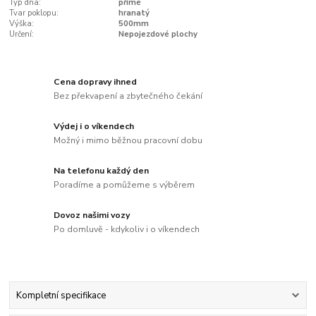
Typ dna:
přímé
Tvar poklopu:
hranatý
Výška:
500mm
Určení:
Nepojezdové plochy
Cena dopravy ihned
Bez překvapení a zbytečného čekání
Výdej i o víkendech
Možný i mimo běžnou pracovní dobu
Na telefonu každý den
Poradíme a pomůžeme s výběrem
Dovoz našimi vozy
Po domluvě - kdykoliv i o víkendech
Kompletní specifikace