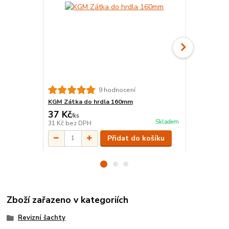
9 hodnocení
KGM Zátka do hrdla 160mm
KGR Redukc
37 Kč
57 Kč
/
ks
/
ks
Skladem
31 Kč
bez DPH
47 Kč
bez D
Přidat do košíku
Zboží zařazeno v kategoriích
Revizní šachty