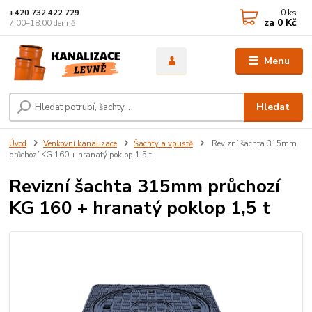
0
ks
+420 732 422 729
za
0 Kč
7:00–18:00 denně
Menu
Hledat
Úvod
Venkovní kanalizace
Šachty a vpustě
Revizní šachta 315mm
průchozí KG 160 + hranatý poklop 1,5 t
Revizní šachta 315mm průchozí
KG 160 + hranatý poklop 1,5 t