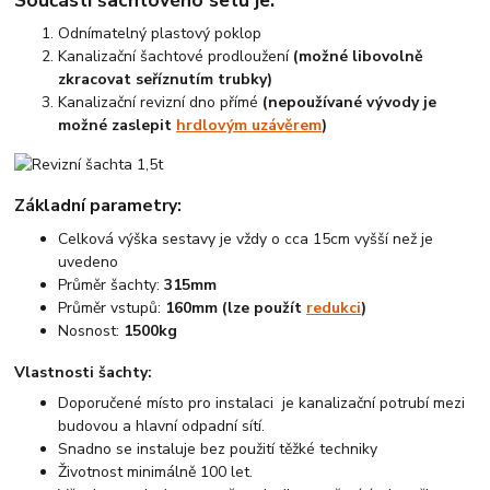
Součástí šachtového setu je:
Odnímatelný plastový poklop
Kanalizační šachtové prodloužení
(možné libovolně
zkracovat seříznutím trubky)
Kanalizační revizní dno přímé
(nepoužívané vývody je
možné zaslepit
hrdlovým uzávěrem
)
Základní parametry:
Celková výška sestavy je vždy o cca 15cm vyšší než je
uvedeno
Průměr šachty:
315mm
Průměr vstupů:
160mm (lze použít
redukci
)
Nosnost:
1500kg
Vlastnosti šachty:
Doporučené místo pro instalaci je kanalizační potrubí mezi
budovou a hlavní odpadní sítí.
Snadno se instaluje bez použití těžké techniky
Životnost minimálně 100 let.