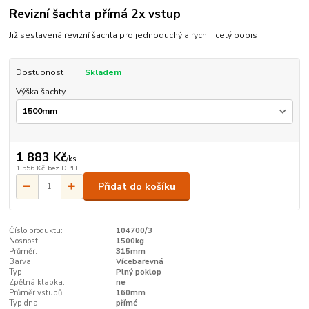
Revizní šachta přímá 2x vstup
Již sestavená revizní šachta pro jednoduchý a rych...
celý popis
Dostupnost
Skladem
Výška šachty
1 883 Kč
/
ks
1 556 Kč
bez DPH
Přidat do košíku
Číslo produktu:
104700/3
Nosnost:
1500kg
Průměr:
315mm
Barva:
Vícebarevná
Typ:
Plný poklop
Zpětná klapka:
ne
Průměr vstupů:
160mm
Typ dna:
přímé