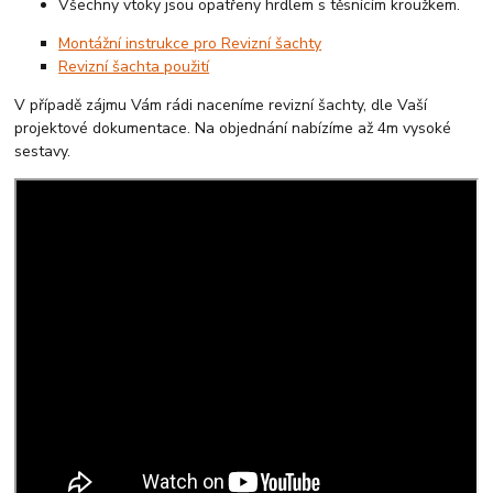
Všechny vtoky jsou opatřeny hrdlem s těsnícím kroužkem.
Montážní instrukce pro Revizní šachty
Revizní šachta použití
V případě zájmu Vám rádi naceníme revizní šachty, dle Vaší
projektové dokumentace. Na objednání nabízíme až 4m vysoké
sestavy.