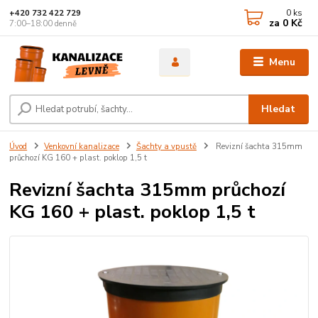
0
ks
+420 732 422 729
za
0 Kč
7:00–18:00 denně
Menu
Hledat
Úvod
Venkovní kanalizace
Šachty a vpustě
Revizní šachta 315mm
průchozí KG 160 + plast. poklop 1,5 t
Revizní šachta 315mm průchozí
KG 160 + plast. poklop 1,5 t