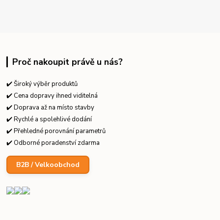
Proč nakoupit právě u nás?
✔️ Široký výběr produktů
✔️ Cena dopravy ihned viditelná
✔️ Doprava až na místo stavby
✔️ Rychlé a spolehlivé dodání
✔️ Přehledné porovnání parametrů
✔️ Odborné poradenství zdarma
B2B / Velkoobchod