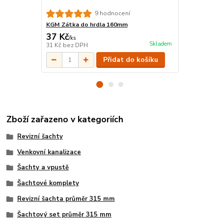
9 hodnocení
KGM Zátka do hrdla 160mm
KGR Redukc
37 Kč
57 Kč
/
ks
/
ks
Skladem
31 Kč
bez DPH
47 Kč
bez D
Přidat do košíku
Zboží zařazeno v kategoriích
Revizní šachty
Venkovní kanalizace
Šachty a vpustě
Šachtové komplety
Revizní šachta průměr 315 mm
Šachtový set průměr 315 mm