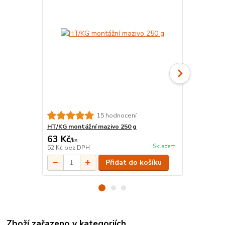
15 hodnocení
HT/KG montážní mazivo 250 g
KGM Zátka 
63 Kč
37 Kč
/
ks
/
ks
Skladem
52 Kč
bez DPH
31 Kč
bez D
Přidat do košíku
Zboží zařazeno v kategoriích