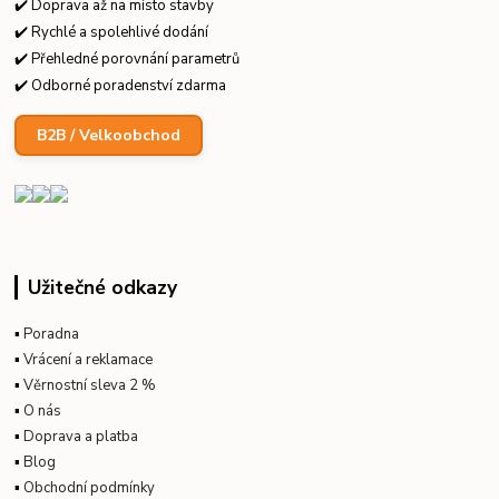
✔️ Doprava až na místo stavby
✔️ Rychlé a spolehlivé dodání
✔️ Přehledné porovnání parametrů
✔️ Odborné poradenství zdarma
B2B / Velkoobchod
Užitečné odkazy
▪
Poradna
▪
Vrácení a reklamace
▪
Věrnostní sleva 2 %
▪
O nás
▪
Doprava a platba
▪
Blog
▪
Obchodní podmínky