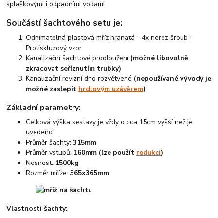
splaškovými i odpadními vodami.
Součástí šachtového setu je:
Odnímatelná plastová mříž hranatá - 4x nerez šroub -
Protiskluzový vzor
Kanalizační šachtové prodloužení
(možné libovolně
zkracovat seříznutím trubky)
Kanalizační revizní dno rozvětvené
(nepoužívané vývody je
možné zaslepit
hrdlovým uzávěrem
)
Základní parametry:
Celková výška sestavy je vždy o cca 15cm vyšší než je
uvedeno
Průměr šachty:
315mm
Průměr vstupů:
160mm (lze použít
redukci
)
Nosnost:
1500kg
Rozměr mříže:
365x365mm
Vlastnosti šachty: