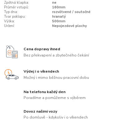
Zpětná klapka:
ne
Průměr vstupů:
160mm
Typ dna:
rozvětvené / soutočné
Tvar poklopu:
hranatý
Výška:
500mm
Určení:
Nepojezdové plochy
Cena dopravy ihned
Bez překvapení a zbytečného čekání
Výdej i o víkendech
Možný i mimo běžnou pracovní dobu
Na telefonu každý den
Poradíme a pomůžeme s výběrem
Dovoz našimi vozy
Po domluvě - kdykoliv i o víkendech