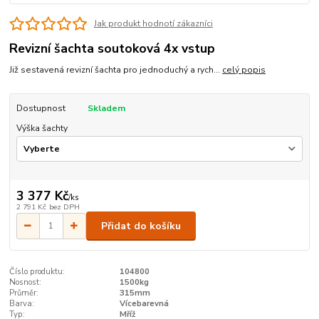
Jak produkt hodnotí zákazníci
Revizní šachta soutoková 4x vstup
Již sestavená revizní šachta pro jednoduchý a rych...
celý popis
Dostupnost
Skladem
Výška šachty
3 377 Kč
/
ks
2 791 Kč
bez DPH
Přidat do košíku
Číslo produktu:
104800
Nosnost:
1500kg
Průměr:
315mm
Barva:
Vícebarevná
Typ:
Mříž