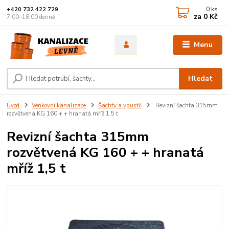
0
ks
+420 732 422 729
za
0 Kč
7:00–18:00 denně
Menu
Hledat
Úvod
Venkovní kanalizace
Šachty a vpustě
Revizní šachta 315mm
rozvětvená KG 160 + + hranatá mříž 1,5 t
Revizní šachta 315mm
rozvětvená KG 160 + + hranatá
mříž 1,5 t