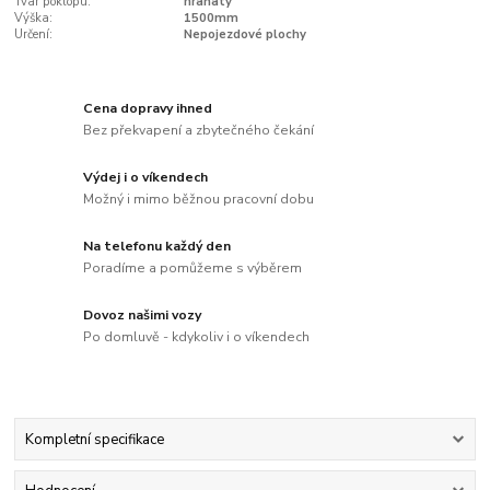
Tvar poklopu:
hranatý
Výška:
1500mm
Určení:
Nepojezdové plochy
Cena dopravy ihned
Bez překvapení a zbytečného čekání
Výdej i o víkendech
Možný i mimo běžnou pracovní dobu
Na telefonu každý den
Poradíme a pomůžeme s výběrem
Dovoz našimi vozy
Po domluvě - kdykoliv i o víkendech
Kompletní specifikace