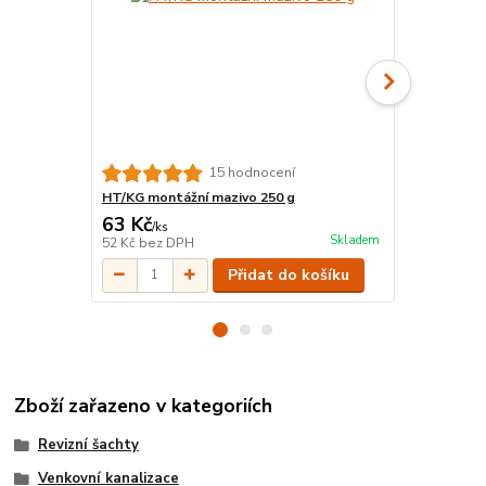
15 hodnocení
HT/KG montážní mazivo 250 g
KGM Zátka 
63 Kč
37 Kč
/
ks
/
ks
Skladem
52 Kč
bez DPH
31 Kč
bez D
Přidat do košíku
Zboží zařazeno v kategoriích
Revizní šachty
Venkovní kanalizace