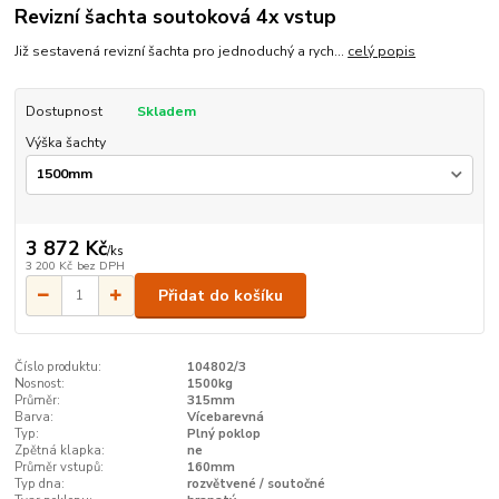
Revizní šachta soutoková 4x vstup
Již sestavená revizní šachta pro jednoduchý a rych...
celý popis
Dostupnost
Skladem
Výška šachty
3 872 Kč
/
ks
3 200 Kč
bez DPH
Přidat do košíku
Číslo produktu:
104802/3
Nosnost:
1500kg
Průměr:
315mm
Barva:
Vícebarevná
Typ:
Plný poklop
Zpětná klapka:
ne
Průměr vstupů:
160mm
Typ dna:
rozvětvené / soutočné