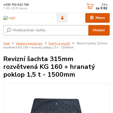
0
ks
+420 732 422 729
za
0 Kč
7:00–18:00 denně
Menu
Hledat
Úvod
Venkovní kanalizace
Šachty a vpustě
Revizní šachta 315mm
rozvětvená KG 160 + hranatý poklop 1,5 t - 1500mm
Revizní šachta 315mm
rozvětvená KG 160 + hranatý
poklop 1,5 t - 1500mm