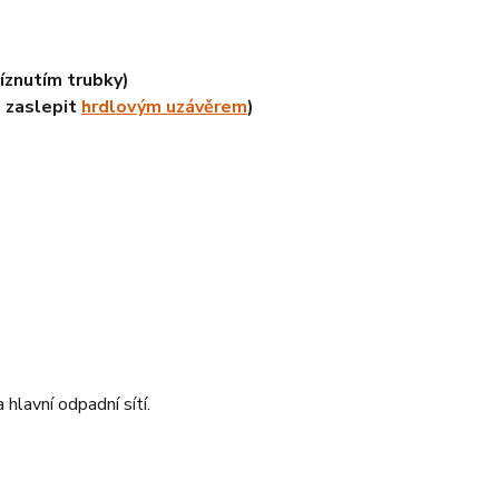
íznutím trubky)
 zaslepit
hrdlovým uzávěrem
)
hlavní odpadní sítí.