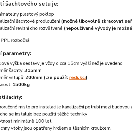
í šachtového setu je:
ímatelný plastový poklop
alizační šachtové prodloužení
(možné libovolně zkracovat seř
alizační revizní dno rozvětvené
(nepoužívané vývody je možné
í parametry:
ková výška sestavy je vždy o cca 15cm vyšší než je uvedeno
měr šachty:
315mm
měr vstupů:
200mm (lze použít
redukci
)
nost:
1500kg
ti šachty:
oručené místo pro instalaci je kanalizační potrubí mezi budovou a 
dno se instaluje bez použití těžké techniky
otnost minimálně 100 let.
chny vtoky jsou opatřeny hrdlem s těsnícím kroužkem.