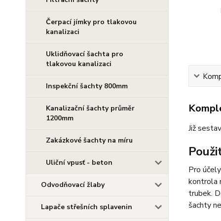
Čerpací jímky pro tlakovou
kanalizaci
Uklidňovací šachta pro
tlakovou kanalizaci
Kompl
Inspekční šachty 800mm
Komple
Kanalizační šachty průměr
1200mm
Již sesta
Zakázkové šachty na míru
Použit
Uliční vpusť - beton
Pro účely
kontrola 
Odvodňovací žlaby
trubek. D
šachty n
Lapače střešních splavenin