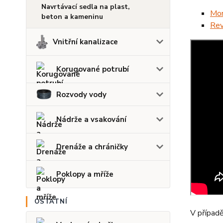
Navrtávací sedla na plast,
Mon
beton a kameninu
Rev
Vnitřní kanalizace
Korugované potrubí
Rozvody vody
Nádrže a vsakování
Drenáže a chráničky
Poklopy a mříže
OSTATNÍ
V případě