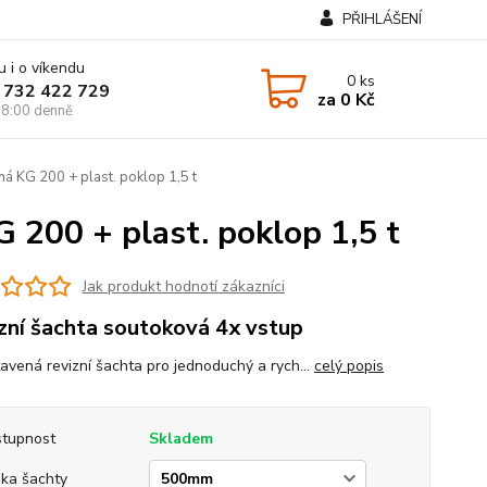
PŘIHLÁŠENÍ
u i o víkendu
0
ks
 732 422 729
za
0 Kč
8:00 denně
á KG 200 + plast. poklop 1,5 t
 200 + plast. poklop 1,5 t
Jak produkt hodnotí zákazníci
zní šachta soutoková 4x vstup
tavená revizní šachta pro jednoduchý a rych...
celý popis
tupnost
Skladem
ka šachty