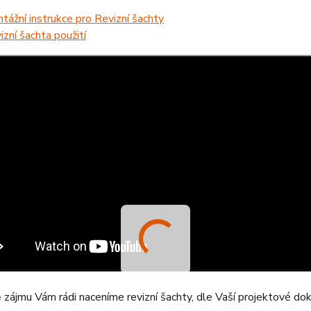
tážní instrukce pro Revizní šachty
izní šachta použití
 zájmu Vám rádi naceníme revizní šachty, dle Vaší projektové d