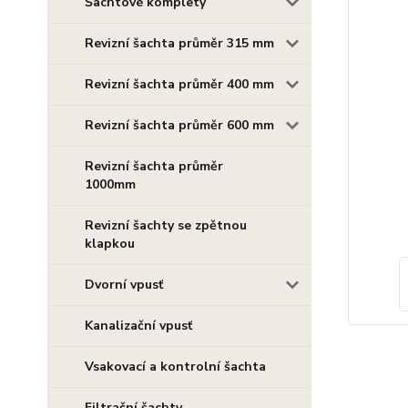
Šachtové komplety
Revizní šachta průměr 315 mm
Revizní šachta průměr 400 mm
Revizní šachta průměr 600 mm
Revizní šachta průměr
1000mm
Revizní šachty se zpětnou
klapkou
Dvorní vpusť
Kanalizační vpusť
Vsakovací a kontrolní šachta
Filtrační šachty