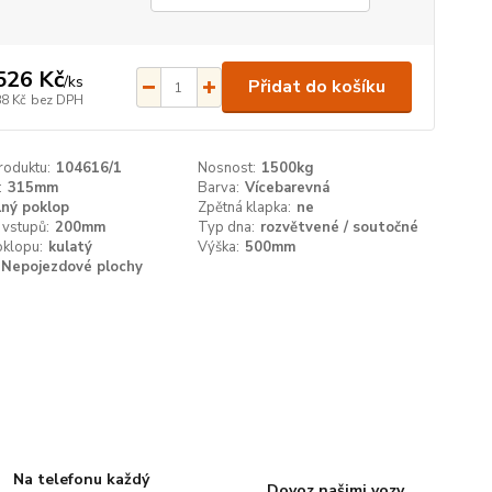
526 Kč
/
ks
Přidat do košíku
88 Kč
bez DPH
roduktu:
104616/1
Nosnost:
1500kg
:
315mm
Barva:
Vícebarevná
lný poklop
Zpětná klapka:
ne
 vstupů:
200mm
Typ dna:
rozvětvené / soutočné
oklopu:
kulatý
Výška:
500mm
Nepojezdové plochy
Na telefonu každý
Dovoz našimi vozy