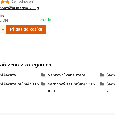
15 hodnocení
ontážní mazivo 250 g
/
ks
Skladem
z DPH
Přidat do košíku
zařazeno v kategoriích
ní šachty
Venkovní kanalizace
Šach
ní šachta průměr 315
Šachtový set průměr 315
Šach
mm
t