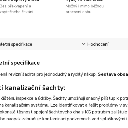
Bez překvapení a
Možný i mimo běžnou
zbytečného čekání
pracovní dobu
etní specifikace
Hodnocení
tní specifikace
vená revizní šachta pro jednoduchý a rychlý nákup.
Sestava obsa
í kanalizační šachty:
 čištění, inspekce a údržby. Šachty umožňují snadný přístup k po
na kanalizačním systému. Lze identifikovat a řešit problémy v sy
okonalá těsnost spojení šachtového dna s KG potrubím zajišťuje
ebo naopak zabraňuje kontaminaci podzemních vod splaškovými i