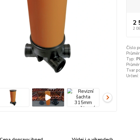
2 
2 0
Číslo p
Průměr
Typ:
P
Průměr
Tvar p
Určení:
Cena dopravy ihned
Výdej i o víkendech