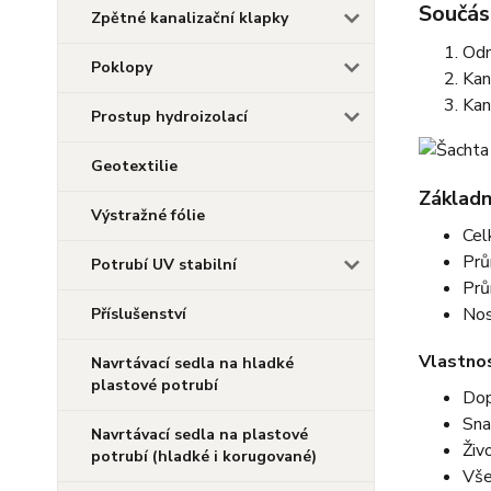
Součást
Zpětné kanalizační klapky
Odn
Poklopy
Kan
Kan
Prostup hydroizolací
Geotextilie
Základn
Výstražné fólie
Cel
Prů
Potrubí UV stabilní
Prů
Nos
Příslušenství
Vlastnos
Navrtávací sedla na hladké
plastové potrubí
Dop
Sna
Navrtávací sedla na plastové
Živ
potrubí (hladké i korugované)
Vše