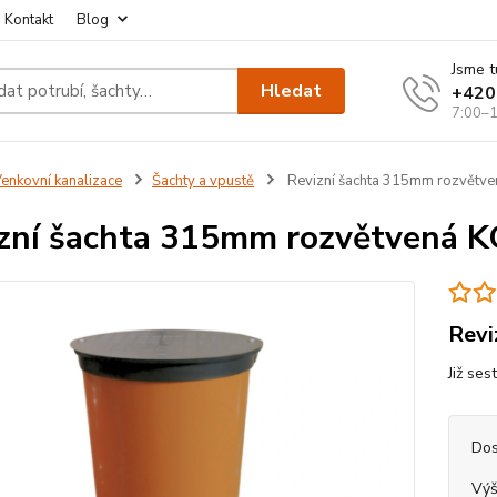
Kontakt
Blog
Jsme t
Hledat
+420
7:00–1
enkovní kanalizace
Šachty a vpustě
Revizní šachta 315mm rozvětven
zní šachta 315mm rozvětvená KG
Revi
Již ses
Dos
Výš