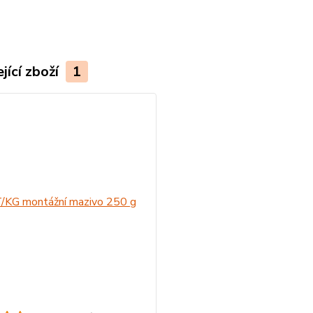
jící zboží
1