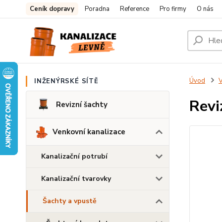
Ceník dopravy
Poradna
Reference
Pro firmy
O nás
Úvod
V
INŽENÝRSKÉ SÍTĚ
Revi
Revizní šachty
Venkovní kanalizace
Kanalizační potrubí
Kanalizační tvarovky
Šachty a vpustě