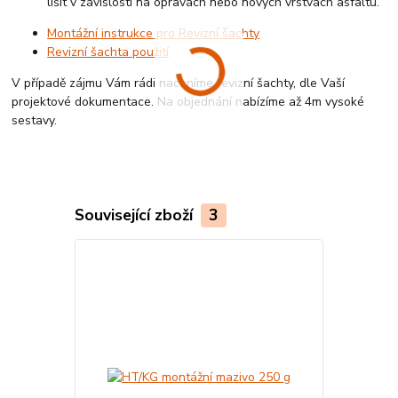
lišit v závislosti na opravách nebo nových vrstvách asfaltu.
Montážní instrukce pro Revizní šachty
Revizní šachta použití
V případě zájmu Vám rádi naceníme revizní šachty, dle Vaší
projektové dokumentace. Na objednání nabízíme až 4m vysoké
sestavy.
Související zboží
3
Český výrobek