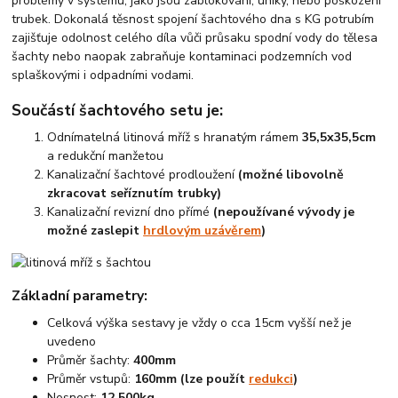
problémy v systému, jako jsou zablokování, úniky, nebo poškození
trubek. Dokonalá těsnost spojení šachtového dna s KG potrubím
zajišťuje odolnost celého díla vůči průsaku spodní vody do tělesa
šachty nebo naopak zabraňuje kontaminaci podzemních vod
splaškovými i odpadními vodami.
Součástí šachtového setu je:
Odnímatelná litinová mříž s hranatým rámem
35,5x35,5cm
a redukční manžetou
Kanalizační šachtové prodloužení
(možné libovolně
zkracovat seříznutím trubky)
Kanalizační revizní dno přímé
(nepoužívané vývody je
možné zaslepit
hrdlovým uzávěrem
)
Základní parametry:
Celková výška sestavy je vždy o cca 15cm vyšší než je
uvedeno
Průměr šachty:
400mm
Průměr vstupů:
160mm (lze použít
redukci
)
Nosnost:
12 500kg