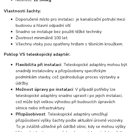
Vlastnosti šachty:
Doporučené místo pro instalaci je kanalizační potrubí mezi
budovou a hlavní odpadní sítí.
Snadno se instaluje bez použití těžké techniky
Životnost minimálně 100 let.
Všechny vtoky jsou opatřeny hrdlem s těsnícím kroužkem.
Poklop VS teleskopický adaptér:
Flexibilita při instalaci
: Teleskopické adaptéry mohou být
snadněji instalovány a přizpůsobeny specifickým
podmínkám stavby, což zjednodušuje proces výstavby a
údržby.
Možnost úpravy po instalaci
: V případě potřeby lze
teleskopické adaptéry snadno upravit i po jejich instalaci,
což může být velkou výhodou při budoucích úpravách
silnice nebo infrastruktury.
Přizpůsobivost
: Teleskopické adaptéry umožňují
přizpůsobení výšky šachty podle aktuální úrovně vozovky.
To je zvláště užitečné při údržbě silnic, kdy se mohou výšky