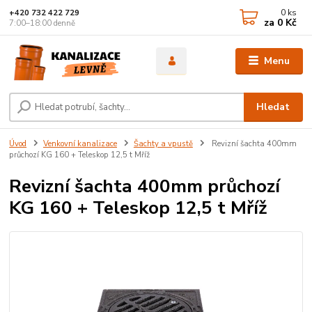
0
ks
+420 732 422 729
za
0 Kč
7:00–18:00 denně
Menu
Hledat
Úvod
Venkovní kanalizace
Šachty a vpustě
Revizní šachta 400mm
průchozí KG 160 + Teleskop 12,5 t Mříž
Revizní šachta 400mm průchozí
KG 160 + Teleskop 12,5 t Mříž