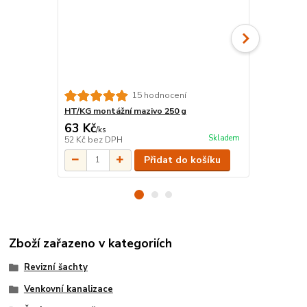
15 hodnocení
HT/KG montážní mazivo 250 g
KGM Zátka 
63 Kč
37 Kč
/
ks
/
ks
Skladem
52 Kč
bez DPH
31 Kč
bez D
Přidat do košíku
Zboží zařazeno v kategoriích
Revizní šachty
Venkovní kanalizace