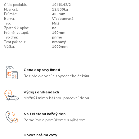
Číslo produktu:
1046142/2
Nosnost:
12 500kg
Průměr:
400mm
Barva:
Vícebarevná
Typ:
Mříž
Zpětná klapka:
ne
Průměr vstupů:
160mm
Typ dna:
přímé
Tvar poklopu:
hranatý
Výška:
1000mm
Cena dopravy ihned
Bez překvapení a zbytečného čekání
Výdej i o víkendech
Možný i mimo běžnou pracovní dobu
Na telefonu každý den
Poradíme a pomůžeme s výběrem
Dovoz našimi vozy