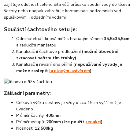
zajišťuje odolnost celého díla vůči průsaku spodní vody do tělesa
šachty nebo naopak zabraňuje kontaminaci podzemních vod
splaškovými i odpadními vodami.
Součástí šachtového setu je:
Odnímatelná litinová mříž s hranatým rámem
35,5x35,5cm
a redukční manžetou
Kanalizační šachtové prodloužení
(možné libovolně
zkracovat seříznutím trubky)
Kanalizační revizní dno přímé
(nepoužívané vývody je
možné zaslepit
hrdlovým uzávěrem
)
Základní parametry:
Celková výška sestavy je vždy o cca 15cm vyšší než je
uvedeno
Průměr šachty:
400mm
Průměr vstupů:
200mm (lze použít
redukci
)
Nosnost:
12 500kg