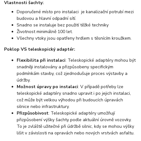
Vlastnosti šachty:
Doporučené místo pro instalaci je kanalizační potrubí mezi
budovou a hlavní odpadní sítí.
Snadno se instaluje bez použití těžké techniky
Životnost minimálně 100 let.
Všechny vtoky jsou opatřeny hrdlem s těsnícím kroužkem.
Poklop VS teleskopický adaptér:
Flexibilita při instalaci
: Teleskopické adaptéry mohou být
snadněji instalovány a přizpůsobeny specifickým
podmínkám stavby, což zjednodušuje proces výstavby a
údržby.
Možnost úpravy po instalaci
: V případě potřeby lze
teleskopické adaptéry snadno upravit i po jejich instalaci,
což může být velkou výhodou při budoucích úpravách
silnice nebo infrastruktury.
Přizpůsobivost
: Teleskopické adaptéry umožňují
přizpůsobení výšky šachty podle aktuální úrovně vozovky.
To je zvláště užitečné při údržbě silnic, kdy se mohou výšky
lišit v závislosti na opravách nebo nových vrstvách asfaltu.