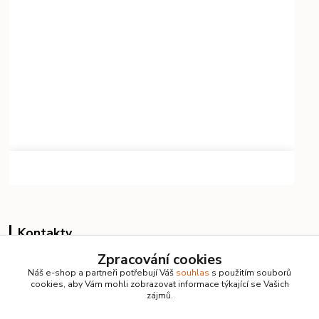
Kontakty
Zpracování cookies
Vlastimil Koucký
Náš e-shop a partneři potřebují Váš
souhlas
s použitím souborů
+420 732 422 729
cookies, aby Vám mohli zobrazovat informace týkající se Vašich
7:00–18:00 denně
zájmů.
info@kanalizacelevne.cz