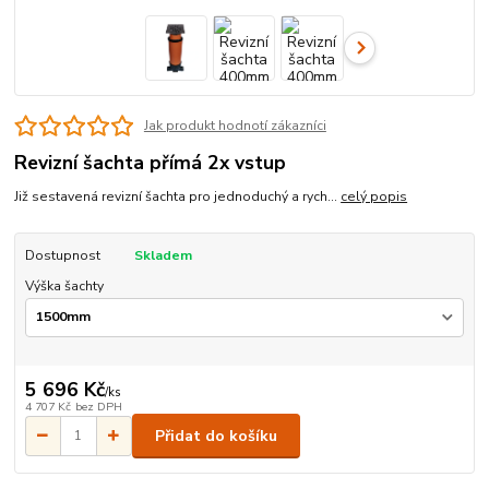
Jak produkt hodnotí zákazníci
Revizní šachta přímá 2x vstup
Již sestavená revizní šachta pro jednoduchý a rych...
celý popis
Dostupnost
Skladem
Výška šachty
5 696 Kč
/
ks
4 707 Kč
bez DPH
Přidat do košíku