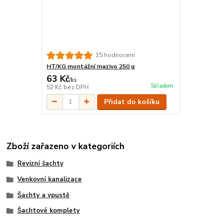
15 hodnocení
HT/KG montážní mazivo 250 g
63 Kč
/
ks
Skladem
52 Kč
bez DPH
Přidat do košíku
Zboží zařazeno v kategoriích
Revizní šachty
Venkovní kanalizace
Šachty a vpustě
Šachtové komplety