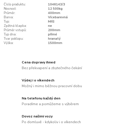
Číslo produktu:
1046143/3
Nosnost:
12 500kg
Průměr:
400mm
Barva:
Vícebarevná
Typ:
Mříž
Zpětná klapka:
ne
Průměr vstupů:
200mm
Typ dna:
přímé
Tvar poklopu:
hranatý
Výška:
1500mm
Cena dopravy ihned
Bez překvapení a zbytečného čekání
Výdej i o víkendech
Možný i mimo běžnou pracovní dobu
Na telefonu každý den
Poradíme a pomůžeme s výběrem
Dovoz našimi vozy
Po domluvě - kdykoliv i o víkendech