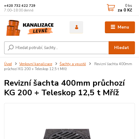
0
ks
+420 732 422 729
za
0 Kč
7:00–18:00 denně
Menu
Hledat
Úvod
Venkovní kanalizace
Šachty a vpustě
Revizní šachta 400mm
průchozí KG 200 + Teleskop 12,5 t Mříž
Revizní šachta 400mm průchozí
KG 200 + Teleskop 12,5 t Mříž