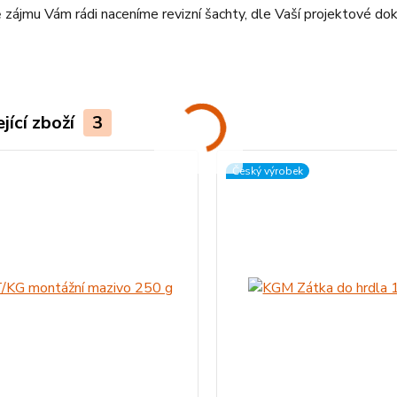
 zájmu Vám rádi naceníme revizní šachty, dle Vaší projektové d
jící zboží
3
Český výrobek