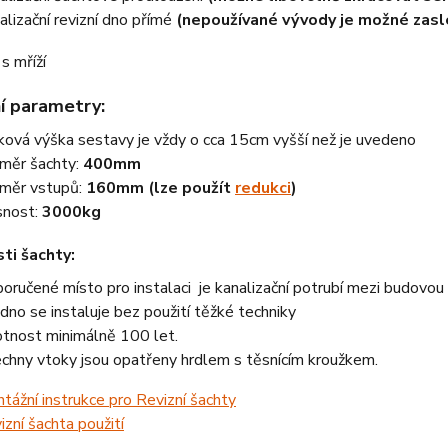
alizační revizní dno přímé
(nepoužívané vývody je možné zasl
í parametry:
ková výška sestavy je vždy o cca 15cm vyšší než je uvedeno
měr šachty:
400mm
měr vstupů:
160mm (lze použít
redukci
)
nost:
3000kg
ti šachty:
oručené místo pro instalaci je kanalizační potrubí mezi budovou a
dno se instaluje bez použití těžké techniky
otnost minimálně 100 let.
chny vtoky jsou opatřeny hrdlem s těsnícím kroužkem.
tážní instrukce pro Revizní šachty
izní šachta použití