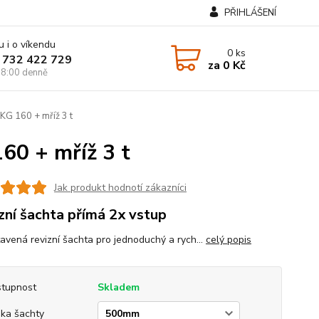
PŘIHLÁŠENÍ
u i o víkendu
0
ks
 732 422 729
za
0 Kč
8:00 denně
KG 160 + mříž 3 t
60 + mříž 3 t
Jak produkt hodnotí zákazníci
zní šachta přímá 2x vstup
tavená revizní šachta pro jednoduchý a rych...
celý popis
tupnost
Skladem
ka šachty