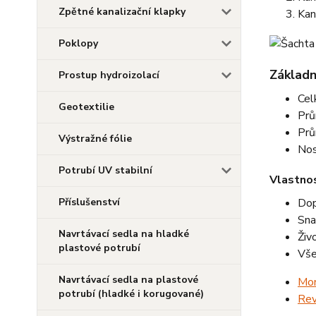
Zpětné kanalizační klapky
Kan
Poklopy
Základn
Prostup hydroizolací
Cel
Geotextilie
Prů
Prů
Výstražné fólie
Nos
Potrubí UV stabilní
Vlastnos
Dop
Příslušenství
Sna
Navrtávací sedla na hladké
Živ
plastové potrubí
Vše
Navrtávací sedla na plastové
Mon
potrubí (hladké i korugované)
Rev