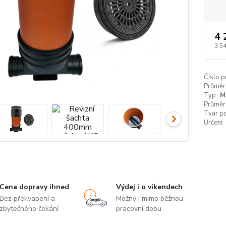
4 
3 5
Číslo p
Průměr
Typ:
M
Průměr
Tvar p
Určení:
Cena dopravy ihned
Výdej i o víkendech
Bez překvapení a
Možný i mimo běžnou
zbytečného čekání
pracovní dobu