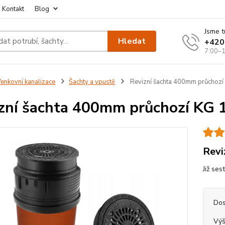
Kontakt
Blog
Jsme t
Hledat
+420
7:00–1
enkovní kanalizace
Šachty a vpustě
Revizní šachta 400mm průchozí 
zní šachta 400mm průchozí KG 1
Revi
Již ses
Dos
Výš