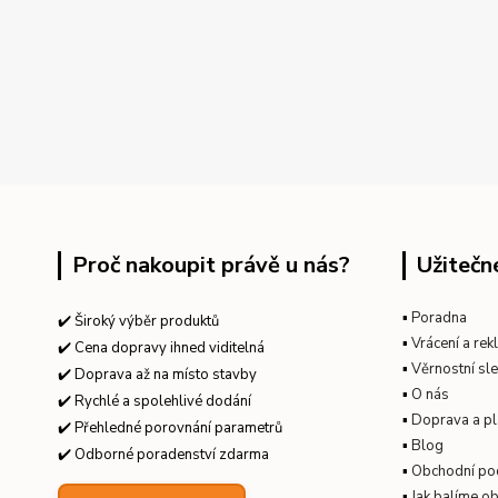
Proč nakoupit právě u nás?
Užitečn
▪
Poradna
✔️ Široký výběr produktů
▪
Vrácení a re
✔️ Cena dopravy ihned viditelná
▪
Věrnostní sl
✔️ Doprava až na místo stavby
▪
O nás
✔️ Rychlé a spolehlivé dodání
▪
Doprava a pl
✔️ Přehledné porovnání parametrů
▪
Blog
✔️ Odborné poradenství zdarma
▪
Obchodní po
▪
Jak balíme o