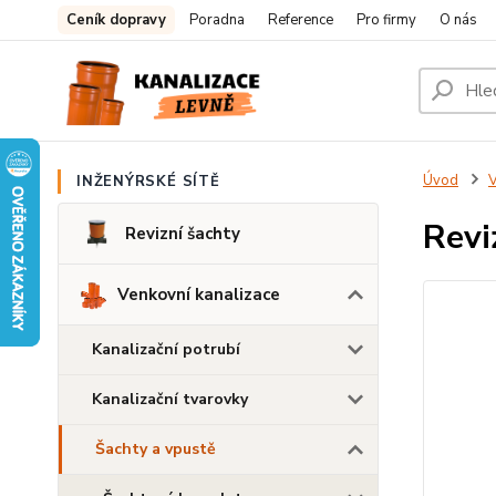
Ceník dopravy
Poradna
Reference
Pro firmy
O nás
Úvod
V
INŽENÝRSKÉ SÍTĚ
Revi
Revizní šachty
Venkovní kanalizace
Kanalizační potrubí
Kanalizační tvarovky
Šachty a vpustě