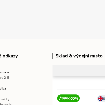
é odkazy
Sklad & výdejní místo
klamace
eva 2 %
atba
dmínky
bjednávky