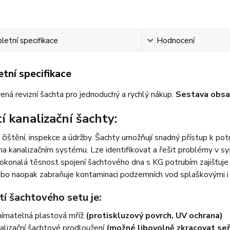
etní specifikace
Hodnocení
tní specifikace
vená revizní šachta pro jednoduchý a rychlý nákup.
Sestava obsa
í kanalizační šachty:
 čištění, inspekce a údržby. Šachty umožňují snadný přístup k po
na kanalizačním systému. Lze identifikovat a řešit problémy v sy
okonalá těsnost spojení šachtového dna s KG potrubím zajišťuje
ebo naopak zabraňuje kontaminaci podzemních vod splaškovými i
í šachtového setu je:
ímatelná plastová mříž
(protiskluzový povrch, UV ochrana)
alizační šachtové prodloužení
(možné libovolně zkracovat seř