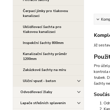
Čerpací jímky pro tlakovou
kanalizaci
Kompl
Uklidňovací šachta pro
tlakovou kanalizaci
Komple
Inspekční šachty 800mm
Již sesta
Kanalizační šachty průměr
Použit
1200mm
Pro účely
Zakázkové šachty na míru
kontrola 
trubek. D
Uliční vpusť - beton
šachty n
Odvodňovací žlaby
Součást
Odn
Lapače střešních splavenin
Kan