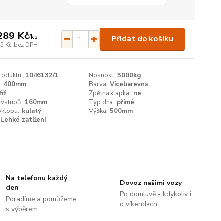
289 Kč
/
ks
Přidat do košíku
45 Kč
bez DPH
roduktu:
1046132/1
Nosnost:
3000kg
:
400mm
Barva:
Vícebarevná
říž
Zpětná klapka:
ne
 vstupů:
160mm
Typ dna:
přímé
oklopu:
kulatý
Výška:
500mm
Lehké zatížení
Na telefonu každý
Dovoz našimi vozy
den
Po domluvě - kdykoliv i
Poradíme a pomůžeme
o víkendech
s výběrem