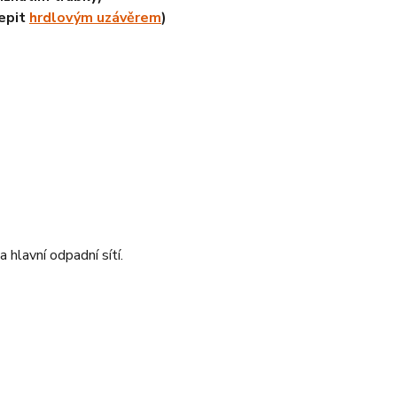
epit
hrdlovým uzávěrem
)
 hlavní odpadní sítí.