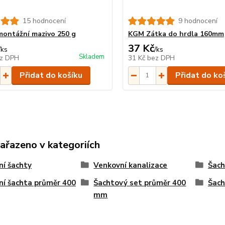
15 hodnocení
9 hodnocení
ontážní mazivo 250 g
KGM Zátka do hrdla 160mm
37 Kč
/
ks
/
ks
Skladem
z DPH
31 Kč
bez DPH
Přidat do košíku
Přidat do ko
zařazeno v kategoriích
ní šachty
Venkovní kanalizace
Šach
ní šachta průměr 400
Šachtový set průměr 400
Šach
mm