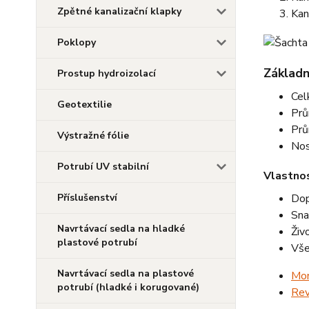
Zpětné kanalizační klapky
Kan
Poklopy
Základn
Prostup hydroizolací
Cel
Geotextilie
Prů
Prů
Výstražné fólie
Nos
Potrubí UV stabilní
Vlastnos
Dop
Příslušenství
Sna
Navrtávací sedla na hladké
Živ
plastové potrubí
Vše
Navrtávací sedla na plastové
Mon
potrubí (hladké i korugované)
Rev