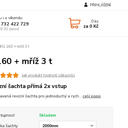
PŘIHLÁŠENÍ
u i o víkendu
0
ks
 732 422 729
za
0 Kč
8:00 denně
KG 160 + mříž 3 t
60 + mříž 3 t
Jak produkt hodnotí zákazníci
zní šachta přímá 2x vstup
tavená revizní šachta pro jednoduchý a rych...
celý popis
tupnost
Skladem
ka šachty