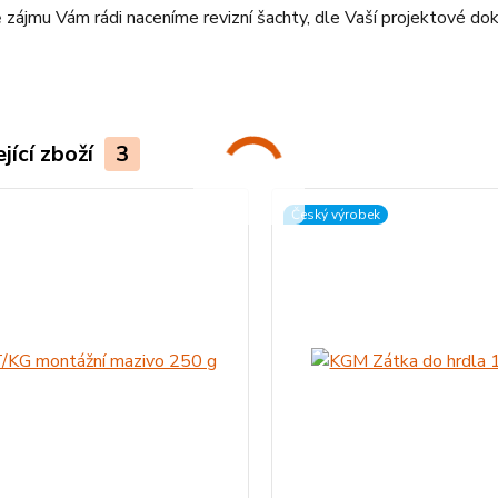
 zájmu Vám rádi naceníme revizní šachty, dle Vaší projektové d
jící zboží
3
Český výrobek