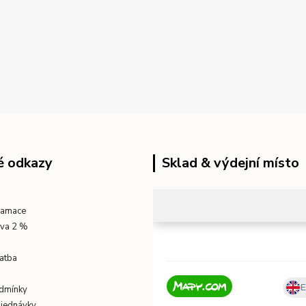
é odkazy
Sklad & výdejní místo
klamace
eva 2 %
atba
dmínky
bjednávky