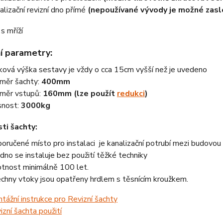
alizační revizní dno přímé
(nepoužívané vývody je možné zasl
í parametry:
ková výška sestavy je vždy o cca 15cm vyšší než je uvedeno
měr šachty:
400mm
měr vstupů:
160mm (lze použít
redukci
)
nost:
3000kg
ti šachty:
oručené místo pro instalaci je kanalizační potrubí mezi budovou a
dno se instaluje bez použití těžké techniky
otnost minimálně 100 let.
chny vtoky jsou opatřeny hrdlem s těsnícím kroužkem.
tážní instrukce pro Revizní šachty
izní šachta použití