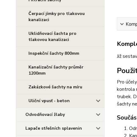
Čerpací jímky pro tlakovou
kanalizaci
Kompl
Uklidňovací šachta pro
tlakovou kanalizaci
Komple
Inspekční šachty 800mm
Již sesta
Kanalizační šachty průměr
Použit
1200mm
Pro účely
Zakázkové šachty na míru
kontrola 
trubek. D
Uliční vpusť - beton
šachty n
Odvodňovací žlaby
Součást
Odn
Lapače střešních splavenin
Kan