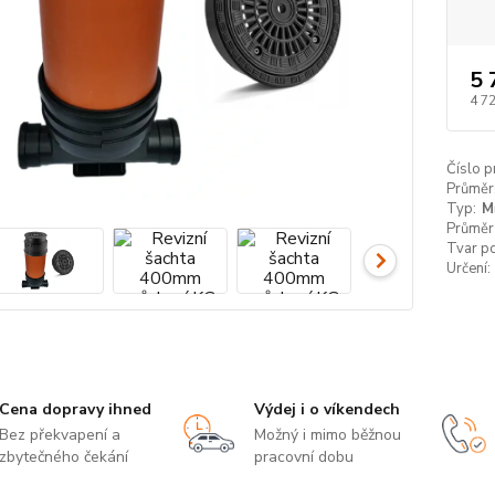
5 
4 7
Číslo p
Průměr
Typ:
M
Průměr
Tvar p
Určení:
Cena dopravy ihned
Výdej i o víkendech
Bez překvapení a
Možný i mimo běžnou
zbytečného čekání
pracovní dobu