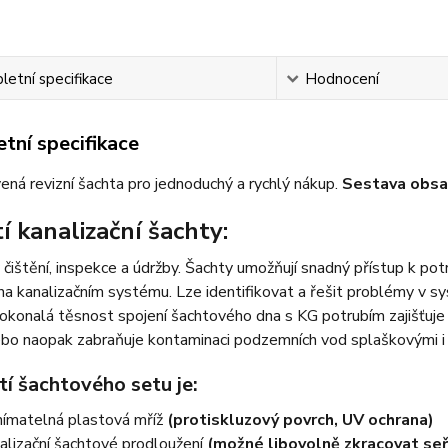
etní specifikace
Hodnocení
tní specifikace
vená revizní šachta pro jednoduchý a rychlý nákup.
Sestava obsa
í kanalizační šachty:
 čištění, inspekce a údržby. Šachty umožňují snadný přístup k po
na kanalizačním systému. Lze identifikovat a řešit problémy v sy
okonalá těsnost spojení šachtového dna s KG potrubím zajišťuje
ebo naopak zabraňuje kontaminaci podzemních vod splaškovými i
í šachtového setu je:
ímatelná plastová mříž
(protiskluzový povrch, UV ochrana)
alizační šachtové prodloužení
(možné libovolně zkracovat seř