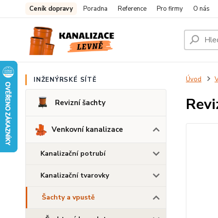
Ceník dopravy
Poradna
Reference
Pro firmy
O nás
Úvod
V
INŽENÝRSKÉ SÍTĚ
Revi
Revizní šachty
Venkovní kanalizace
Kanalizační potrubí
Kanalizační tvarovky
Šachty a vpustě