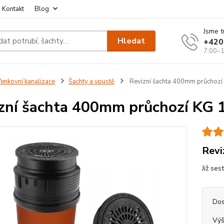
Kontakt
Blog
Jsme t
Hledat
+420
7:00–1
enkovní kanalizace
Šachty a vpustě
Revizní šachta 400mm průchozí 
zní šachta 400mm průchozí KG 1
Revi
Již ses
Dos
Výš