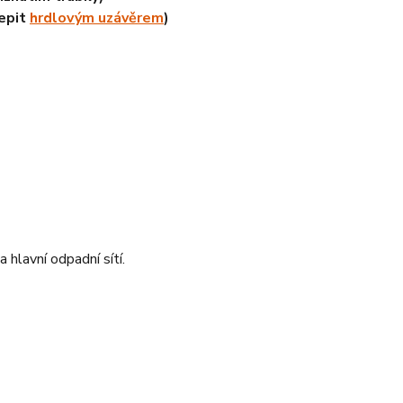
epit
hrdlovým uzávěrem
)
 hlavní odpadní sítí.