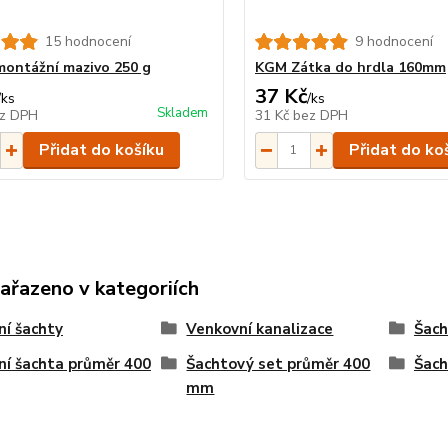
15 hodnocení
9 hodnocení
ontážní mazivo 250 g
KGM Zátka do hrdla 160mm
37 Kč
/
ks
/
ks
Skladem
z DPH
31 Kč
bez DPH
Přidat do košíku
Přidat do ko
zařazeno v kategoriích
ní šachty
Venkovní kanalizace
Šach
ní šachta průměr 400
Šachtový set průměr 400
Šach
mm