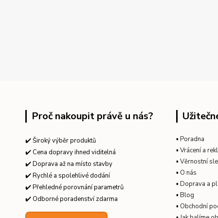
Proč nakoupit právě u nás?
Užitečn
▪
Poradna
✔️ Široký výběr produktů
▪
Vrácení a re
✔️ Cena dopravy ihned viditelná
▪
Věrnostní sl
✔️ Doprava až na místo stavby
▪
O nás
✔️ Rychlé a spolehlivé dodání
▪
Doprava a pl
✔️ Přehledné porovnání parametrů
▪
Blog
✔️ Odborné poradenství zdarma
▪
Obchodní po
▪
Jak balíme o