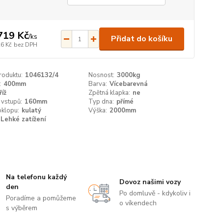
719 Kč
/
ks
Přidat do košíku
26 Kč
bez DPH
roduktu:
1046132/4
Nosnost:
3000kg
:
400mm
Barva:
Vícebarevná
říž
Zpětná klapka:
ne
 vstupů:
160mm
Typ dna:
přímé
oklopu:
kulatý
Výška:
2000mm
Lehké zatížení
Na telefonu každý
Dovoz našimi vozy
den
Po domluvě - kdykoliv i
Poradíme a pomůžeme
o víkendech
s výběrem