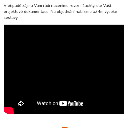
V případě zájmu Vám rádi naceníme revizní šachty, dle Vaší
projektové dokumentace. Na objednání nabízíme až 4m vysoké
sestavy.