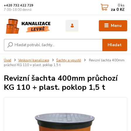
0
ks
+420 732 422 729
za
0 Kč
7:00–18:00 denně
Menu
Hledat
Úvod
Venkovní kanalizace
Šachty a vpustě
Revizní šachta 400mm
průchozí KG 110 + plast. poklop 1,5 t
Revizní šachta 400mm průchozí
KG 110 + plast. poklop 1,5 t