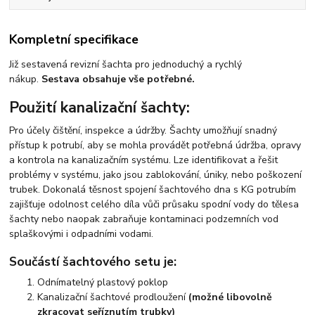
Kompletní specifikace
Již sestavená revizní šachta pro jednoduchý a rychlý
nákup.
Sestava obsahuje vše potřebné.
Použití kanalizační šachty:
Pro účely čištění, inspekce a údržby. Šachty umožňují snadný
přístup k potrubí, aby se mohla provádět potřebná údržba, opravy
a kontrola na kanalizačním systému. Lze identifikovat a řešit
problémy v systému, jako jsou zablokování, úniky, nebo poškození
trubek. Dokonalá těsnost spojení šachtového dna s KG potrubím
zajišťuje odolnost celého díla vůči průsaku spodní vody do tělesa
šachty nebo naopak zabraňuje kontaminaci podzemních vod
splaškovými i odpadními vodami.
Součástí šachtového setu je:
Odnímatelný plastový poklop
Kanalizační šachtové prodloužení
(možné libovolně
zkracovat seříznutím trubky)