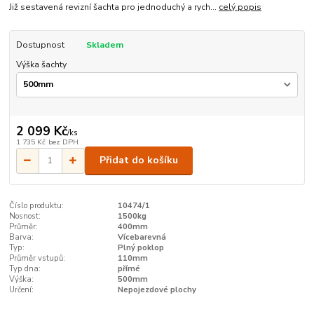
Již sestavená revizní šachta pro jednoduchý a rych...
celý popis
Dostupnost
Skladem
Výška šachty
2 099 Kč
/
ks
1 735 Kč
bez DPH
Přidat do košíku
Číslo produktu:
10474/1
Nosnost:
1500kg
Průměr:
400mm
Barva:
Vícebarevná
Typ:
Plný poklop
Průměr vstupů:
110mm
Typ dna:
přímé
Výška:
500mm
Určení:
Nepojezdové plochy