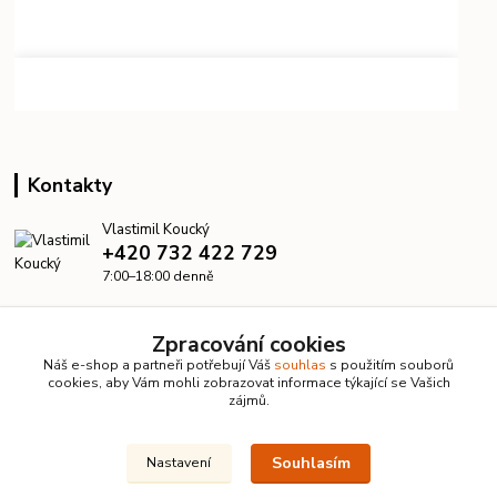
Kontakty
Vlastimil Koucký
+420 732 422 729
7:00–18:00 denně
info@kanalizacelevne.cz
Zpracování cookies
Náš e-shop a partneři potřebují Váš
souhlas
s použitím souborů
cookies, aby Vám mohli zobrazovat informace týkající se Vašich
zájmů.
Souhlasím
Nastavení
© 2026 KanalizaceLevne.cz · Všechna práva vyhrazena ·
Dvorakweb.cz
–
přehledné e-shopy