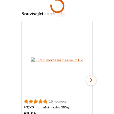
Související zboží
3
Český výrobek
15 hodnocení
HT/KG montážní mazivo 250 g
KGM Zátka 
63 Kč
37 Kč