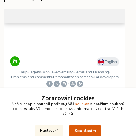
Zpracování cookies
Náš e-shop a partneři potřebují Váš
souhlas
s použitím souborů
cookies, aby Vám mohli zobrazovat informace týkající se Vašich
Kontakty
zájmů.
Vlastimil Koucký
Souhlasím
Nastavení
+420 732 422 729