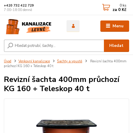
0
ks
+420 732 422 729
za
0 Kč
7:00–18:00 denně
Menu
Hledat
Úvod
Venkovní kanalizace
Šachty a vpustě
Revizní šachta 400mm
průchozí KG 160 + Teleskop 40 t
Revizní šachta 400mm průchozí
KG 160 + Teleskop 40 t