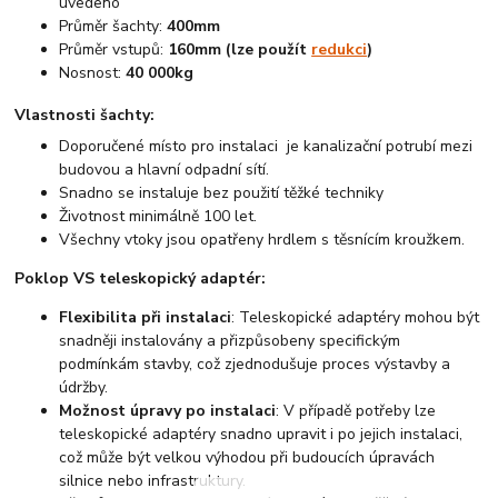
uvedeno
Průměr šachty:
400mm
Průměr vstupů:
160mm (lze použít
redukci
)
Nosnost:
40 000kg
Vlastnosti šachty:
Doporučené místo pro instalaci je kanalizační potrubí mezi
budovou a hlavní odpadní sítí.
Snadno se instaluje bez použití těžké techniky
Životnost minimálně 100 let.
Všechny vtoky jsou opatřeny hrdlem s těsnícím kroužkem.
Poklop VS teleskopický adaptér:
Flexibilita při instalaci
: Teleskopické adaptéry mohou být
snadněji instalovány a přizpůsobeny specifickým
podmínkám stavby, což zjednodušuje proces výstavby a
údržby.
Možnost úpravy po instalaci
: V případě potřeby lze
teleskopické adaptéry snadno upravit i po jejich instalaci,
což může být velkou výhodou při budoucích úpravách
silnice nebo infrastruktury.