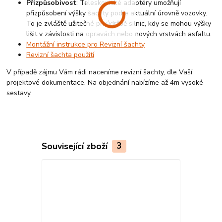
Přizpůsobivost
: Teleskopické adaptéry umožňují
přizpůsobení výšky šachty podle aktuální úrovně vozovky.
To je zvláště užitečné při údržbě silnic, kdy se mohou výšky
lišit v závislosti na opravách nebo nových vrstvách asfaltu.
Montážní instrukce pro Revizní šachty
Revizní šachta použití
V případě zájmu Vám rádi naceníme revizní šachty, dle Vaší
projektové dokumentace. Na objednání nabízíme až 4m vysoké
sestavy.
Související zboží
3
Český výrobek