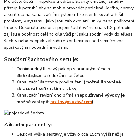
Pro účely čištění, inspekce a údržby. Šachty umožňují snadný
přístup k potrubí, aby se mohla provádět potřebná údržba, opravy
a kontrola na kanalizačním systému. Lze identifikovat a řešit
problémy v systému, jako jsou zablokování, úniky, nebo poškození
trubek. Dokonalá těsnost spojení šachtového dna s KG potrubím
zajišťuje odolnost celého díla vůči průsaku spodní vody do tělesa
šachty nebo naopak zabraňuje kontaminaci podzemních vod
splaškovými i odpadními vodami.
Součástí šachtového setu je:
Odnímatelný litinový poklop s hranatým rámem
35,5x35,5cm
a redukční manžetou
Kanalizační šachtové prodloužení
(možné libovolně
zkracovat seříznutím trubky)
Kanalizační revizní dno přímé
(nepoužívané vývody je
možné zaslepit
hrdlovým uzávěrem
)
Základní parametry:
Celková výška sestavy je vždy o cca 15cm vyšší než je