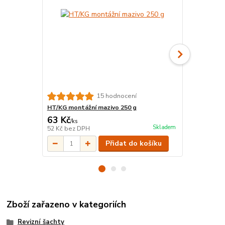
15 hodnocení
HT/KG montážní mazivo 250 g
KGM Zátka 
63 Kč
37 Kč
/
ks
/
ks
Skladem
52 Kč
bez DPH
31 Kč
bez D
Přidat do košíku
Zboží zařazeno v kategoriích
Revizní šachty