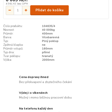
/
ks
4 961 Kč
bez DPH
Přidat do košíku
Číslo produktu:
104635/4
Nosnost:
40 000kg
Průměr:
400mm
Barva:
Vícebarevná
Typ:
Plný poklop
Zpětná klapka:
ne
Průměr vstupů:
160mm
Typ dna:
přímé
Tvar poklopu:
hranatý
Výška:
2000mm
Cena dopravy ihned
Bez překvapení a zbytečného čekání
Výdej i o víkendech
Možný i mimo běžnou pracovní dobu
Na telefonu každý den