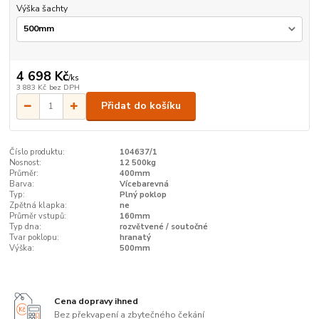
Výška šachty
4 698 Kč
/
ks
3 883 Kč
bez DPH
Přidat do košíku
Číslo produktu:
104637/1
Nosnost:
12 500kg
Průměr:
400mm
Barva:
Vícebarevná
Typ:
Plný poklop
Zpětná klapka:
ne
Průměr vstupů:
160mm
Typ dna:
rozvětvené / soutočné
Tvar poklopu:
hranatý
Výška:
500mm
Cena dopravy ihned
Bez překvapení a zbytečného čekání