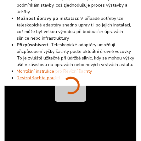
podmínkám stavby, což zjednodušuje proces výstavby a
údržby.
Možnost úpravy po instalaci
: V případě potřeby lze
teleskopické adaptéry snadno upravit i po jejich instalaci,
což může být velkou výhodou při budoucích úpravách
silnice nebo infrastruktury.
Přizpůsobivost
: Teleskopické adaptéry umožňují
přizpůsobení výšky šachty podle aktuální úrovně vozovky.
To je zvláště užitečné při údržbě silnic, kdy se mohou výšky
lišit v závislosti na opravách nebo nových vrstvách asfaltu.
Montážní instrukce pro Revizní šachty
Revizní šachta použití