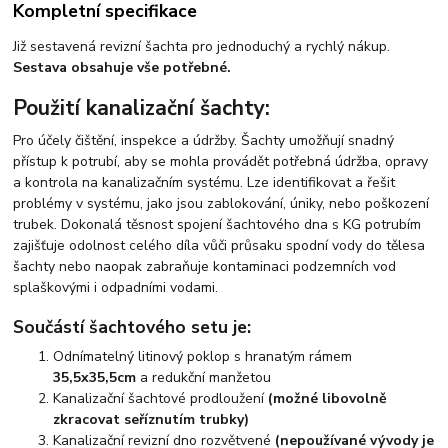
Kompletní specifikace
Již sestavená revizní šachta pro jednoduchý a rychlý nákup.
Sestava obsahuje vše potřebné.
Použití kanalizační šachty:
Pro účely čištění, inspekce a údržby. Šachty umožňují snadný
přístup k potrubí, aby se mohla provádět potřebná údržba, opravy
a kontrola na kanalizačním systému. Lze identifikovat a řešit
problémy v systému, jako jsou zablokování, úniky, nebo poškození
trubek. Dokonalá těsnost spojení šachtového dna s KG potrubím
zajišťuje odolnost celého díla vůči průsaku spodní vody do tělesa
šachty nebo naopak zabraňuje kontaminaci podzemních vod
splaškovými i odpadními vodami.
Součástí šachtového setu je:
Odnímatelný litinový poklop s hranatým rámem
35,5x35,5cm
a redukční manžetou
Kanalizační šachtové prodloužení
(možné libovolně
zkracovat seříznutím trubky)
Kanalizační revizní dno rozvětvené
(nepoužívané vývody je