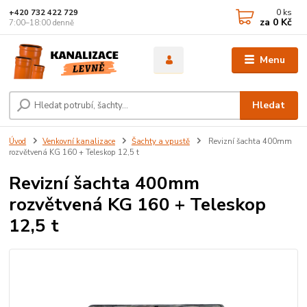
0
ks
+420 732 422 729
za
0 Kč
7:00–18:00 denně
Menu
Hledat
Úvod
Venkovní kanalizace
Šachty a vpustě
Revizní šachta 400mm
rozvětvená KG 160 + Teleskop 12,5 t
Revizní šachta 400mm
rozvětvená KG 160 + Teleskop
12,5 t