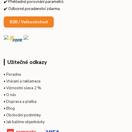
✔️ Přehledné porovnání parametrů
✔️ Odborné poradenství zdarma
B2B / Velkoobchod
Užitečné odkazy
▪
Poradna
▪
Vrácení a reklamace
▪
Věrnostní sleva 2 %
▪
O nás
▪
Doprava a platba
▪
Blog
▪
Obchodní podmínky
▪
Jak balíme objednávky