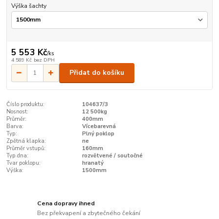
Výška šachty
5 553 Kč
/
ks
4 589 Kč
bez DPH
Přidat do košíku
Číslo produktu:
104637/3
Nosnost:
12 500kg
Průměr:
400mm
Barva:
Vícebarevná
Typ:
Plný poklop
Zpětná klapka:
ne
Průměr vstupů:
160mm
Typ dna:
rozvětvené / soutočné
Tvar poklopu:
hranatý
Výška:
1500mm
Cena dopravy ihned
Bez překvapení a zbytečného čekání