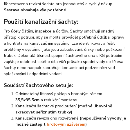
Již sestavená revizní šachta pro jednoduchý a rychlý nákup.
Sestava obsahuje vše potřebné.
Použití kanalizační šachty:
Pro účely čištění, inspekce a údržby. Šachty umožňují snadný
přístup k potrubí, aby se mohla provádět potřebná údržba, opravy
a kontrola na kanalizačním systému. Lze identifikovat a řešit
problémy v systému, jako jsou zablokování, úniky, nebo poškození
trubek. Dokonalá těsnost spojení šachtového dna s KG potrubím
zajišťuje odolnost celého díla vůči průsaku spodní vody do tělesa
šachty nebo naopak zabraňuje kontaminaci podzemních vod
splaškovými i odpadními vodami.
Součástí šachtového setu je:
Odnímatelný litinový poklop s hranatým rámem
35,5x35,5cm
a redukční manžetou
Kanalizační šachtové prodloužení
(možné libovolně
zkracovat seříznutím trubky)
Kanalizační revizní dno rozvětvené
(nepoužívané vývody je
možné zaslepit
hrdlovým uzávěrem
)