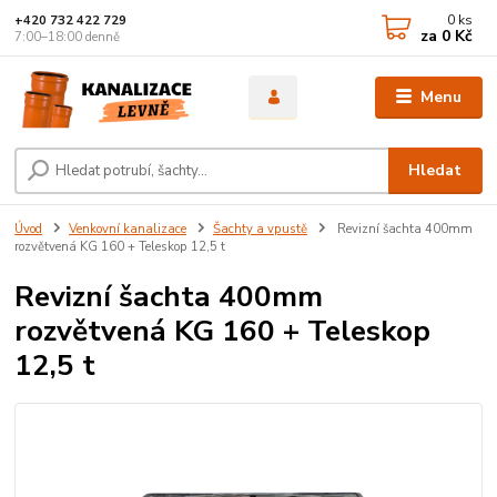
0
ks
+420 732 422 729
za
0 Kč
7:00–18:00 denně
Menu
Hledat
Úvod
Venkovní kanalizace
Šachty a vpustě
Revizní šachta 400mm
rozvětvená KG 160 + Teleskop 12,5 t
Revizní šachta 400mm
rozvětvená KG 160 + Teleskop
12,5 t