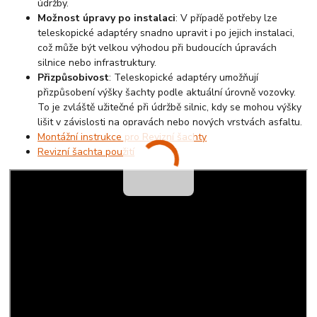
údržby.
Možnost úpravy po instalaci
: V případě potřeby lze
teleskopické adaptéry snadno upravit i po jejich instalaci,
což může být velkou výhodou při budoucích úpravách
silnice nebo infrastruktury.
Přizpůsobivost
: Teleskopické adaptéry umožňují
přizpůsobení výšky šachty podle aktuální úrovně vozovky.
To je zvláště užitečné při údržbě silnic, kdy se mohou výšky
lišit v závislosti na opravách nebo nových vrstvách asfaltu.
Montážní instrukce pro Revizní šachty
Revizní šachta použití