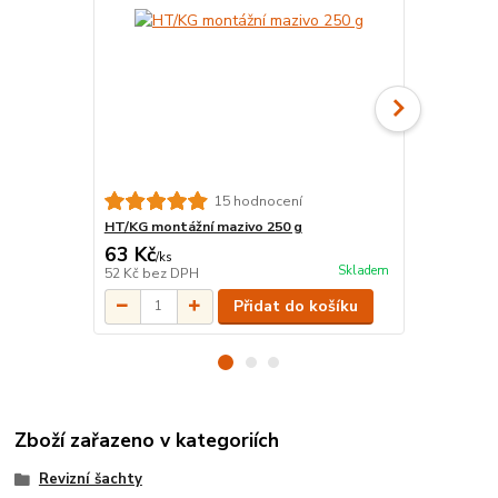
15 hodnocení
HT/KG montážní mazivo 250 g
KGM Zátka 
63 Kč
37 Kč
/
ks
/
ks
Skladem
52 Kč
bez DPH
31 Kč
bez D
Přidat do košíku
Zboží zařazeno v kategoriích
Revizní šachty