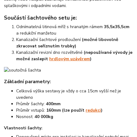
splaškovými i odpadními vodami.
Součástí šachtového setu je:
Odnímatelná litinová mříž s hranatým rámem
35,5x35,5cm
a redukční manžetou
Kanalizační šachtové prodloužení
(možné libovolně
zkracovat seříznutím trubky)
Kanalizační revizní dno rozvětvěné
(nepoužívané vývody je
možné zaslepit
hrdlovým uzávěrem
)
Základní parametry:
Celková výška sestavy je vždy o cca 15cm vyšší než je
uvedeno
Průměr šachty:
400mm
Průměr vstupů:
160mm (lze použít
redukci
)
Nosnost:
40 000kg
Vlastnosti šachty:
Doporučené místo pro instalaci je kanalizační potrubí mezi