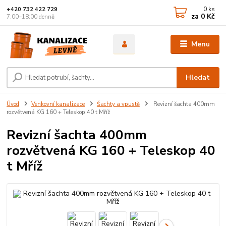
0
ks
+420 732 422 729
za
0 Kč
7:00–18:00 denně
Menu
Hledat
Úvod
Venkovní kanalizace
Šachty a vpustě
Revizní šachta 400mm
rozvětvená KG 160 + Teleskop 40 t Mříž
Revizní šachta 400mm
rozvětvená KG 160 + Teleskop 40
t Mříž