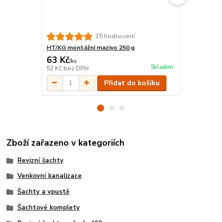
15 hodnocení
HT/KG montážní mazivo 250 g
KGM Zátka 
63 Kč
37 Kč
/
ks
/
ks
Skladem
52 Kč
bez DPH
31 Kč
bez D
Přidat do košíku
Zboží zařazeno v kategoriích
Revizní šachty
Venkovní kanalizace
Šachty a vpustě
Šachtové komplety