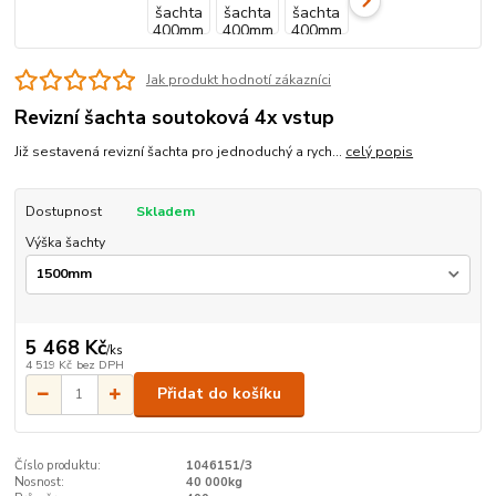
Jak produkt hodnotí zákazníci
Revizní šachta soutoková 4x vstup
Již sestavená revizní šachta pro jednoduchý a rych...
celý popis
Dostupnost
Skladem
Výška šachty
5 468 Kč
/
ks
4 519 Kč
bez DPH
Přidat do košíku
Číslo produktu:
1046151/3
Nosnost:
40 000kg