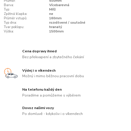
Průměr:
400mm
Barva:
Vícebarevná
Typ:
Mříž
Zpětná klapka:
ne
Průměr vstupů:
160mm
Typ dna:
rozvětvené / soutočné
Tvar poklopu:
hranatý
Výška:
1500mm
Cena dopravy ihned
Bez překvapení a zbytečného čekání
Výdej i o víkendech
Možný i mimo běžnou pracovní dobu
Na telefonu každý den
Poradíme a pomůžeme s výběrem
Dovoz našimi vozy
Po domluvě - kdykoliv i o víkendech