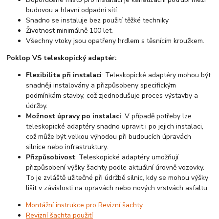
budovou a hlavní odpadní sítí.
Snadno se instaluje bez použití těžké techniky
Životnost minimálně 100 let.
Všechny vtoky jsou opatřeny hrdlem s těsnícím kroužkem.
Poklop VS teleskopický adaptér:
Flexibilita při instalaci
: Teleskopické adaptéry mohou být
snadněji instalovány a přizpůsobeny specifickým
podmínkám stavby, což zjednodušuje proces výstavby a
údržby.
Možnost úpravy po instalaci
: V případě potřeby lze
teleskopické adaptéry snadno upravit i po jejich instalaci,
což může být velkou výhodou při budoucích úpravách
silnice nebo infrastruktury.
Přizpůsobivost
: Teleskopické adaptéry umožňují
přizpůsobení výšky šachty podle aktuální úrovně vozovky.
To je zvláště užitečné při údržbě silnic, kdy se mohou výšky
lišit v závislosti na opravách nebo nových vrstvách asfaltu.
Montážní instrukce pro Revizní šachty
Revizní šachta použití