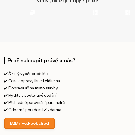
Videa, ukázky a tipy z praxe
Proč nakoupit právě u nás?
✔️ Široký výběr produktů
✔️ Cena dopravy ihned viditelná
✔️ Doprava až na místo stavby
✔️ Rychlé a spolehlivé dodání
✔️ Přehledné porovnání parametrů
✔️ Odborné poradenství zdarma
B2B / Velkoobchod