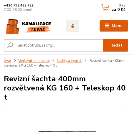
0
ks
+420 732 422 729
za
0 Kč
7:00–18:00 denně
Menu
Hledat
Úvod
Venkovní kanalizace
Šachty a vpustě
Revizní šachta 400mm
rozvětvená KG 160 + Teleskop 40 t
Revizní šachta 400mm
rozvětvená KG 160 + Teleskop 40
t