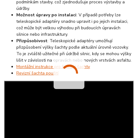
podmínkám stavby, což zjednodušuje proces výstavby a
údržby.
Možnost úpravy po instalaci
: V případě potřeby lze
teleskopické adaptéry snadno upravit i po jejich instalaci,
což může být velkou výhodou při budoucích úpravách
silnice nebo infrastruktury.
Přizpůsobivost
: Teleskopické adaptéry umožňují
přizpůsobení výšky šachty podle aktuální úrovně vozovky.
To je zvláště užitečné při údržbě silnic, kdy se mohou výšky
lišit v závislosti na opravách nebo nových vrstvách asfaltu.
Montážní instrukce pro Revizní šachty
Revizní šachta použití