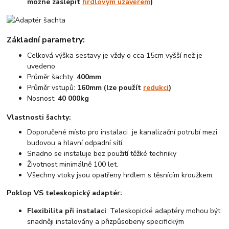
možné zaslepit
hrdlovým uzávěrem
)
Základní parametry:
Celková výška sestavy je vždy o cca 15cm vyšší než je
uvedeno
Průměr šachty:
400mm
Průměr vstupů:
160mm (lze použít
redukci
)
Nosnost:
40 000kg
Vlastnosti šachty:
Doporučené místo pro instalaci je kanalizační potrubí mezi
budovou a hlavní odpadní sítí.
Snadno se instaluje bez použití těžké techniky
Životnost minimálně 100 let.
Všechny vtoky jsou opatřeny hrdlem s těsnícím kroužkem.
Poklop VS teleskopický adaptér:
Flexibilita při instalaci
: Teleskopické adaptéry mohou být
snadněji instalovány a přizpůsobeny specifickým