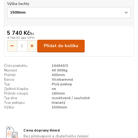
Výška šachty
5 740 Kč
/
ks
4 744 Kč
bez DPH
Přidat do košíku
Číslo produktu:
104640/3
Nosnost:
40 000kg
Průměr:
400mm
Barva:
Vícebarevná
Typ:
Plný poklop
Zpětná klapka:
ne
Průměr vstupů:
160mm
Typ dna:
rozvětvené / soutočné
Tvar poklopu:
hranatý
Výška:
1500mm
Cena dopravy ihned
Bez překvapení a zbytečného čekání