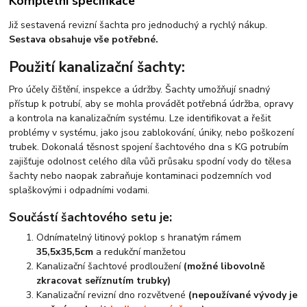
Kompletní specifikace
Již sestavená revizní šachta pro jednoduchý a rychlý nákup.
Sestava obsahuje vše potřebné.
Použití kanalizační šachty:
Pro účely čištění, inspekce a údržby. Šachty umožňují snadný
přístup k potrubí, aby se mohla provádět potřebná údržba, opravy
a kontrola na kanalizačním systému. Lze identifikovat a řešit
problémy v systému, jako jsou zablokování, úniky, nebo poškození
trubek. Dokonalá těsnost spojení šachtového dna s KG potrubím
zajišťuje odolnost celého díla vůči průsaku spodní vody do tělesa
šachty nebo naopak zabraňuje kontaminaci podzemních vod
splaškovými i odpadními vodami.
Součástí šachtového setu je:
Odnímatelný litinový poklop s hranatým rámem
35,5x35,5cm
a redukční manžetou
Kanalizační šachtové prodloužení
(možné libovolně
zkracovat seříznutím trubky)
Kanalizační revizní dno rozvětvené
(nepoužívané vývody je