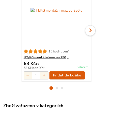
15 hodnocení
HT/KG montážní mazivo 250 g
KGM Zátka 
63 Kč
37 Kč
/
ks
/
ks
Skladem
52 Kč
bez DPH
31 Kč
bez D
Přidat do košíku
Zboží zařazeno v kategoriích