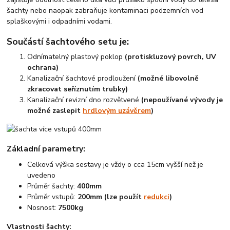
šachty nebo naopak zabraňuje kontaminaci podzemních vod
splaškovými i odpadními vodami.
Součástí šachtového setu je:
Odnímatelný plastový poklop
(protiskluzový povrch, UV
ochrana)
Kanalizační šachtové prodloužení
(možné libovolně
zkracovat seříznutím trubky)
Kanalizační revizní dno rozvětvené
(nepoužívané vývody je
možné zaslepit
hrdlovým uzávěrem
)
Základní parametry:
Celková výška sestavy je vždy o cca 15cm vyšší než je
uvedeno
Průměr šachty:
400mm
Průměr vstupů:
200mm (lze použít
redukci
)
Nosnost:
7500kg
Vlastnosti šachty: