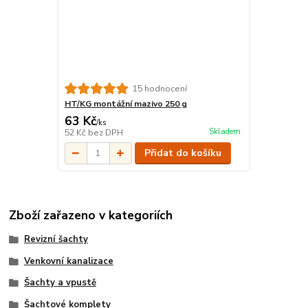
15 hodnocení
HT/KG montážní mazivo 250 g
63 Kč
/
ks
Skladem
52 Kč
bez DPH
Přidat do košíku
Zboží zařazeno v kategoriích
Revizní šachty
Venkovní kanalizace
Šachty a vpustě
Šachtové komplety