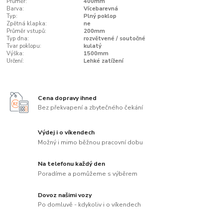
Průměr:
400mm
Barva:
Vícebarevná
Typ:
Plný poklop
Zpětná klapka:
ne
Průměr vstupů:
200mm
Typ dna:
rozvětvené / soutočné
Tvar poklopu:
kulatý
Výška:
1500mm
Určení:
Lehké zatížení
Cena dopravy ihned
Bez překvapení a zbytečného čekání
Výdej i o víkendech
Možný i mimo běžnou pracovní dobu
Na telefonu každý den
Poradíme a pomůžeme s výběrem
Dovoz našimi vozy
Po domluvě - kdykoliv i o víkendech