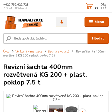
0
ks
+420 732 422 729
za
0 Kč
7:00–18:00 denně
Menu
Hledat
Úvod
Venkovní kanalizace
Šachty a vpustě
Revizní šachta 400mm
rozvětvená KG 200 + plast. poklop 7,5 t
Revizní šachta 400mm
rozvětvená KG 200 + plast.
poklop 7,5 t