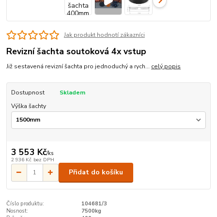
Jak produkt hodnotí zákazníci
Revizní šachta soutoková 4x vstup
Již sestavená revizní šachta pro jednoduchý a rych...
celý popis
Dostupnost
Skladem
Výška šachty
3 553 Kč
/
ks
2 936 Kč
bez DPH
Přidat do košíku
Číslo produktu:
104681/3
Nosnost:
7500kg