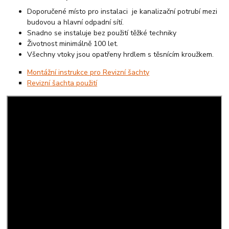
Doporučené místo pro instalaci je kanalizační potrubí mezi
budovou a hlavní odpadní sítí.
Snadno se instaluje bez použití těžké techniky
Životnost minimálně 100 let.
Všechny vtoky jsou opatřeny hrdlem s těsnícím kroužkem.
Montážní instrukce pro Revizní šachty
Revizní šachta použití