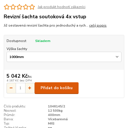
Jak produkt hodnotí zákazníci
Revizní šachta soutoková 4x vstup
Již sestavená revizní šachta pro jednoduchý a rych...
celý popis
Dostupnost
Skladem
Výška šachty
5 042 Kč
/
ks
4 167 Kč
bez DPH
Přidat do košíku
Číslo produktu:
1046145/2
Nosnost:
12 500kg
Průměr:
400mm
Barva:
Vícebarevná
Typ:
Mříž
Zpětná klapka:
ne