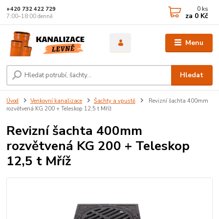
0
ks
+420 732 422 729
za
0 Kč
7:00–18:00 denně
Menu
Hledat
Úvod
Venkovní kanalizace
Šachty a vpustě
Revizní šachta 400mm
rozvětvená KG 200 + Teleskop 12,5 t Mříž
Revizní šachta 400mm
rozvětvená KG 200 + Teleskop
12,5 t Mříž