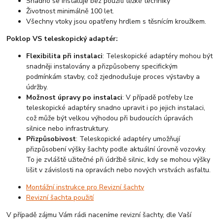
Snadno se instaluje bez použití těžké techniky
Životnost minimálně 100 let.
Všechny vtoky jsou opatřeny hrdlem s těsnícím kroužkem.
Poklop VS teleskopický adaptér:
Flexibilita při instalaci
: Teleskopické adaptéry mohou být
snadněji instalovány a přizpůsobeny specifickým
podmínkám stavby, což zjednodušuje proces výstavby a
údržby.
Možnost úpravy po instalaci
: V případě potřeby lze
teleskopické adaptéry snadno upravit i po jejich instalaci,
což může být velkou výhodou při budoucích úpravách
silnice nebo infrastruktury.
Přizpůsobivost
: Teleskopické adaptéry umožňují
přizpůsobení výšky šachty podle aktuální úrovně vozovky.
To je zvláště užitečné při údržbě silnic, kdy se mohou výšky
lišit v závislosti na opravách nebo nových vrstvách asfaltu.
Montážní instrukce pro Revizní šachty
Revizní šachta použití
V případě zájmu Vám rádi naceníme revizní šachty, dle Vaší