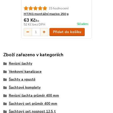
15 hodnocení
HT/KG montážní mazivo 250 g
63 Kč
/
ks
Skladem
52 Kč
bez DPH
Přidat do košíku
Zboží zařazeno v kategoriích
Revizní šachty
Venkovní kanalizace
Šachty a vpustě
Šachtové komplety
Revizní šachta průměr 400 mm
Šachtový set průměr 400 mm
Šachtový set nosnost 12,5 t