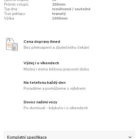
Průměr vstupů:
200mm
Typ dna:
rozvětvené / soutočné
Tvar poklopu:
hranatý
Výška:
1000mm
Cena dopravy ihned
Bez překvapení a zbytečného čekání
Výdej i o víkendech
Možný i mimo běžnou pracovní dobu
Na telefonu každý den
Poradíme a pomůžeme s výběrem
Dovoz našimi vozy
Po domluvě - kdykoliv i o víkendech
Kompletní specifikace