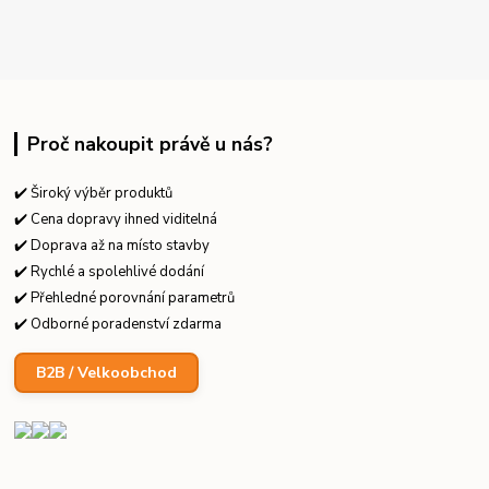
Proč nakoupit právě u nás?
✔️ Široký výběr produktů
✔️ Cena dopravy ihned viditelná
✔️ Doprava až na místo stavby
✔️ Rychlé a spolehlivé dodání
✔️ Přehledné porovnání parametrů
✔️ Odborné poradenství zdarma
B2B / Velkoobchod