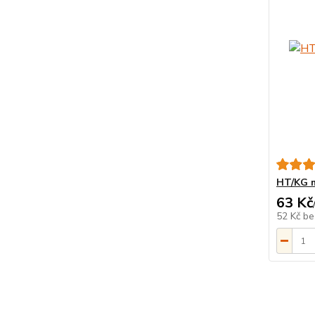
HT/KG m
63 Kč
52 Kč
be