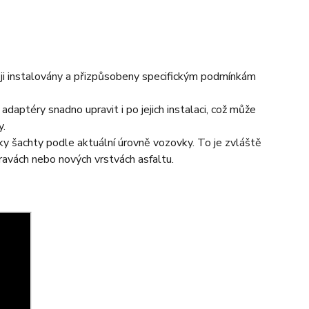
ji instalovány a přizpůsobeny specifickým podmínkám
adaptéry snadno upravit i po jejich instalaci, což může
y.
y šachty podle aktuální úrovně vozovky. To je zvláště
opravách nebo nových vrstvách asfaltu.