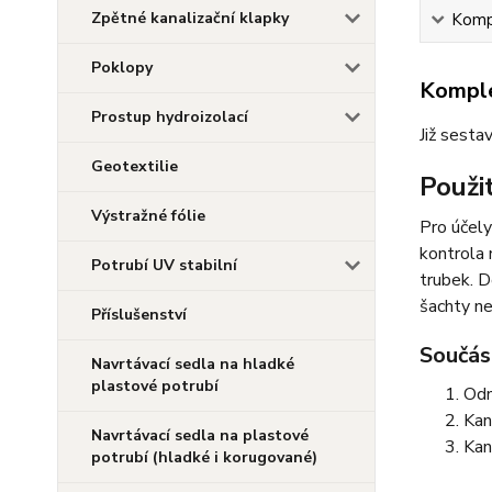
Zpětné kanalizační klapky
Kompl
Poklopy
Komple
Prostup hydroizolací
Již sesta
Geotextilie
Použit
Výstražné fólie
Pro účely
kontrola 
Potrubí UV stabilní
trubek. D
šachty n
Příslušenství
Součást
Navrtávací sedla na hladké
plastové potrubí
Odn
Kan
Navrtávací sedla na plastové
Kan
potrubí (hladké i korugované)