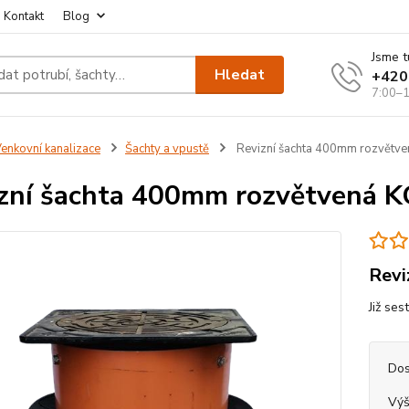
Kontakt
Blog
Jsme t
Hledat
+420
7:00–1
enkovní kanalizace
Šachty a vpustě
Revizní šachta 400mm rozvětve
zní šachta 400mm rozvětvená KG
Revi
Již ses
Dos
Výš