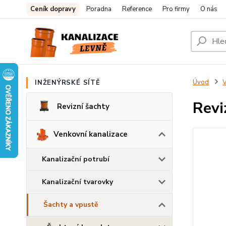
Ceník dopravy
Poradna
Reference
Pro firmy
O nás
Úvod
V
INŽENÝRSKÉ SÍTĚ
Revi
Revizní šachty
Venkovní kanalizace
Kanalizační potrubí
Kanalizační tvarovky
Šachty a vpustě