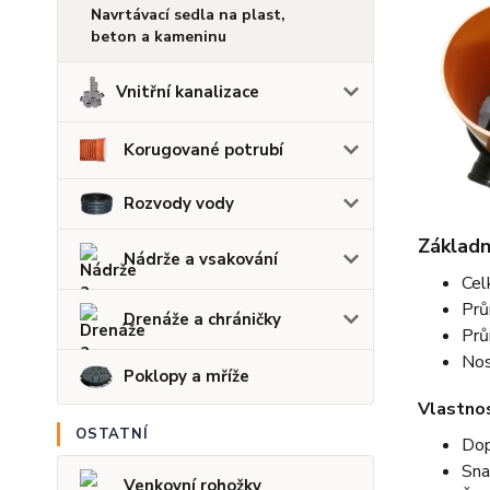
Navrtávací sedla na plast,
beton a kameninu
Vnitřní kanalizace
Korugované potrubí
Rozvody vody
Základn
Nádrže a vsakování
Cel
Prů
Drenáže a chráničky
Prů
Nos
Poklopy a mříže
Vlastnos
OSTATNÍ
Dop
Sna
Venkovní rohožky