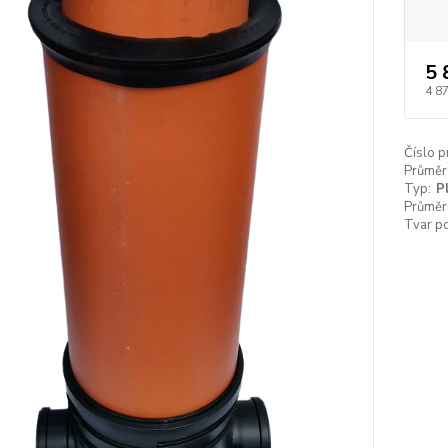
5 
4 8
Číslo p
Průměr
Typ:
P
Průměr
Tvar p