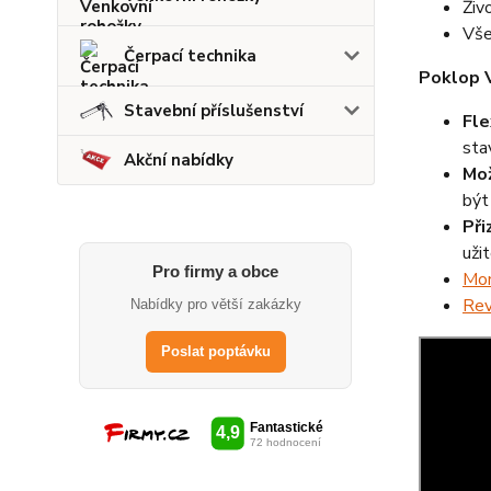
Živ
Vše
Čerpací technika
Poklop 
Stavební příslušenství
Fle
sta
Akční nabídky
Mož
být
Při
uži
Pro firmy a obce
Mon
Rev
Nabídky pro větší zakázky
Poslat poptávku