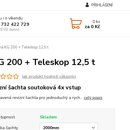
PŘIHLÁŠENÍ
u i o víkendu
0
ks
 732 422 729
za
0 Kč
8:00 denně
ná KG 200 + Teleskop 12,5 t
 200 + Teleskop 12,5 t
Jak produkt hodnotí zákazníci
zní šachta soutoková 4x vstup
tavená revizní šachta pro jednoduchý a rych...
celý popis
tupnost
Skladem
ka šachty