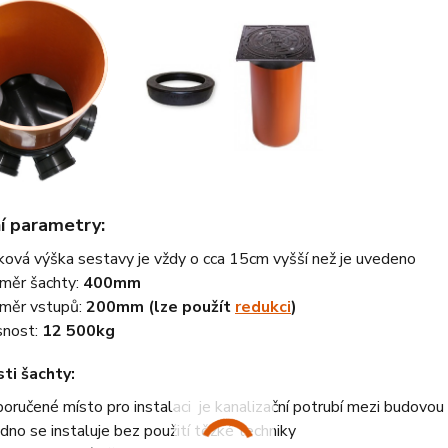
í parametry:
ková výška sestavy je vždy o cca 15cm vyšší než je uvedeno
měr šachty:
400mm
měr vstupů:
200mm (lze použít
redukci
)
nost:
12 500kg
ti šachty:
oručené místo pro instalaci je kanalizační potrubí mezi budovou a
dno se instaluje bez použití těžké techniky