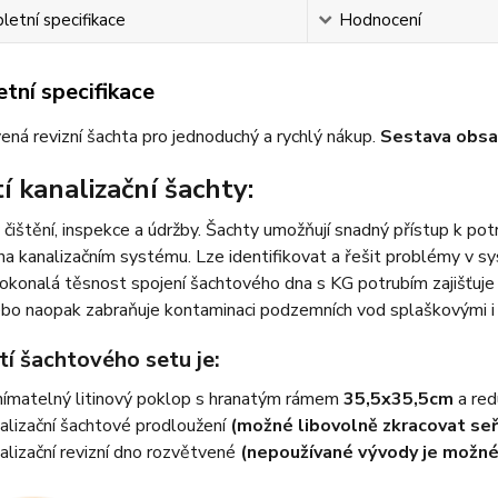
etní specifikace
Hodnocení
tní specifikace
vená revizní šachta pro jednoduchý a rychlý nákup.
Sestava obsa
í kanalizační šachty:
 čištění, inspekce a údržby. Šachty umožňují snadný přístup k po
na kanalizačním systému. Lze identifikovat a řešit problémy v sy
okonalá těsnost spojení šachtového dna s KG potrubím zajišťuje
ebo naopak zabraňuje kontaminaci podzemních vod splaškovými i
í šachtového setu je:
ímatelný litinový poklop s hranatým rámem
35,5x35,5cm
a re
alizační šachtové prodloužení
(možné libovolně zkracovat seř
alizační revizní dno rozvětvené
(nepoužívané vývody je možné