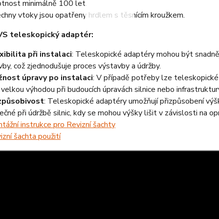
otnost minimálně 100 let.
chny vtoky jsou opatřeny hrdlem s těsnícím kroužkem.
VS teleskopický adaptér:
xibilita při instalaci
: Teleskopické adaptéry mohou být snadně
vby, což zjednodušuje proces výstavby a údržby.
nost úpravy po instalaci
: V případě potřeby lze teleskopické 
 velkou výhodou při budoucích úpravách silnice nebo infrastruktur
způsobivost
: Teleskopické adaptéry umožňují přizpůsobení výšk
tečné při údržbě silnic, kdy se mohou výšky lišit v závislosti na 
tážní instrukce pro Revizní šachty
izní šachta použití