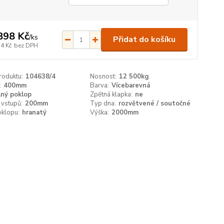
898 Kč
/
ks
Přidat do košíku
74 Kč
bez DPH
roduktu:
104638/4
Nosnost:
12 500kg
:
400mm
Barva:
Vícebarevná
lný poklop
Zpětná klapka:
ne
 vstupů:
200mm
Typ dna:
rozvětvené / soutočné
oklopu:
hranatý
Výška:
2000mm