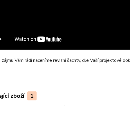
 zájmu Vám rádi naceníme revizní šachty, dle Vaší projektové d
jící zboží
1