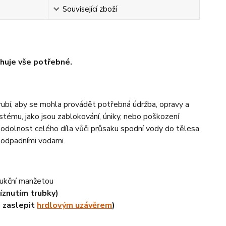
Související zboží
huje vše potřebné.
trubí, aby se mohla provádět potřebná údržba, opravy a
stému, jako jsou zablokování, úniky, nebo poškození
 odolnost celého díla vůči průsaku spodní vody do tělesa
 odpadními vodami.
dukční manžetou
íznutím trubky)
 zaslepit
hrdlovým uzávěrem
)