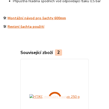
Přípustná hladina spodních vod odpovídající tlaku 0,5 bar
🛠️
Montážní návod pro šachty 600mm
🛠️
Revizní šachta použití
Související zboží
2
Český výrobek