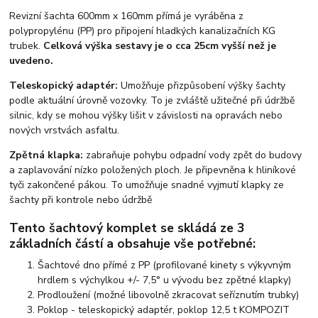
Revizní šachta 600mm x 160mm přímá je vyráběna z
polypropylénu (PP) pro připojení hladkých kanalizačních KG
trubek.
Celková výška sestavy je o cca 25cm vyšší než je
uvedeno.
Teleskopický adaptér:
Umožňuje přizpůsobení výšky šachty
podle aktuální úrovně vozovky. To je zvláště užitečné při údržbě
silnic, kdy se mohou výšky lišit v závislosti na opravách nebo
nových vrstvách asfaltu.
Zpětná klapka:
zabraňuje pohybu odpadní vody zpět do budovy
a zaplavování nízko položených ploch. Je připevněna k hliníkové
tyči zakončené pákou. To umožňuje snadné vyjmutí klapky ze
šachty při kontrole nebo údržbě
Tento šachtový komplet se skládá ze 3
základních částí a obsahuje vše potřebné:
Šachtové dno přímé z PP
(profilované kinety s výkyvným
hrdlem s výchylkou +/- 7,5° u vývodu bez zpětné klapky)
Prodloužení
(možné libovolně zkracovat seříznutím trubky)
Poklop
- teleskopický adaptér, poklop 12,5 t KOMPOZIT