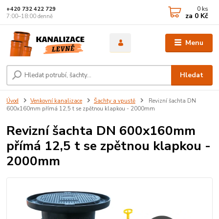
0
ks
+420 732 422 729
za
0 Kč
7:00–18:00 denně
Menu
Hledat
Úvod
Venkovní kanalizace
Šachty a vpustě
Revizní šachta DN
600x160mm přímá 12,5 t se zpětnou klapkou - 2000mm
Revizní šachta DN 600x160mm
přímá 12,5 t se zpětnou klapkou -
2000mm