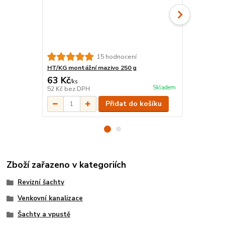
15 hodnocení
HT/KG montážní mazivo 250 g
KGR Redukc
63 Kč
57 Kč
/
ks
/
ks
Skladem
52 Kč
bez DPH
47 Kč
bez D
Přidat do košíku
Zboží zařazeno v kategoriích
Revizní šachty
Venkovní kanalizace
Šachty a vpustě