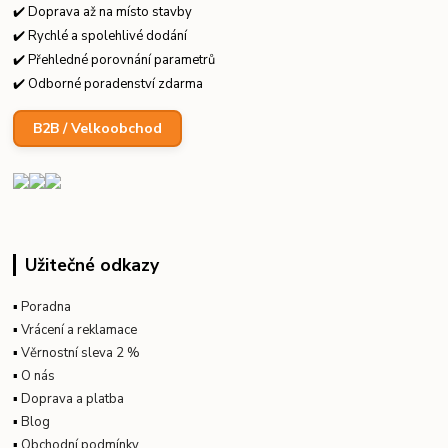
✔️ Doprava až na místo stavby
✔️ Rychlé a spolehlivé dodání
✔️ Přehledné porovnání parametrů
✔️ Odborné poradenství zdarma
B2B / Velkoobchod
Užitečné odkazy
▪
Poradna
▪
Vrácení a reklamace
▪
Věrnostní sleva 2 %
▪
O nás
▪
Doprava a platba
▪
Blog
▪
Obchodní podmínky