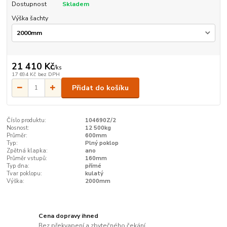
Dostupnost
Skladem
Výška šachty
21 410 Kč
/
ks
17 694 Kč
bez DPH
Přidat do košíku
Číslo produktu:
104690Z/2
Nosnost:
12 500kg
Průměr:
600mm
Typ:
Plný poklop
Zpětná klapka:
ano
Průměr vstupů:
160mm
Typ dna:
přímé
Tvar poklopu:
kulatý
Výška:
2000mm
Cena dopravy ihned
Bez překvapení a zbytečného čekání