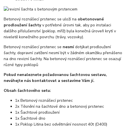
Betonový roznášecí prstenec se uloží na
obetonované
prodloužení šachty
v potřebné úrovni tak, aby po instalaci
dalšího příslušenství (poklop, mříž) byla konečná úroveň krytí v
niveletě konečného povrchu (trávy, vozovky).
Betonový roznášecí prstenec se
nesmí
dotýkat prodloužení
šachty, dopravní zatížení nesmí být v žádném okamžiku přenášeno
na dno revizní šachty. Na betonový roznášecí prstenec se osazují
různé typy poklopů
Pokud nenaleznete požadovanou šachtovou sestavu,
neváhejte nás kontaktovat a sestavíme Vám jí.
Obsah šachtového setu:
1x Betonový roznášecí prstenec
2x Těsnění na šachtové dno a betonový prstenec
1x Šachtové prodloužení
1x Šachtové dno
1x Poklop Litina bez odvětrnání nosnost 40t (D400)