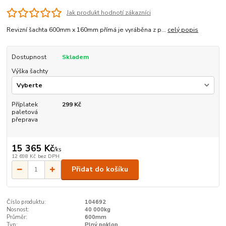
Jak produkt hodnotí zákazníci
Revizní šachta 600mm x 160mm přímá je vyráběna z p...
celý popis
Dostupnost
Skladem
Výška šachty
Příplatek
299 Kč
paletová
přeprava
15 365 Kč
/
ks
12 698 Kč
bez DPH
Přidat do košíku
Číslo produktu:
104692
Nosnost:
40 000kg
Průměr:
600mm
Typ:
Plný poklop