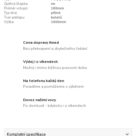
Zpětná klapka:
ne
Průměr vstupů:
160mm
Typ dna:
přímé
Tvar poklopu:
kulatý
Výška:
1000mm
Cena dopravy ihned
Bez překvapení a zbytečného čekání
Výdej i o víkendech
Možný i mimo běžnou pracovní dobu
Na telefonu každý den
Poradíme a pomůžeme s výběrem
Dovoz našimi vozy
Po domluvě - kdykoliv i o víkendech
Kompletní specifikace