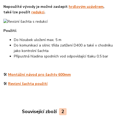
Nepoužíté vývody je možné zaslepit
hrdlovým uzávěrem
,
také lze použít
redukci
.
Použití:
Do hloubek uložení max. 5 m
Do komunikací a silnic třída zatížení D400 a také v chodníku
jako kontrolní šachta
Přípustná hladina spodních vod odpovídající tlaku 0,5 bar
🛠️
Montážní návod pro šachty 600mm
🛠️
Revizní šachta použití
Související zboží
2