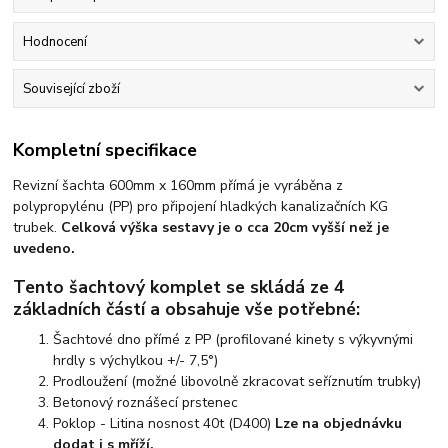
Hodnocení
Související zboží
Kompletní specifikace
Revizní šachta 600mm x 160mm přímá je vyráběna z
polypropylénu (PP) pro připojení hladkých kanalizačních KG
trubek.
Celková výška sestavy je o cca 20cm vyšší než je
uvedeno.
Tento šachtový komplet se skládá ze 4
základních částí a obsahuje vše potřebné:
Šachtové dno přímé z PP
(profilované kinety s výkyvnými
hrdly s výchylkou +/- 7,5°)
Prodloužení
(možné libovolně zkracovat seříznutím trubky)
Betonový roznášecí prstenec
Poklop
- Litina nosnost 40t (D400)
Lze na objednávku
dodat i s mříží.