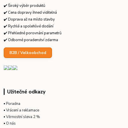
✔️ Široký výběr produktů
✔️ Cena dopravy ihned viditelná
✔️ Doprava až na místo stavby
✔️ Rychlé a spolehlivé dodání
✔️ Přehledné porovnání parametrů
✔️ Odborné poradenství zdarma
B2B / Velkoobchod
Užitečné odkazy
▪
Poradna
▪
Vrácení a reklamace
▪
Věrnostní sleva 2 %
▪
O nás