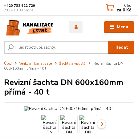
0
ks
+420 732 422 729
za
0 Kč
7:00–18:00 denně
Menu
Hledat
Úvod
Venkovní kanalizace
Šachty a vpustě
Revizní šachta DN
600x160mm přímá - 40 t
Revizní šachta DN 600x160mm
přímá - 40 t