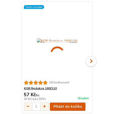
Český výrobek
16 hodnocení
KGR Redukce 160/110
HT/KG montá
57 Kč
63 Kč
/
ks
/
ks
Skladem
47 Kč
bez DPH
52 Kč
bez D
Přidat do košíku