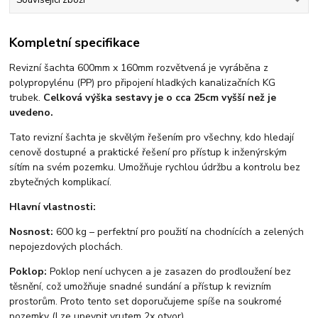
Kompletní specifikace
Revizní šachta 600mm x 160mm rozvětvená je vyráběna z
polypropylénu (PP) pro připojení hladkých kanalizačních KG
trubek.
Celková výška sestavy je o cca 25cm vyšší než je
uvedeno.
Tato revizní šachta je skvělým řešením pro všechny, kdo hledají
cenově dostupné a praktické řešení pro přístup k inženýrským
sítím na svém pozemku. Umožňuje rychlou údržbu a kontrolu bez
zbytečných komplikací.
Hlavní vlastnosti:
Nosnost:
600 kg – perfektní pro použití na chodnících a zelených
nepojezdových plochách.
Poklop:
Poklop není uchycen a je zasazen do prodloužení bez
těsnění, což umožňuje snadné sundání a přístup k revizním
prostorům. Proto tento set doporučujeme spíše na soukromé
pozemky (Lze upevnit vrutem 2x otvor)