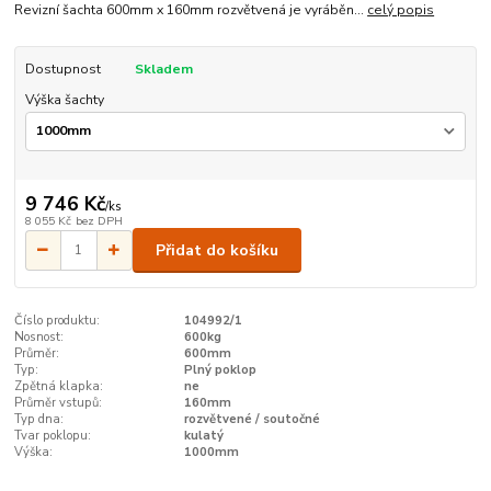
Revizní šachta 600mm x 160mm rozvětvená je vyráběn...
celý popis
Dostupnost
Skladem
Výška šachty
9 746 Kč
/
ks
8 055 Kč
bez DPH
Přidat do košíku
Číslo produktu:
104992/1
Nosnost:
600kg
Průměr:
600mm
Typ:
Plný poklop
Zpětná klapka:
ne
Průměr vstupů:
160mm
Typ dna:
rozvětvené / soutočné
Tvar poklopu:
kulatý
Výška:
1000mm