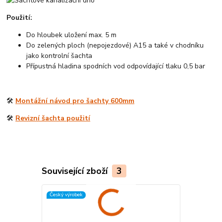
Použití:
Do hloubek uložení max. 5 m
Do zelených ploch (nepojezdové) A15 a také v chodníku
jako kontrolní šachta
Přípustná hladina spodních vod odpovídající tlaku 0,5 bar
🛠️
Montážní návod pro šachty 600mm
🛠️
Revizní šachta použití
Související zboží
3
Český výrobek