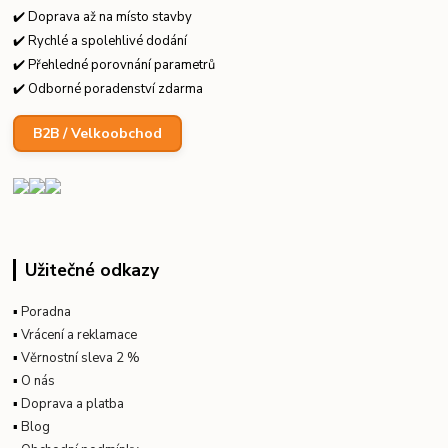
✔️ Doprava až na místo stavby
✔️ Rychlé a spolehlivé dodání
✔️ Přehledné porovnání parametrů
✔️ Odborné poradenství zdarma
B2B / Velkoobchod
Užitečné odkazy
▪
Poradna
▪
Vrácení a reklamace
▪
Věrnostní sleva 2 %
▪
O nás
▪
Doprava a platba
▪
Blog