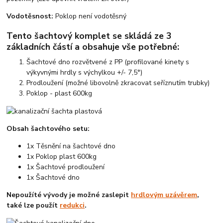
Vodotěsnost:
Poklop není vodotěsný
Tento šachtový komplet se skládá ze 3
základních částí a obsahuje vše potřebné:
Šachtové dno rozvětvené z PP
(profilované kinety s
výkyvnými hrdly s výchylkou +/- 7,5°)
Prodloužení
(možné libovolně zkracovat seříznutím trubky)
Poklop
- plast 600kg
Obsah šachtového setu:
1x Těsnění na šachtové dno
1x Poklop plast 600kg
1x Šachtové prodloužení
1x Šachtové dno
Nepoužíté vývody je možné zaslepit
hrdlovým uzávěrem
,
také lze použít
redukci
.