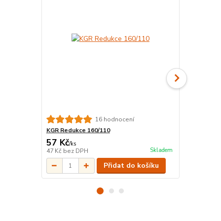
16 hodnocení
KGR Redukce 160/110
HT/KG montá
57 Kč
63 Kč
/
ks
/
ks
Skladem
47 Kč
bez DPH
52 Kč
bez D
Přidat do košíku