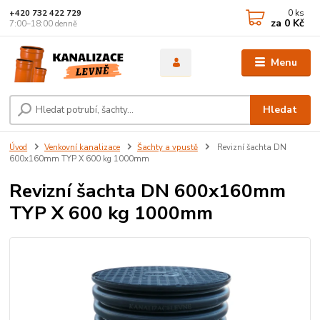
0
ks
+420 732 422 729
za
0 Kč
7:00–18:00 denně
Menu
Hledat
Úvod
Venkovní kanalizace
Šachty a vpustě
Revizní šachta DN
600x160mm TYP X 600 kg 1000mm
Revizní šachta DN 600x160mm
TYP X 600 kg 1000mm