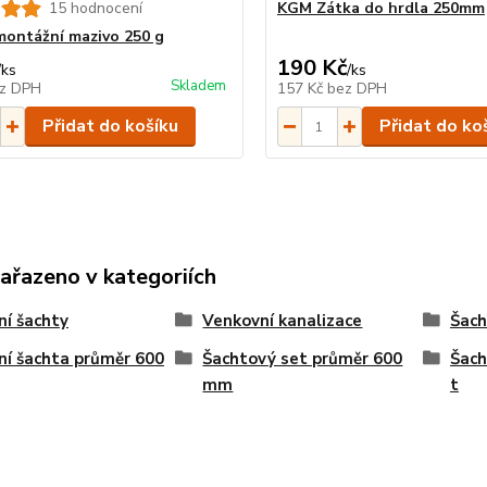
15 hodnocení
KGM Zátka do hrdla 250mm
ontážní mazivo 250 g
190 Kč
/
ks
/
ks
Skladem
z DPH
157 Kč
bez DPH
Přidat do košíku
Přidat do ko
zařazeno v kategoriích
ní šachty
Venkovní kanalizace
Šach
ní šachta průměr 600
Šachtový set průměr 600
Šach
mm
t