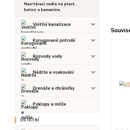
Navrtávací sedla na plast,
beton a kameninu
Vnitřní kanalizace
Souvise
Korugované potrubí
Rozvody vody
Nádrže a vsakování
Drenáže a chráničky
Poklopy a mříže
OSTATNÍ