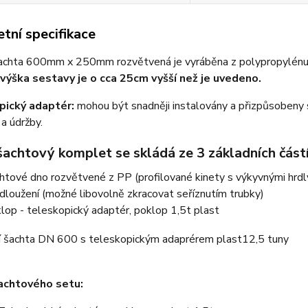
tní specifikace
achta 600mm x 250mm rozvětvená je vyráběna z polypropylénu (P
výška sestavy je o cca 25cm vyšší než je uvedeno.
pický adaptér:
mohou být snadněji instalovány a přizpůsobeny 
a údržby.
šachtový komplet se skládá ze 3 základních část
htové dno rozvětvené z PP
(profilované kinety s výkyvnými hrdl
dloužení
(možné libovolně zkracovat seříznutím trubky)
klop
- teleskopický adaptér, poklop 1,5t plast
achtového setu: