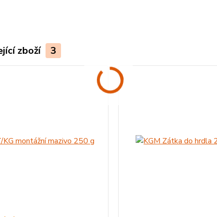
jící zboží
3