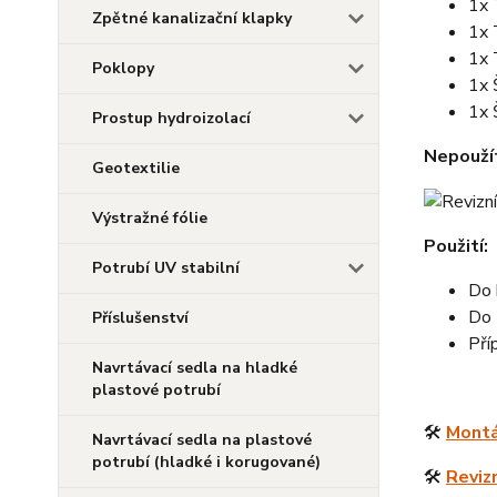
1x 
Zpětné kanalizační klapky
1x 
1x 
Poklopy
1x 
1x 
Prostup hydroizolací
Nepouží
Geotextilie
Výstražné fólie
Použití:
Potrubí UV stabilní
Do 
Do 
Příslušenství
Pří
Navrtávací sedla na hladké
plastové potrubí
🛠️
Montá
Navrtávací sedla na plastové
potrubí (hladké i korugované)
🛠️
Revizn