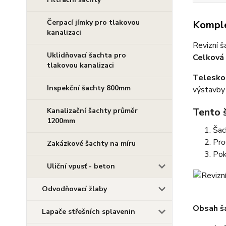
Čerpací jímky pro tlakovou
Komple
kanalizaci
Revizní š
Uklidňovací šachta pro
Celková 
tlakovou kanalizaci
Telesko
Inspekční šachty 800mm
výstavby 
Tento 
Kanalizační šachty průměr
1200mm
Šac
Pro
Zakázkové šachty na míru
Po
Uliční vpusť - beton
Odvodňovací žlaby
Obsah š
Lapače střešních splavenin