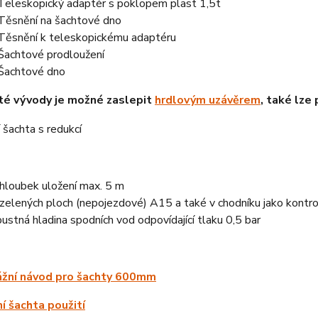
Teleskopický adaptér s poklopem plast 1,5t
Těsnění na šachtové dno
Těsnění k teleskopickému adaptéru
Šachtové prodloužení
Šachtové dno
té vývody je možné zaslepit
hrdlovým uzávěrem
, také lze
hloubek uložení max. 5 m
zelených ploch (nepojezdové) A15 a také v chodníku jako kontro
pustná hladina spodních vod odpovídající tlaku 0,5 bar
žní návod pro šachty 600mm
í šachta použití