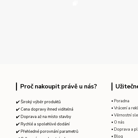
Proč nakoupit právě u nás?
Užitečn
▪
Poradna
✔️ Široký výběr produktů
▪
Vrácení a re
✔️ Cena dopravy ihned viditelná
▪
Věrnostní sl
✔️ Doprava až na místo stavby
▪
O nás
✔️ Rychlé a spolehlivé dodání
▪
Doprava a pl
✔️ Přehledné porovnání parametrů
▪
Blog