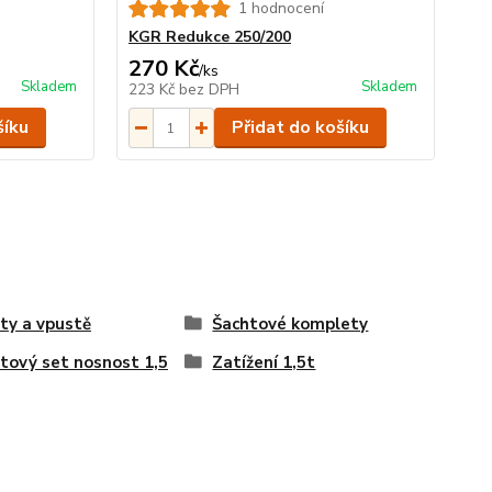
1 hodnocení
KGR Redukce 250/200
270 Kč
/
ks
Skladem
Skladem
223 Kč
bez DPH
šíku
Přidat do košíku
ty a vpustě
Šachtové komplety
tový set nosnost 1,5
Zatížení 1,5t