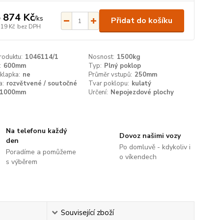
 874 Kč
/
ks
Přidat do košíku
119 Kč
bez DPH
roduktu:
1046114/1
Nosnost:
1500kg
:
600mm
Typ:
Plný poklop
klapka:
ne
Průměr vstupů:
250mm
a:
rozvětvené / soutočné
Tvar poklopu:
kulatý
1000mm
Určení:
Nepojezdové plochy
Na telefonu každý
Dovoz našimi vozy
den
Po domluvě - kdykoliv i
Poradíme a pomůžeme
o víkendech
s výběrem
Související zboží