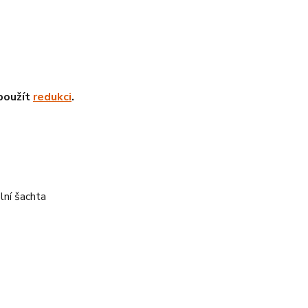
 použít
redukci
.
lní šachta