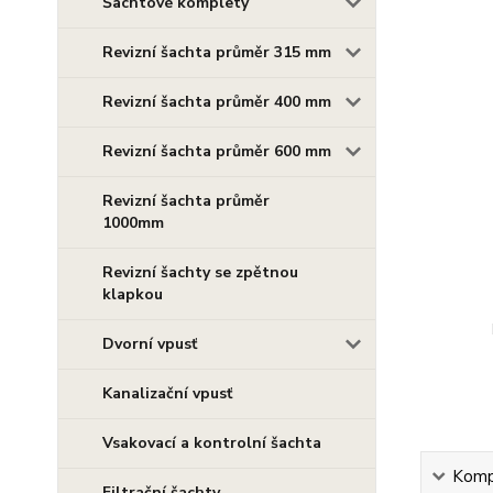
Šachtové komplety
Revizní šachta průměr 315 mm
Revizní šachta průměr 400 mm
Revizní šachta průměr 600 mm
Revizní šachta průměr
1000mm
Revizní šachty se zpětnou
klapkou
Dvorní vpusť
Kanalizační vpusť
Vsakovací a kontrolní šachta
Kompl
Filtrační šachty