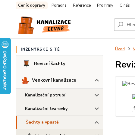
Ceník dopravy
Poradna
Reference
Pro firmy
O nás
Úvod
V
INŽENÝRSKÉ SÍTĚ
Revi
Revizní šachty
Venkovní kanalizace
Kanalizační potrubí
Kanalizační tvarovky
Šachty a vpustě