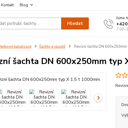
Kontakt
Blog
Jsme t
Hledat
+420
7:00–1
enkovní kanalizace
Šachty a vpustě
Revizní šachta DN 600x250mm 
zní šachta DN 600x250mm typ 
Revizn
Dos
Výš