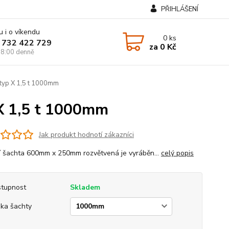
PŘIHLÁŠENÍ
u i o víkendu
0
ks
 732 422 729
za
0 Kč
8:00 denně
typ X 1,5 t 1000mm
X 1,5 t 1000mm
Jak produkt hodnotí zákazníci
í šachta 600mm x 250mm rozvětvená je vyráběn...
celý popis
tupnost
Skladem
ka šachty