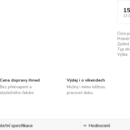
15
13 
Číslo p
Průměr
Zpětná 
Typ dn
Výška:
Cena dopravy ihned
Výdej i o víkendech
Bez překvapení a
Možný i mimo běžnou
zbytečného čekání
pracovní dobu
etní specifikace
Hodnocení