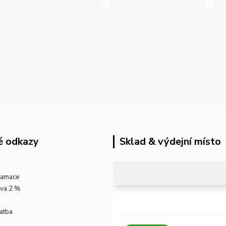
é odkazy
Sklad & výdejní místo
klamace
eva 2 %
atba