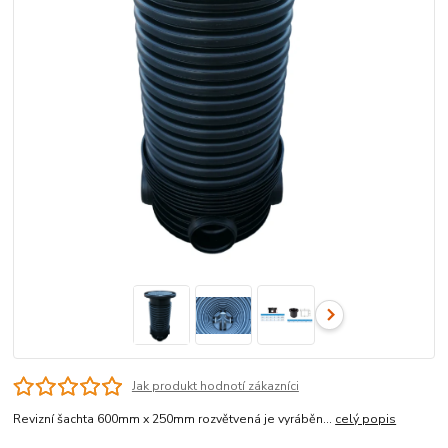
Jak produkt hodnotí zákazníci
Revizní šachta 600mm x 250mm rozvětvená je vyráběn...
celý popis