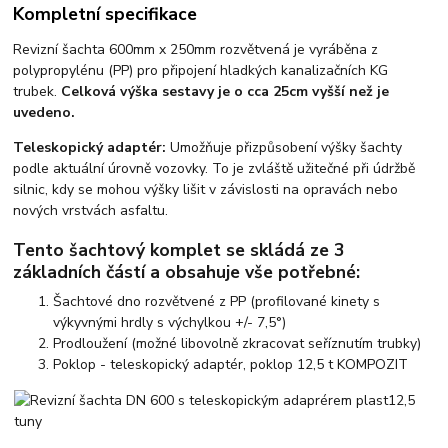
Kompletní specifikace
Revizní šachta 600mm x 250mm rozvětvená je vyráběna z
polypropylénu (PP) pro připojení hladkých kanalizačních KG
trubek.
Celková výška sestavy je o cca 25cm vyšší než je
uvedeno.
Teleskopický adaptér:
Umožňuje přizpůsobení výšky šachty
podle aktuální úrovně vozovky. To je zvláště užitečné při údržbě
silnic, kdy se mohou výšky lišit v závislosti na opravách nebo
nových vrstvách asfaltu.
Tento šachtový komplet se skládá ze 3
základních částí a obsahuje vše potřebné:
Šachtové dno rozvětvené z PP
(profilované kinety s
výkyvnými hrdly s výchylkou +/- 7,5°)
Prodloužení
(možné libovolně zkracovat seříznutím trubky)
Poklop
- teleskopický adaptér, poklop 12,5 t KOMPOZIT