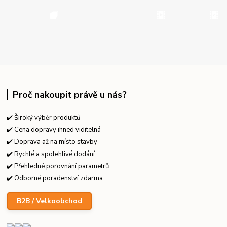
Proč nakoupit právě u nás?
✔️ Široký výběr produktů
✔️ Cena dopravy ihned viditelná
✔️ Doprava až na místo stavby
✔️ Rychlé a spolehlivé dodání
✔️ Přehledné porovnání parametrů
✔️ Odborné poradenství zdarma
B2B / Velkoobchod