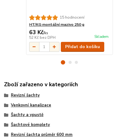
KGM Zátka 
15 hodnocení
HT/KG montážní mazivo 250 g
63 Kč
190 Kč
/
ks
/
ks
Skladem
52 Kč
bez DPH
157 Kč
bez 
Přidat do košíku
Zboží zařazeno v kategoriích
Revizní šachty
Venkovní kanalizace
Šachty a vpustě
Šachtové komplety
Revizní šachta průměr 600 mm