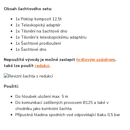
Obsah šachtového setu:
1x Poklop kompozit 12,5t
1x Teleskopický adaptér
1x Těsnění na šachtové dno
1x Těsnění k teleskopickému adaptéru
1x Šachtové prodloužení
1x Šachtové dno
Nepoužíté vývody je možné zaslepit
hrdlovým uzávěrem
,
také lze použít
redukci
.
Použití:
Do hloubek uložení max. 5 m
Do komunikací zatížených provozem B125 a také v
chodníku jako kontrolní šachta
Přípustná hladina spodních vod odpovídající tlaku 0,5 bar