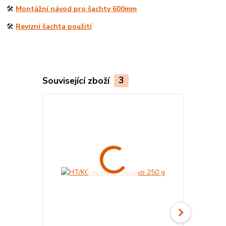
🛠️
Montážní návod pro šachty 600mm
🛠️
Revizní šachta použití
Související zboží
3