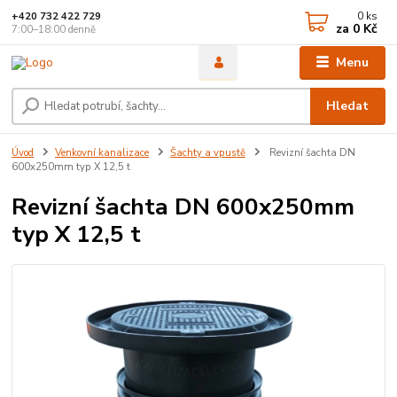
0
ks
+420 732 422 729
za
0 Kč
7:00–18:00 denně
Menu
Hledat
Úvod
Venkovní kanalizace
Šachty a vpustě
Revizní šachta DN
600x250mm typ X 12,5 t
Revizní šachta DN 600x250mm
typ X 12,5 t