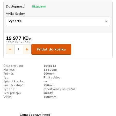
Dostupnost
Skladem
Výška šachty
19 977 Kč
/
ks
16 510 Kč
bez DPH
Přidat do košíku
Číslo produktu:
1046113
Nosnost:
12 500kg
Průměr:
600mm
Typ:
Plný poklop
Zpětná klapka:
ne
Průměr vstupů:
250mm
Typ dna:
rozvětvené / soutočné
Tvar poklopu:
kulatý
Výška:
1000mm
Cena dopravy ihned