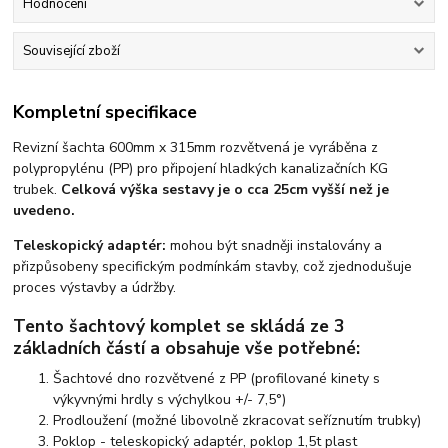
Hodnocení
Související zboží
Kompletní specifikace
Revizní šachta 600mm x 315mm rozvětvená je vyráběna z
polypropylénu (PP) pro připojení hladkých kanalizačních KG
trubek.
Celková výška sestavy je o cca 25cm vyšší než je
uvedeno.
Teleskopický adaptér:
mohou být snadněji instalovány a
přizpůsobeny specifickým podmínkám stavby, což zjednodušuje
proces výstavby a údržby.
Tento šachtový komplet se skládá ze 3
základních částí a obsahuje vše potřebné:
Šachtové dno rozvětvené z PP
(profilované kinety s
výkyvnými hrdly s výchylkou +/- 7,5°)
Prodloužení
(možné libovolně zkracovat seříznutím trubky)
Poklop
- teleskopický adaptér, poklop 1,5t plast