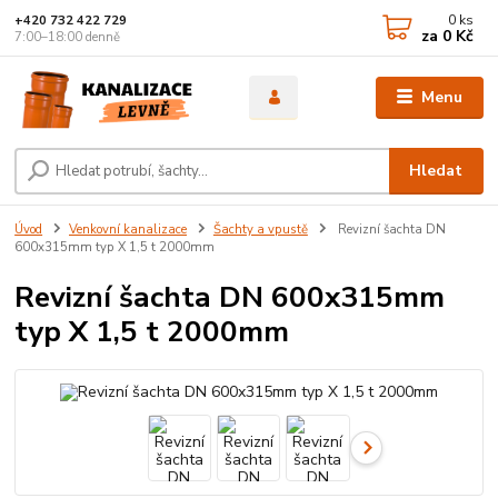
0
ks
+420 732 422 729
za
0 Kč
7:00–18:00 denně
Menu
Hledat
Úvod
Venkovní kanalizace
Šachty a vpustě
Revizní šachta DN
600x315mm typ X 1,5 t 2000mm
Revizní šachta DN 600x315mm
typ X 1,5 t 2000mm