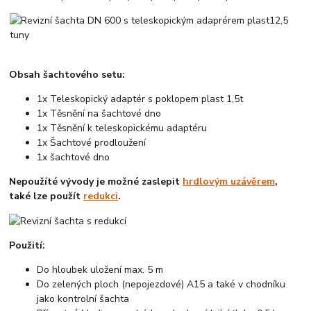
Obsah šachtového setu:
1x Teleskopický adaptér s poklopem plast 1,5t
1x Těsnění na šachtové dno
1x Těsnění k teleskopickému adaptéru
1x Šachtové prodloužení
1x šachtové dno
Nepoužíté vývody je možné zaslepit
hrdlovým uzávěrem
,
také lze použít
redukci
.
Použití:
Do hloubek uložení max. 5 m
Do zelených ploch (nepojezdové) A15 a také v chodníku
jako kontrolní šachta