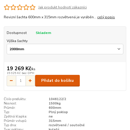
Jak produkt hodnotí zákazníci
Revizní šachta 600mm x 315mm rozvětvená je vyráběn...
celý popis
Dostupnost
Skladem
Výška šachty
19 269 Kč
/
ks
15 925 Kč
bez DPH
Přidat do košíku
Číslo produktu:
1046122/2
Nosnost:
1500kg
Průměr:
600mm
Typ:
Plný poklop
Zpětná klapka:
ne
Průměr vstupů:
315mm
Typ dna:
rozvětvené / soutočné
Tvar poklopu:
kulatý