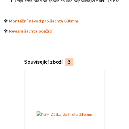
Přípustná hladina spodních vod odpovídající tlaku 0,5 bar
🛠️
Montážní návod pro šachty 600mm
🛠️
Revizní šachta použití
Související zboží
3