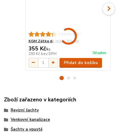
1 hodnocení
KGM Zátka do hrdla 315mm
HT/KG montá
355 Kč
63 Kč
/
ks
/
ks
Skladem
293 Kč
bez DPH
52 Kč
bez D
Přidat do košíku
Zboží zařazeno v kategoriích
Revizní šachty
Venkovní kanalizace
Šachty a vpustě