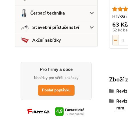
Čerpací technika
HT/KG m
63 Kč
Stavební příslušenství
52 Kč
be
Akční nabídky
Pro firmy a obce
Zboží 
Nabídky pro větší zakázky
Poslat poptávku
Reviz
Reviz
mm