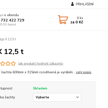
PŘIHLÁŠENÍ
u i o víkendu
0
ks
 732 422 729
za
0 Kč
8:00 denně
yp X 12,5 t
 12,5 t
Jak produkt hodnotí zákazníci
í šachta 600mm x 315mm rozvětvená je vyráběn...
celý popis
tupnost
Skladem
ka šachty