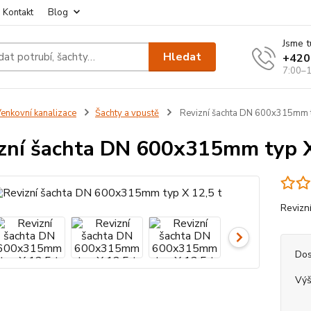
Kontakt
Blog
Jsme t
Hledat
+420
7:00–1
enkovní kanalizace
Šachty a vpustě
Revizní šachta DN 600x315mm t
zní šachta DN 600x315mm typ X
Revizn
Dos
Výš