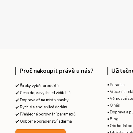
Proč nakoupit právě u nás?
Užitečn
▪
Poradna
✔️ Široký výběr produktů
▪
Vrácení a re
✔️ Cena dopravy ihned viditelná
▪
Věrnostní sl
✔️ Doprava až na místo stavby
▪
O nás
✔️ Rychlé a spolehlivé dodání
▪
Doprava a pl
✔️ Přehledné porovnání parametrů
▪
Blog
✔️ Odborné poradenství zdarma
▪
Obchodní po
▪
Jak balíme o