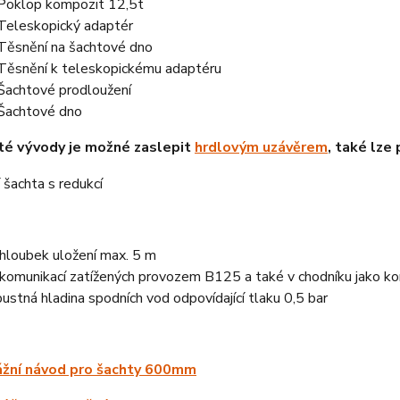
Poklop kompozit 12,5t
Teleskopický adaptér
Těsnění na šachtové dno
Těsnění k teleskopickému adaptéru
Šachtové prodloužení
Šachtové dno
té vývody je možné zaslepit
hrdlovým uzávěrem
, také lze
hloubek uložení max. 5 m
komunikací zatížených provozem B125 a také v chodníku jako kon
pustná hladina spodních vod odpovídající tlaku 0,5 bar
žní návod pro šachty 600mm