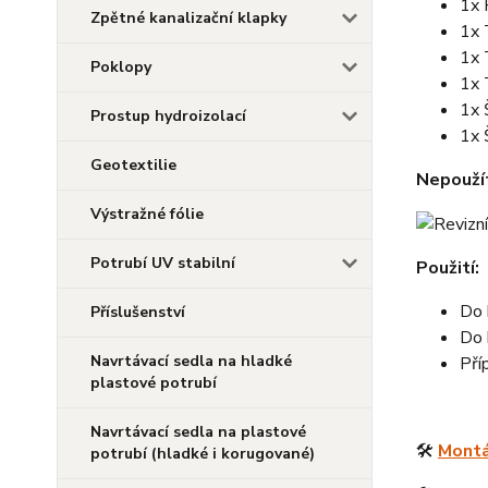
1x 
Zpětné kanalizační klapky
1x 
1x 
Poklopy
1x 
1x 
Prostup hydroizolací
1x 
Geotextilie
Nepouží
Výstražné fólie
Potrubí UV stabilní
Použití:
Do 
Příslušenství
Do 
Navrtávací sedla na hladké
Pří
plastové potrubí
Navrtávací sedla na plastové
🛠️
Montá
potrubí (hladké i korugované)