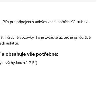
P) pro připojení hladkých kanalizačních KG trubek.
lní úrovně vozovky. To je zvláště užitečné při údržbě
ách asfaltu.
í a obsahuje vše potřebné:
y s výchylkou +/- 7,5°)