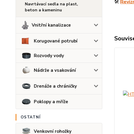
🛠️
Revizn
Navrtávací sedla na plast,
beton a kameninu
Vnitřní kanalizace
Souvise
Korugované potrubí
Rozvody vody
Nádrže a vsakování
Drenáže a chráničky
Poklopy a mříže
OSTATNÍ
Venkovní rohožky