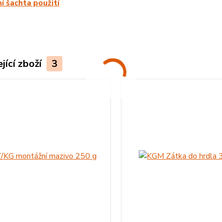
í šachta použití
jící zboží
3