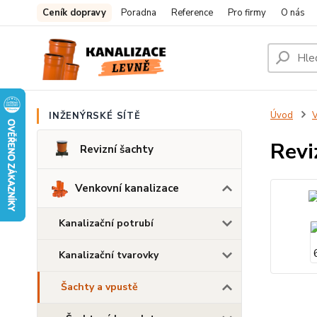
Ceník dopravy
Poradna
Reference
Pro firmy
O nás
Úvod
V
INŽENÝRSKÉ SÍTĚ
Revi
Revizní šachty
Venkovní kanalizace
Kanalizační potrubí
Kanalizační tvarovky
Šachty a vpustě