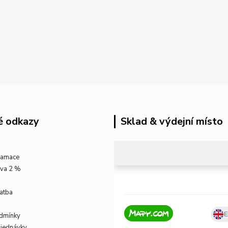
é odkazy
Sklad & výdejní místo
klamace
eva 2 %
atba
dmínky
bjednávky