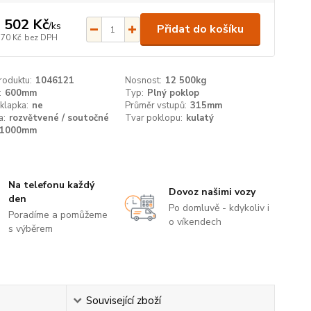
 502 Kč
/
ks
Přidat do košíku
770 Kč
bez DPH
roduktu:
1046121
Nosnost:
12 500kg
:
600mm
Typ:
Plný poklop
klapka:
ne
Průměr vstupů:
315mm
a:
rozvětvené / soutočné
Tvar poklopu:
kulatý
1000mm
Na telefonu každý
Dovoz našimi vozy
den
Po domluvě - kdykoliv i
Poradíme a pomůžeme
o víkendech
s výběrem
Související zboží