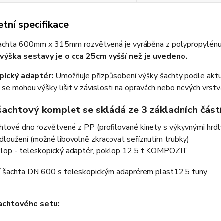
tní specifikace
achta 600mm x 315mm rozvětvená je vyráběna z polypropylénu (P
výška sestavy je o cca 25cm vyšší než je uvedeno.
pický adaptér:
Umožňuje přizpůsobení výšky šachty podle aktuá
dy se mohou výšky lišit v závislosti na opravách nebo nových vrstv
šachtový komplet se skládá ze 3 základních část
htové dno rozvětvené z PP
(profilované kinety s výkyvnými hrdl
dloužení
(možné libovolně zkracovat seříznutím trubky)
klop
- teleskopický adaptér, poklop 12,5 t KOMPOZIT
achtového setu: