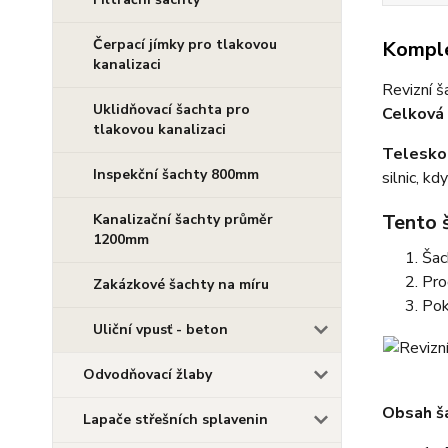
Čerpací jímky pro tlakovou
Komple
kanalizaci
Revizní š
Uklidňovací šachta pro
Celková 
tlakovou kanalizaci
Telesko
Inspekční šachty 800mm
silnic, k
Tento 
Kanalizační šachty průměr
1200mm
Šac
Pro
Zakázkové šachty na míru
Po
Uliční vpusť - beton
Odvodňovací žlaby
Obsah š
Lapače střešních splavenin