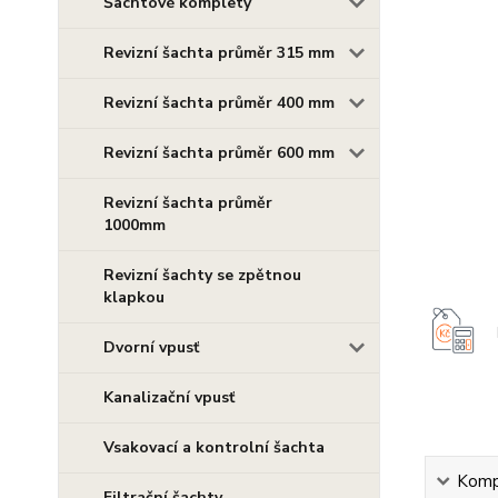
Šachtové komplety
Revizní šachta průměr 315 mm
Revizní šachta průměr 400 mm
Revizní šachta průměr 600 mm
Revizní šachta průměr
1000mm
Revizní šachty se zpětnou
klapkou
Dvorní vpusť
Kanalizační vpusť
Vsakovací a kontrolní šachta
Kompl
Filtrační šachty