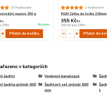
15 hodnocení
1 hodnocení
ontážní mazivo 250 g
KGM Zátka do hrdla 315mm
355 Kč
/
ks
/
ks
Skladem
z DPH
293 Kč
bez DPH
Přidat do košíku
Přidat do ko
zařazeno v kategoriích
ní šachty
Venkovní kanalizace
Šach
ní šachta průměr 600
Šachtový set průměr 600
Šach
mm
t