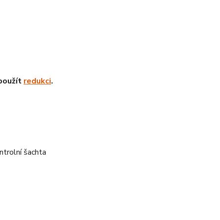
 použít
redukci
.
trolní šachta