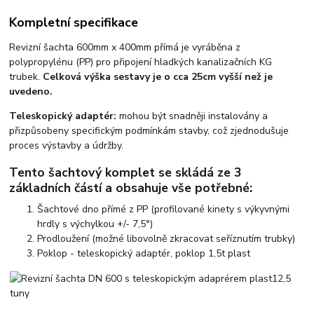
Kompletní specifikace
Revizní šachta 600mm x 400mm přímá je vyráběna z
polypropylénu (PP) pro připojení hladkých kanalizačních KG
trubek.
Celková výška sestavy je o cca 25cm vyšší než je
uvedeno.
Teleskopický adaptér:
mohou být snadněji instalovány a
přizpůsobeny specifickým podmínkám stavby, což zjednodušuje
proces výstavby a údržby.
Tento šachtový komplet se skládá ze 3
základních částí a obsahuje vše potřebné:
Šachtové dno přímé z PP
(profilované kinety s výkyvnými
hrdly s výchylkou +/- 7,5°)
Prodloužení
(možné libovolně zkracovat seříznutím trubky)
Poklop
- teleskopický adaptér, poklop 1,5t plast