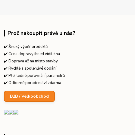
Proč nakoupit právě u nás?
✔️ Široký výběr produktů
✔️ Cena dopravy ihned viditelná
✔️ Doprava až na místo stavby
✔️ Rychlé a spolehlivé dodání
✔️ Přehledné porovnání parametrů
✔️ Odborné poradenství zdarma
B2B / Velkoobchod