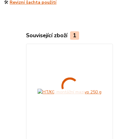
🛠️
Revizní šachta použití
Související zboží
1