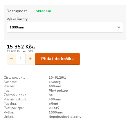
Dostupnost
Skladem
Výška šachty
15 352 Kč
/
ks
12 688 Kč
bez DPH
Přidat do košíku
Číslo produktu:
1046126/1
Nosnost:
1500kg
Průměr:
600mm
Typ:
Plný poklop
Zpětná klapka:
ne
Průměr vstupů:
400mm
Typ dna:
přímé
Tvar poklopu:
kulatý
Výška:
1000mm
Určení:
Nepojezdové plochy