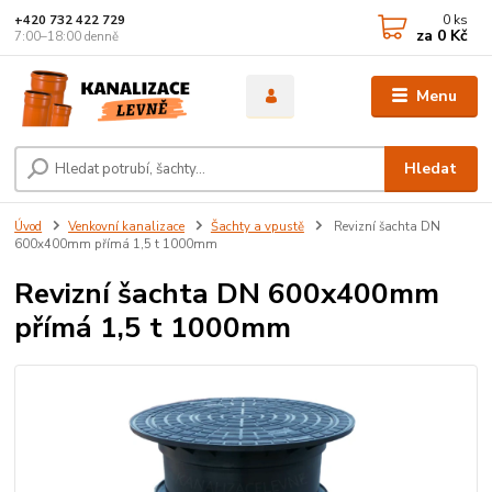
0
ks
+420 732 422 729
za
0 Kč
7:00–18:00 denně
Menu
Hledat
Úvod
Venkovní kanalizace
Šachty a vpustě
Revizní šachta DN
600x400mm přímá 1,5 t 1000mm
Revizní šachta DN 600x400mm
přímá 1,5 t 1000mm