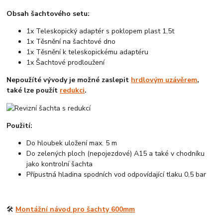
Obsah šachtového setu:
1x Teleskopický adaptér s poklopem plast 1,5t
1x Těsnění na šachtové dno
1x Těsnění k teleskopickému adaptéru
1x Šachtové prodloužení
Nepoužíté vývody je možné zaslepit
hrdlovým uzávěrem
,
také lze použít
redukci
.
Použití:
Do hloubek uložení max. 5 m
Do zelených ploch (nepojezdové) A15 a také v chodníku
jako kontrolní šachta
Přípustná hladina spodních vod odpovídající tlaku 0,5 bar
🛠️
Montážní návod pro šachty 600mm