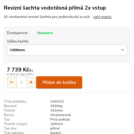
Revizní šachta vodotěsná přímá 2x vstup
Již sestavená revizní šachta pro jednoduchý a rych...
celý popis
Dostupnost
Skladem
Výška šachty
7 739 Kč
/
ks
6 396 Kč
bez DPH
Přidat do košíku
Číslo produktu:
10462/2
Nosnost:
3000kg
Průměr:
315mm
Barva:
Vícebarevná
Typ:
Plný poklop
Průměr vstupů:
200mm
Typ dna:
přímé
Tvar poklopu:
kulatý