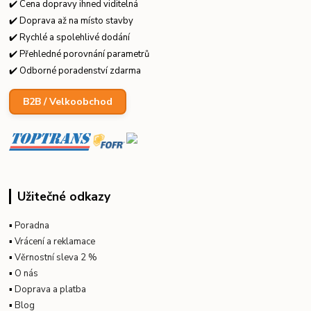
✔️ Cena dopravy ihned viditelná
✔️ Doprava až na místo stavby
✔️ Rychlé a spolehlivé dodání
✔️ Přehledné porovnání parametrů
✔️ Odborné poradenství zdarma
B2B / Velkoobchod
Užitečné odkazy
▪
Poradna
▪
Vrácení a reklamace
▪
Věrnostní sleva 2 %
▪
O nás
▪
Doprava a platba
▪
Blog