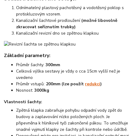
Odnímatelný plastový pachotěsný a vodotěsný poklop s
protiskluzovým vzorem.
Kanalizační šachtové prodloužení
(možné libovolně
zkracovat seříznutím trubky)
Kanalizační revizní dno se zpětnou klapkou
Základní parametry:
Průměr šachty:
300mm
Celková výška sestavy je vždy o cca 15cm vyšší než je
uvedeno
Průměr vstupů:
200mm (lze použít
redukci
)
Nosnost:
3000kg
Vlastnosti šachty:
Zpětná klapka zabraňuje pohybu odpadní vody zpět do
budovy a zaplavování nízko položených ploch. Je
připevněna k hliníkové tyči zakončené pákou. To umožňuje
snadné vyjmutí klapky ze šachty při kontrole nebo údržbě.
Doporučené místo pro instalaci je kanalizační potrubí mezi