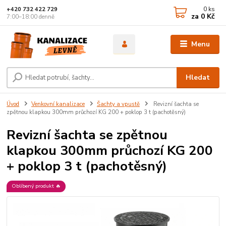
0
ks
+420 732 422 729
za
0 Kč
7:00–18:00 denně
Menu
Hledat
Úvod
Venkovní kanalizace
Šachty a vpustě
Revizní šachta se
zpětnou klapkou 300mm průchozí KG 200 + poklop 3 t (pachotěsný)
Revizní šachta se zpětnou
klapkou 300mm průchozí KG 200
+ poklop 3 t (pachotěsný)
Oblíbený produkt 🔥