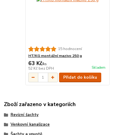
15 hodnocení
HT/KG montážní mazivo 250 g
63 Kč
/
ks
Skladem
52 Kč
bez DPH
Přidat do košíku
Zboží zařazeno v kategoriích
Revizní šachty
Venkovní kanalizace
Šachty a vpustě