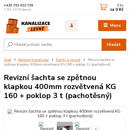
0
ks
+420 732 422 729
za
0 Kč
7:00–18:00 denně
Menu
Hledat
Úvod
Venkovní kanalizace
Šachty a vpustě
Revizní šachta se
zpětnou klapkou 400mm rozvětvená KG 160 + poklop 3 t (pachotěsný)
Revizní šachta se zpětnou
klapkou 400mm rozvětvená KG
160 + poklop 3 t (pachotěsný)