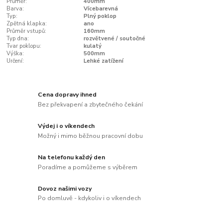
Průměr:
400mm
Barva:
Vícebarevná
Typ:
Plný poklop
Zpětná klapka:
ano
Průměr vstupů:
160mm
Typ dna:
rozvětvené / soutočné
Tvar poklopu:
kulatý
Výška:
500mm
Určení:
Lehké zatížení
Cena dopravy ihned
Bez překvapení a zbytečného čekání
Výdej i o víkendech
Možný i mimo běžnou pracovní dobu
Na telefonu každý den
Poradíme a pomůžeme s výběrem
Dovoz našimi vozy
Po domluvě - kdykoliv i o víkendech