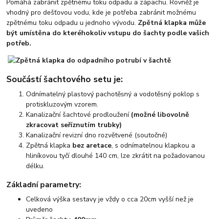
Pomáhá zabránit zpětnému toku odpadu a zápachu. Rovněž je
vhodný pro dešťovou vodu, kde je potřeba zabránit možnému
zpětnému toku odpadu u jednoho vývodu.
Zpětná klapka může
být umístěna do kteréhokoliv vstupu do šachty podle vašich
potřeb.
Součástí šachtového setu je:
Odnímatelný plastový pachotěsný a vodotěsný poklop s
protiskluzovým vzorem.
Kanalizační šachtové prodloužení
(možné libovolně
zkracovat seříznutím trubky)
Kanalizační revizní dno rozvětvené (soutočné)
Zpětná klapka
bez aretace
, s odnímatelnou klapkou a
hliníkovou tyčí dlouhé 140 cm, lze zkrátit na požadovanou
délku.
Základní parametry:
Celková výška sestavy je vždy o cca 20cm vyšší než je
uvedeno