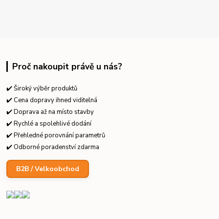
Proč nakoupit právě u nás?
✔️ Široký výběr produktů
✔️ Cena dopravy ihned viditelná
✔️ Doprava až na místo stavby
✔️ Rychlé a spolehlivé dodání
✔️ Přehledné porovnání parametrů
✔️ Odborné poradenství zdarma
B2B / Velkoobchod