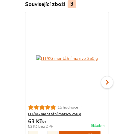
Související zboží
3
Český výrobek
15 hodnocení
HT/KG montážní mazivo 250 g
KGM Zátka 
63 Kč
37 Kč
/
ks
/
ks
Skladem
52 Kč
bez DPH
31 Kč
bez D