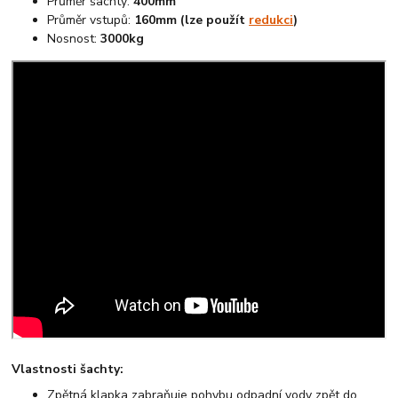
Průměr šachty:
400mm
Průměr vstupů:
160mm (lze použít
redukci
)
Nosnost:
3000kg
Vlastnosti šachty:
Zpětná klapka zabraňuje pohybu odpadní vody zpět do