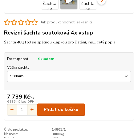
Jak produkt hodnotí zákazníci
Revizní šachta soutoková 4x vstup
Šachta 400/160 se zpětnou klapkou pro čištění, ins...
celý popis
Dostupnost
Skladem
Výška šachty
7 739 Kč
/
ks
6 396 Kč
bez DPH
Přidat do košíku
Číslo produktu:
14803/1
Nosnost:
3000kg