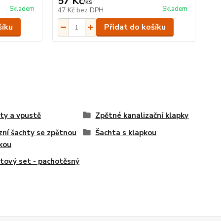
57 Kč
/
ks
Skladem
Skladem
47 Kč
bez DPH
šíku
Přidat do košíku
ty a vpustě
Zpětné kanalizační klapky
zní šachty se zpětnou
Šachta s klapkou
kou
tový set - pachotěsný