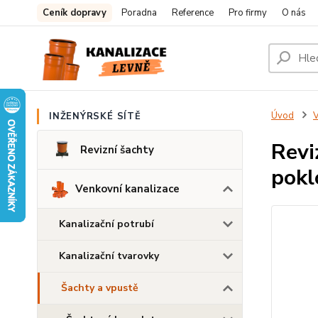
Ceník dopravy
Poradna
Reference
Pro firmy
O nás
Úvod
V
INŽENÝRSKÉ SÍTĚ
Revi
Revizní šachty
pokl
Venkovní kanalizace
Kanalizační potrubí
Kanalizační tvarovky
Šachty a vpustě