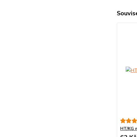
Souvise
HT/KG m