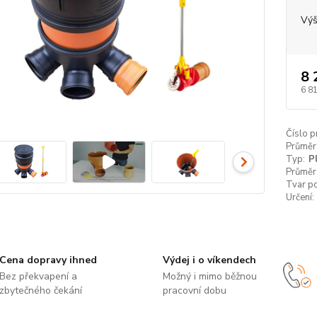
Výš
8 
6 8
Číslo p
Průměr
Typ:
P
Průměr
Tvar p
Určení:
Cena dopravy ihned
Výdej i o víkendech
Bez překvapení a
Možný i mimo běžnou
zbytečného čekání
pracovní dobu