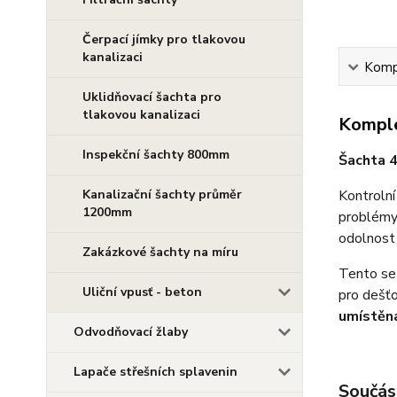
Čerpací jímky pro tlakovou
kanalizaci
Kompl
Uklidňovací šachta pro
tlakovou kanalizaci
Komple
Inspekční šachty 800mm
Šachta 4
Kanalizační šachty průměr
Kontrolní
1200mm
problémy.
odolnost
Zakázkové šachty na míru
Tento set
Uliční vpusť - beton
pro dešť
umístěna
Odvodňovací žlaby
Lapače střešních splavenin
Součást