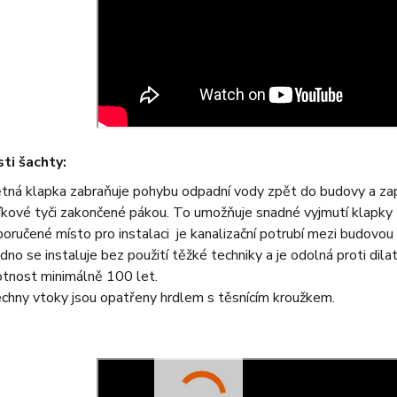
ti šachty:
tná klapka zabraňuje pohybu odpadní vody zpět do budovy a zapl
níkové tyči zakončené pákou. To umožňuje snadné vyjmutí klapky 
oručené místo pro instalaci je kanalizační potrubí mezi budovou a
dno se instaluje bez použití těžké techniky a je odolná proti dilat
otnost minimálně 100 let.
chny vtoky jsou opatřeny hrdlem s těsnícím kroužkem.