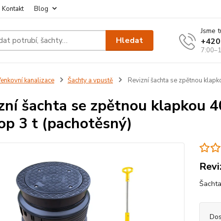
Kontakt
Blog
Jsme t
Hledat
+420
7:00–1
enkovní kanalizace
Šachty a vpustě
Revizní šachta se zpětnou klap
zní šachta se zpětnou klapkou
op 3 t (pachotěsný)
Revi
Šachta
Dos