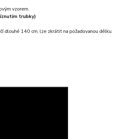
zovým vzorem.
íznutím trubky)
yčí dlouhé 140 cm, lze zkrátit na požadovanou délku.