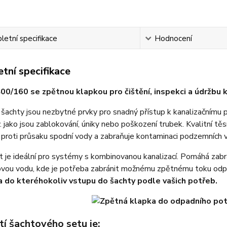
etní specifikace
Hodnocení
tní specifikace
00/160 se zpětnou klapkou pro čištění, inspekci a údržbu 
 šachty jsou nezbytné prvky pro snadný přístup k kanalizačnímu po
 jako jsou zablokování, úniky nebo poškození trubek. Kvalitní t
 proti průsaku spodní vody a zabraňuje kontaminaci podzemních
 je ideální pro systémy s kombinovanou kanalizací. Pomáhá zab
ovou vodu, kde je potřeba zabránit možnému zpětnému toku odp
 do kteréhokoliv vstupu do šachty podle vašich potřeb.
í šachtového setu je: