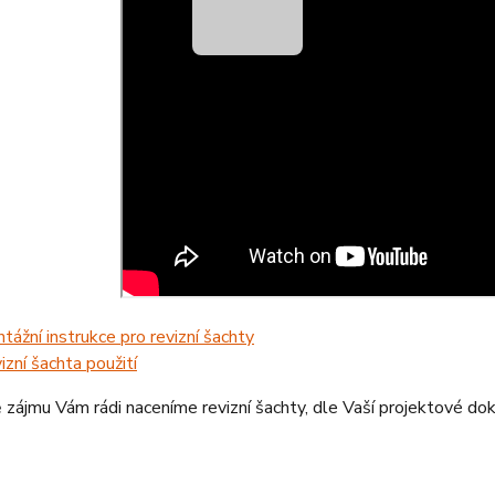
tážní instrukce pro revizní šachty
izní šachta použití
 zájmu Vám rádi naceníme revizní šachty, dle Vaší projektové d