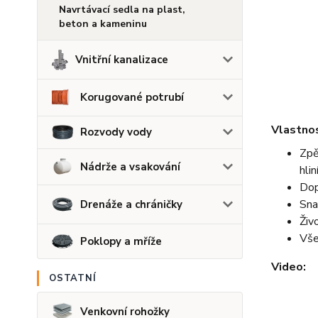
Navrtávací sedla na plast,
beton a kameninu
Vnitřní kanalizace
Korugované potrubí
Vlastnos
Rozvody vody
Zpě
Nádrže a vsakování
hli
Dop
Sna
Drenáže a chráničky
Živ
Vše
Poklopy a mříže
Video:
OSTATNÍ
Venkovní rohožky