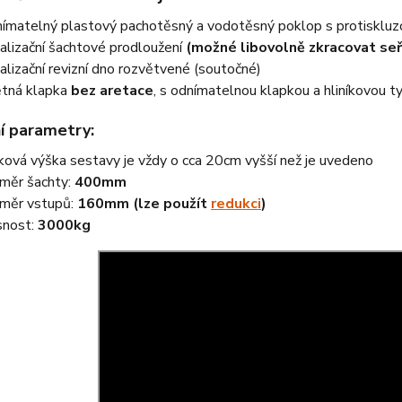
ímatelný plastový pachotěsný a vodotěsný poklop s protisklu
alizační šachtové prodloužení
(možné libovolně zkracovat seř
alizační revizní dno rozvětvené (soutočné)
tná klapka
bez aretace
, s odnímatelnou klapkou a hliníkovou t
í parametry:
ková výška sestavy je vždy o cca 20cm vyšší než je uvedeno
měr šachty:
400mm
měr vstupů:
160mm (lze použít
redukci
)
nost:
3000kg