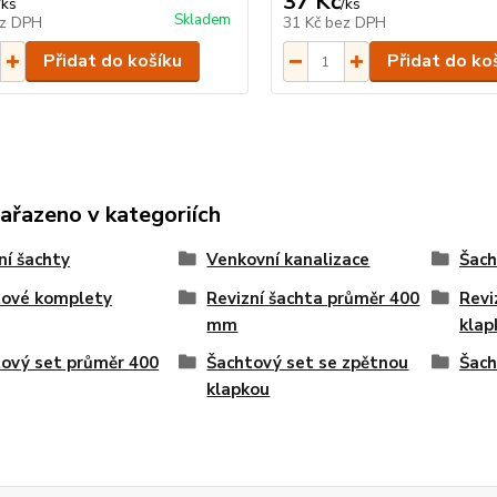
37 Kč
/
ks
/
ks
Skladem
z DPH
31 Kč
bez DPH
Přidat do košíku
Přidat do ko
zařazeno v kategoriích
ní šachty
Venkovní kanalizace
Šach
tové komplety
Revizní šachta průměr 400
Revi
mm
klap
ový set průměr 400
Šachtový set se zpětnou
Šach
klapkou