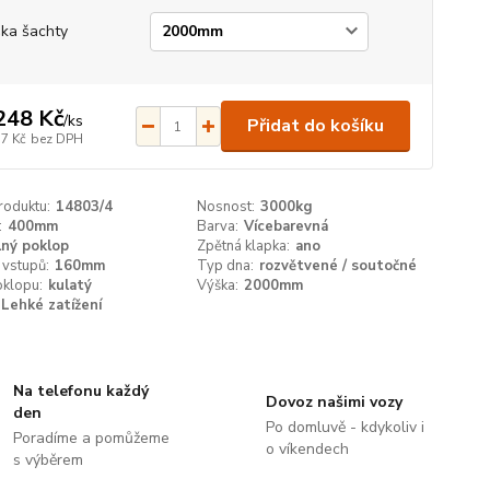
ka šachty
248 Kč
/
ks
Přidat do košíku
17 Kč
bez DPH
roduktu:
14803/4
Nosnost:
3000kg
:
400mm
Barva:
Vícebarevná
lný poklop
Zpětná klapka:
ano
 vstupů:
160mm
Typ dna:
rozvětvené / soutočné
oklopu:
kulatý
Výška:
2000mm
Lehké zatížení
Na telefonu každý
Dovoz našimi vozy
den
Po domluvě - kdykoliv i
Poradíme a pomůžeme
o víkendech
s výběrem