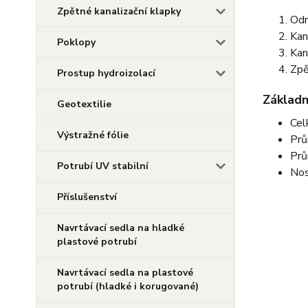
Zpětné kanalizační klapky
Odn
Kan
Poklopy
Kan
Zpě
Prostup hydroizolací
Základn
Geotextilie
Cel
Výstražné fólie
Prů
Prů
Potrubí UV stabilní
Nos
Příslušenství
Navrtávací sedla na hladké
plastové potrubí
Navrtávací sedla na plastové
potrubí (hladké i korugované)