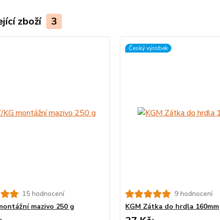
jící zboží
3
Český výrobek
15 hodnocení
9 hodnocení
ontážní mazivo 250 g
KGM Zátka do hrdla 160mm