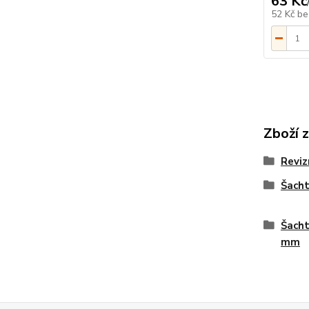
63 Kč
52 Kč
be
Zboží 
Reviz
Šach
Šacht
mm