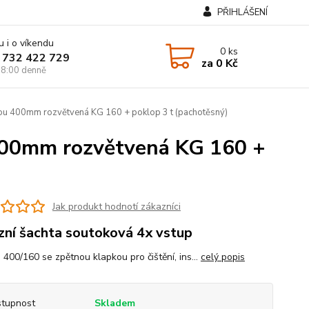
PŘIHLÁŠENÍ
u i o víkendu
0
ks
 732 422 729
za
0 Kč
8:00 denně
kou 400mm rozvětvená KG 160 + poklop 3 t (pachotěsný)
 400mm rozvětvená KG 160 +
Jak produkt hodnotí zákazníci
zní šachta soutoková 4x vstup
 400/160 se zpětnou klapkou pro čištění, ins...
celý popis
tupnost
Skladem