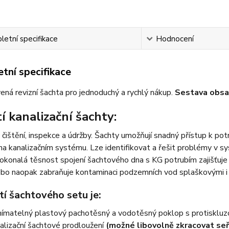
etní specifikace
Hodnocení
tní specifikace
vená revizní šachta pro jednoduchý a rychlý nákup.
Sestava obsa
í kanalizační šachty:
 čištění, inspekce a údržby. Šachty umožňují snadný přístup k po
na kanalizačním systému. Lze identifikovat a řešit problémy v sy
okonalá těsnost spojení šachtového dna s KG potrubím zajišťuje
ebo naopak zabraňuje kontaminaci podzemních vod splaškovými i
í šachtového setu je:
ímatelný plastový pachotěsný a vodotěsný poklop s protisklu
alizační šachtové prodloužení
(možné libovolně zkracovat seř