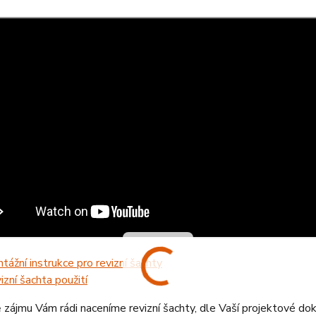
tážní instrukce pro revizní šachty
izní šachta použití
 zájmu Vám rádi naceníme revizní šachty, dle Vaší projektové d