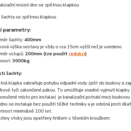
alizační revizní dno se zpětnou klapkou
í parametry:
měr šachty:
400mm
ková výška sestavy je vždy o cca 15cm vyšší než je uvedeno
měr vstupů:
200mm (lze použít
redukci
)
nost:
3000kg
ti šachty:
tná klapka zabraňuje pohybu odpadní vody zpět do budovy a zapl
níkové tyči zakončené pákou. To umožňuje snadné vyjmutí klapky 
oručené místo pro instalaci je kanalizační potrubí mezi budovou a
dno se instaluje bez použití těžké techniky a je odolná proti dilat
otnost minimálně 100 let.
chny vtoky jsou opatřeny hrdlem s těsnícím kroužkem.