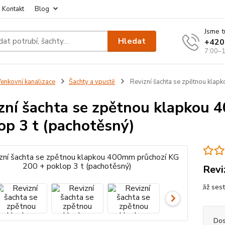
Kontakt
Blog
Jsme t
Hledat
+420
7:00–1
enkovní kanalizace
Šachty a vpustě
Revizní šachta se zpětnou klap
zní šachta se zpětnou klapkou
op 3 t (pachotěsný)
Revi
Již ses
Dos