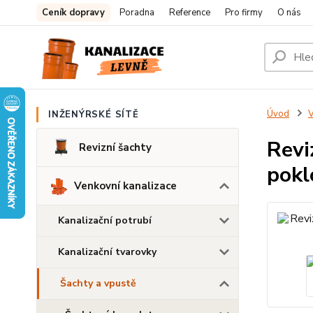
Ceník dopravy
Poradna
Reference
Pro firmy
O nás
Úvod
V
INŽENÝRSKÉ SÍTĚ
Revi
Revizní šachty
pokl
Venkovní kanalizace
Kanalizační potrubí
Kanalizační tvarovky
Šachty a vpustě