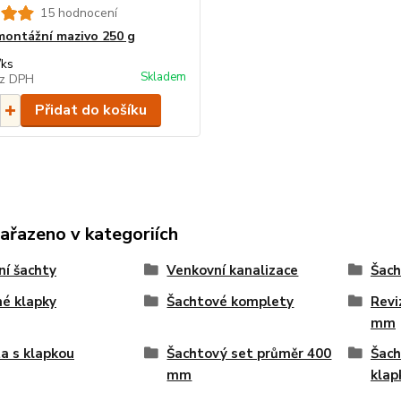
15 hodnocení
ontážní mazivo 250 g
/
ks
Skladem
z DPH
Přidat do košíku
zařazeno v kategoriích
ní šachty
Venkovní kanalizace
Šach
é klapky
Šachtové komplety
Revi
mm
a s klapkou
Šachtový set průměr 400
Šach
mm
klap