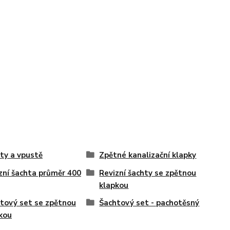
ty a vpustě
Zpětné kanalizační klapky
zní šachta průměr 400
Revizní šachty se zpětnou
klapkou
tový set se zpětnou
Šachtový set - pachotěsný
kou