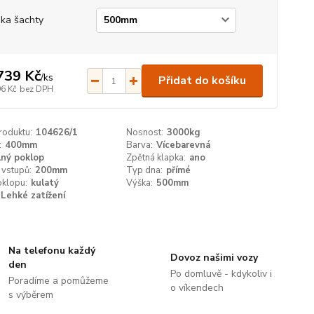
ka šachty
739 Kč
/
ks
Přidat do košíku
96 Kč
bez DPH
roduktu:
104626/1
Nosnost:
3000kg
:
400mm
Barva:
Vícebarevná
lný poklop
Zpětná klapka:
ano
 vstupů:
200mm
Typ dna:
přímé
oklopu:
kulatý
Výška:
500mm
Lehké zatížení
Na telefonu každý
Dovoz našimi vozy
den
Po domluvě - kdykoliv i
Poradíme a pomůžeme
o víkendech
s výběrem