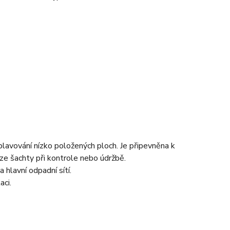
avování nízko položených ploch. Je připevněna k
ze šachty při kontrole nebo údržbě.
 hlavní odpadní sítí.
aci.