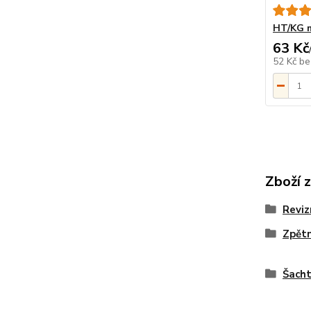
HT/KG m
63 Kč
52 Kč
be
Zboží 
Reviz
Zpětn
Šacht