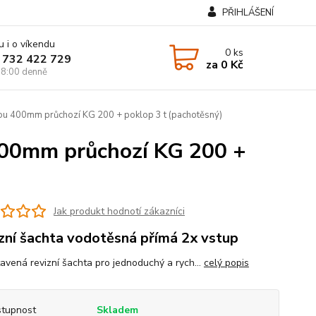
PŘIHLÁŠENÍ
u i o víkendu
0
ks
 732 422 729
za
0 Kč
8:00 denně
kou 400mm průchozí KG 200 + poklop 3 t (pachotěsný)
 400mm průchozí KG 200 +
Jak produkt hodnotí zákazníci
zní šachta vodotěsná přímá 2x vstup
tavená revizní šachta pro jednoduchý a rych...
celý popis
tupnost
Skladem