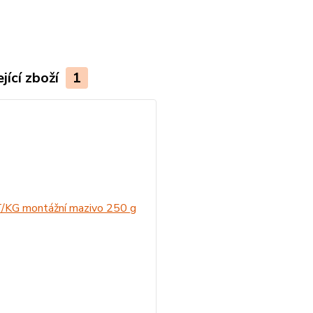
jící zboží
1