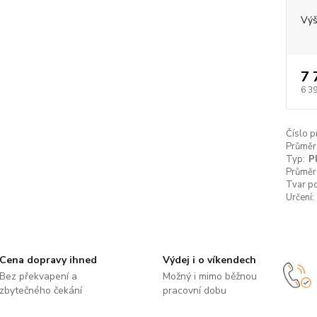
Výš
7 
6 3
Číslo p
Průměr
Typ:
P
Průměr
Tvar p
Určení:
Cena dopravy ihned
Výdej i o víkendech
Bez překvapení a
Možný i mimo běžnou
zbytečného čekání
pracovní dobu