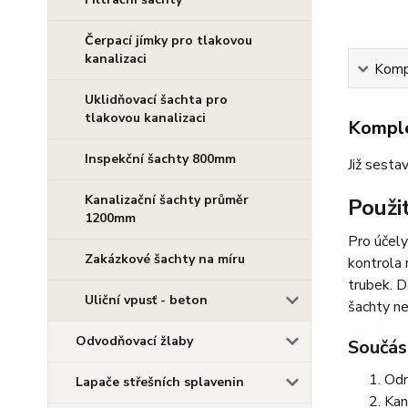
Čerpací jímky pro tlakovou
kanalizaci
Kompl
Uklidňovací šachta pro
tlakovou kanalizaci
Komple
Inspekční šachty 800mm
Již sesta
Kanalizační šachty průměr
Použit
1200mm
Pro účely
Zakázkové šachty na míru
kontrola 
trubek. D
Uliční vpusť - beton
šachty n
Odvodňovací žlaby
Součást
Odn
Lapače střešních splavenin
Kan