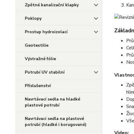
Kan
Zpětné kanalizační klapky
Poklopy
Základn
Prostup hydroizolací
Prů
Geotextilie
Cel
Prů
Výstražné fólie
Nos
Potrubí UV stabilní
Vlastnos
Zpě
Příslušenství
hli
Dop
Navrtávací sedla na hladké
plastové potrubí
Sna
Živ
Navrtávací sedla na plastové
Vše
potrubí (hladké i korugované)
Video: