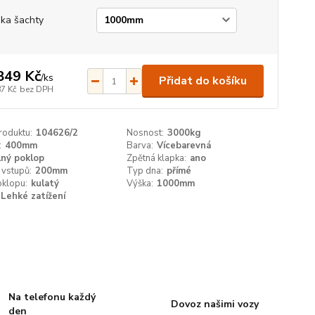
ka šachty
849 Kč
/
ks
Přidat do košíku
87 Kč
bez DPH
roduktu:
104626/2
Nosnost:
3000kg
:
400mm
Barva:
Vícebarevná
lný poklop
Zpětná klapka:
ano
 vstupů:
200mm
Typ dna:
přímé
oklopu:
kulatý
Výška:
1000mm
Lehké zatížení
Na telefonu každý
Dovoz našimi vozy
den