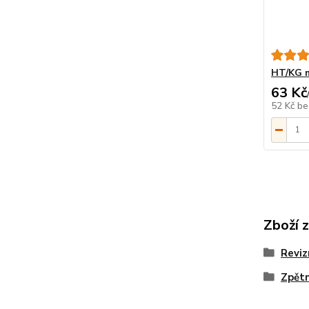
HT/KG m
63 Kč
52 Kč
be
Zboží 
Reviz
Zpětn