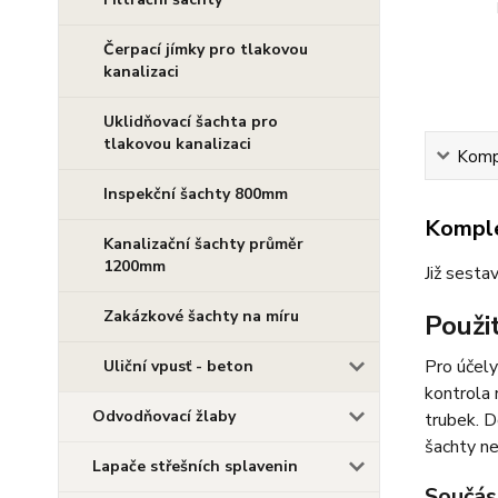
Čerpací jímky pro tlakovou
kanalizaci
Uklidňovací šachta pro
tlakovou kanalizaci
Kompl
Inspekční šachty 800mm
Komple
Kanalizační šachty průměr
1200mm
Již sesta
Zakázkové šachty na míru
Použit
Pro účely
Uliční vpusť - beton
kontrola 
Odvodňovací žlaby
trubek. D
šachty n
Lapače střešních splavenin
Součást