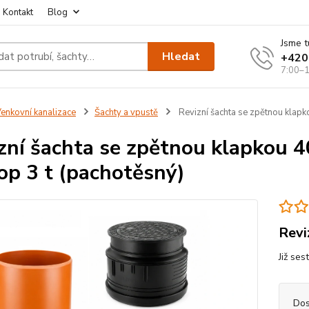
Kontakt
Blog
Jsme t
Hledat
+420
7:00–1
enkovní kanalizace
Šachty a vpustě
Revizní šachta se zpětnou klap
zní šachta se zpětnou klapkou
op 3 t (pachotěsný)
Revi
Již ses
Dos