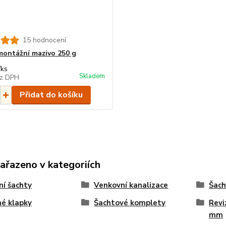
15 hodnocení
ontážní mazivo 250 g
/
ks
Skladem
z DPH
Přidat do košíku
zařazeno v kategoriích
ní šachty
Venkovní kanalizace
Šach
é klapky
Šachtové komplety
Revi
mm