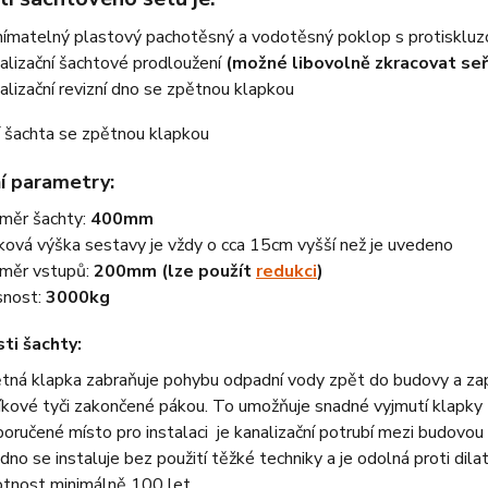
ímatelný plastový pachotěsný a vodotěsný poklop s protisklu
alizační šachtové prodloužení
(možné libovolně zkracovat seř
alizační revizní dno se zpětnou klapkou
í parametry:
měr šachty:
400mm
ková výška sestavy je vždy o cca 15cm vyšší než je uvedeno
měr vstupů:
200mm (lze použít
redukci
)
nost:
3000kg
ti šachty:
tná klapka zabraňuje pohybu odpadní vody zpět do budovy a zapl
níkové tyči zakončené pákou. To umožňuje snadné vyjmutí klapky 
oručené místo pro instalaci je kanalizační potrubí mezi budovou a
dno se instaluje bez použití těžké techniky a je odolná proti dilat
otnost minimálně 100 let.