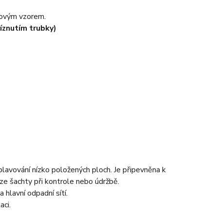
zovým vzorem.
íznutím trubky)
avování nízko položených ploch. Je připevněna k
ze šachty při kontrole nebo údržbě.
 hlavní odpadní sítí.
aci.