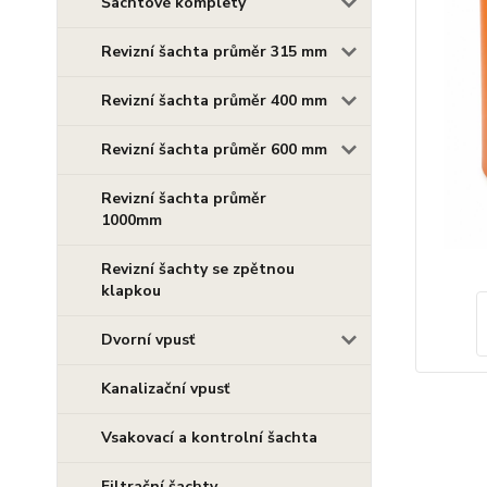
Šachtové komplety
Revizní šachta průměr 315 mm
Revizní šachta průměr 400 mm
Revizní šachta průměr 600 mm
Revizní šachta průměr
1000mm
Revizní šachty se zpětnou
klapkou
Dvorní vpusť
Kanalizační vpusť
Vsakovací a kontrolní šachta
Filtrační šachty