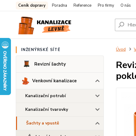
Ceník dopravy
Poradna
Reference
Pro firmy
O nás
Úvod
V
INŽENÝRSKÉ SÍTĚ
Revi
Revizní šachty
pokl
Venkovní kanalizace
Kanalizační potrubí
Kanalizační tvarovky
Šachty a vpustě