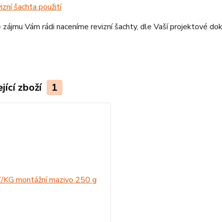
izní šachta použití
 zájmu Vám rádi naceníme revizní šachty, dle Vaší projektové d
jící zboží
1