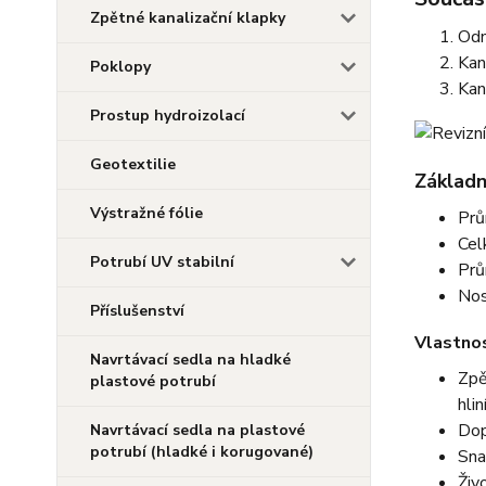
Zpětné kanalizační klapky
Odn
Kan
Poklopy
Kan
Prostup hydroizolací
Geotextilie
Základn
Výstražné fólie
Prů
Cel
Potrubí UV stabilní
Prů
Nos
Příslušenství
Vlastnos
Navrtávací sedla na hladké
Zpě
plastové potrubí
hli
Dop
Navrtávací sedla na plastové
potrubí (hladké i korugované)
Sna
Živ