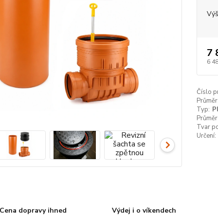
Výš
7 
6 4
Číslo p
Průměr
Typ:
P
Průměr
Tvar p
Určení:
Cena dopravy ihned
Výdej i o víkendech