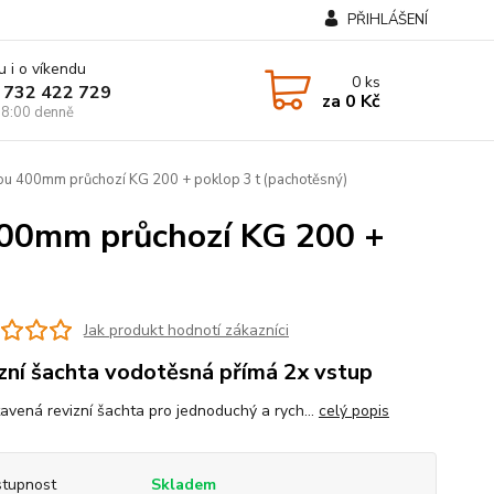
PŘIHLÁŠENÍ
u i o víkendu
0
ks
 732 422 729
za
0 Kč
8:00 denně
kou 400mm průchozí KG 200 + poklop 3 t (pachotěsný)
 400mm průchozí KG 200 +
Jak produkt hodnotí zákazníci
zní šachta vodotěsná přímá 2x vstup
tavená revizní šachta pro jednoduchý a rych...
celý popis
tupnost
Skladem