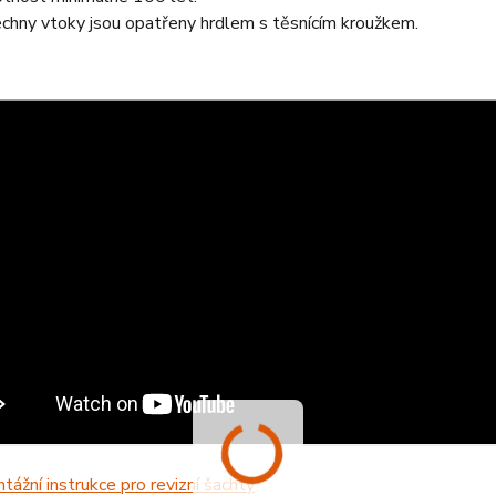
chny vtoky jsou opatřeny hrdlem s těsnícím kroužkem.
tážní instrukce pro revizní šachty