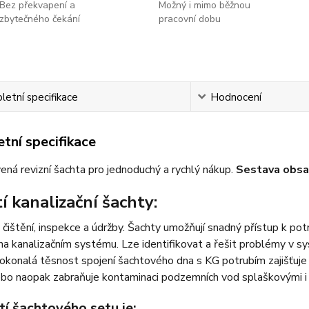
Bez překvapení a
Možný i mimo běžnou
zbytečného čekání
pracovní dobu
etní specifikace
Hodnocení
tní specifikace
vená revizní šachta pro jednoduchý a rychlý nákup.
Sestava obsa
í kanalizační šachty:
 čištění, inspekce a údržby. Šachty umožňují snadný přístup k po
na kanalizačním systému. Lze identifikovat a řešit problémy v sy
okonalá těsnost spojení šachtového dna s KG potrubím zajišťuje
ebo naopak zabraňuje kontaminaci podzemních vod splaškovými i
í šachtového setu je: